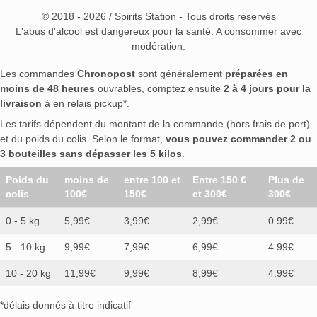
© 2018 - 2026 / Spirits Station - Tous droits réservés
L'abus d'alcool est dangereux pour la santé. A consommer avec
modération.
Les commandes
Chronopost
sont généralement
préparées en
moins de 48 heures
ouvrables, comptez ensuite
2 à 4 jours pour la
livraison
à en relais pickup*.
Les tarifs dépendent du montant de la commande (hors frais de port)
et du poids du colis. Selon le format,
vous pouvez commander 2 ou
3 bouteilles sans dépasser les 5 kilos
.
Poids du
moins de
entre 100 et
Entre 150 €
Plus de
colis
100€
150€
et 300€
300€
0 - 5 kg
5,99€
3,99€
2,99€
0.99€
5 - 10 kg
9,99€
7,99€
6,99€
4.99€
10 - 20 kg
11,99€
9,99€
8,99€
4.99€
*délais donnés à titre indicatif