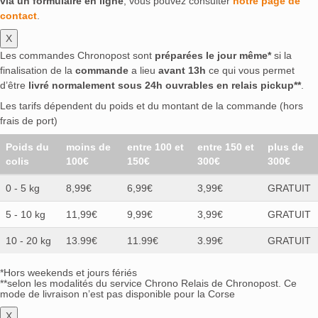
via un formulaire en ligne
, vous pouvez consulter
notre page de
contact
.
X
Les commandes Chronopost sont
préparées le jour même*
si la
finalisation de la
commande
a lieu
avant 13h
ce qui vous permet
d’être
livré normalement sous 24h ouvrables en relais pickup**
.
Les tarifs dépendent du poids et du montant de la commande (hors
frais de port)
Poids du
moins de
entre 100 et
entre 150 et
plus de
colis
100€
150€
300€
300€
0 - 5 kg
8,99€
6,99€
3,99€
GRATUIT
5 - 10 kg
11,99€
9,99€
3,99€
GRATUIT
10 - 20 kg
13.99€
11.99€
3.99€
GRATUIT
*Hors weekends et jours fériés
**selon les modalités du service Chrono Relais de Chronopost. Ce
mode de livraison n’est pas disponible pour la Corse
X