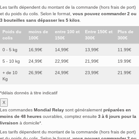
Les tarifs dépendent du montant de la commande (hors frais de port)
et du poids du colis. Selon le format,
vous pouvez commander 2 ou
3 bouteilles sans dépasser les 5 kilos
.
Poids du
moins de
entre 100 et
Entre 150€ et
Plus de
colis
100€
150€
300€
300€
0 - 5 kg
16,99€
14,99€
13,99€
11.99€
5 - 10 kg
24,99€
22,99€
21,99€
19.99€
+ de 10
26,99€
24,99€
23,99€
21.99€
Kg
*délais donnés à titre indicatif
X
Les commandes
Mondial Relay
sont généralement
préparées en
moins de 48 heures
ouvrables, comptez ensuite
3 à 6 jours pour la
livraison
à domicile*.
Les tarifs dépendent du montant de la commande (hors frais de port)
et du poids du colis. Selon le format,
vous pouvez commander 2 ou