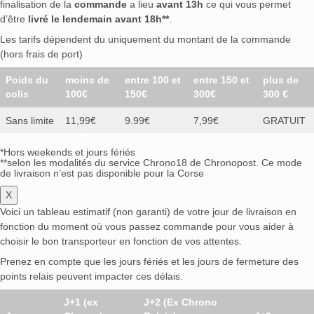
finalisation de la
commande
a lieu
avant 13h
ce qui vous permet
d’être
livré le lendemain avant 18h**
.
Les tarifs dépendent du uniquement du montant de la commande
(hors frais de port)
Poids du
moins de
entre 100 et
entre 150 et
plus de
colis
100€
150€
300€
300 €
Sans limite
11,99€
9.99€
7,99€
GRATUIT
*Hors weekends et jours fériés
**selon les modalités du service Chrono18 de Chronopost. Ce mode
de livraison n’est pas disponible pour la Corse
X
Voici un tableau estimatif (non garanti) de votre jour de livraison en
fonction du moment où vous passez commande pour vous aider à
choisir le bon transporteur en fonction de vos attentes.
Prenez en compte que les jours fériés et les jours de fermeture des
points relais peuvent impacter ces délais.
J+1 (ex
J+2 (Ex Chrono