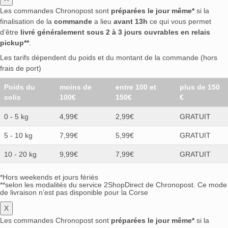
Les commandes Chronopost sont
préparées le jour même*
si la
finalisation de la
commande
a lieu
avant 13h
ce qui vous permet
d’être
livré généralement sous 2 à 3 jours ouvrables en relais
pickup**
.
Les tarifs dépendent du poids et du montant de la commande (hors
frais de port)
Poids du
moins de
entre 100 et
plus de 150
colis
100€
150€
€
0 - 5 kg
4,99€
2,99€
GRATUIT
5 - 10 kg
7,99€
5,99€
GRATUIT
10 - 20 kg
9,99€
7,99€
GRATUIT
*Hors weekends et jours fériés
**selon les modalités du service 2ShopDirect de Chronopost. Ce mode
de livraison n’est pas disponible pour la Corse
X
Les commandes Chronopost sont
préparées le jour même*
si la