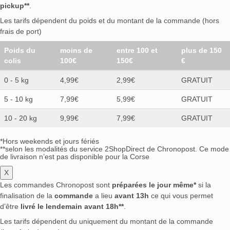
pickup**
.
Les tarifs dépendent du poids et du montant de la commande (hors
frais de port)
Poids du
moins de
entre 100 et
plus de 150
colis
100€
150€
€
0 - 5 kg
4,99€
2,99€
GRATUIT
5 - 10 kg
7,99€
5,99€
GRATUIT
10 - 20 kg
9,99€
7,99€
GRATUIT
*Hors weekends et jours fériés
**selon les modalités du service 2ShopDirect de Chronopost. Ce mode
de livraison n’est pas disponible pour la Corse
X
Les commandes Chronopost sont
préparées le jour même*
si la
finalisation de la
commande
a lieu
avant 13h
ce qui vous permet
d’être
livré le lendemain avant 18h**
.
Les tarifs dépendent du uniquement du montant de la commande