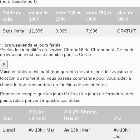
(hors frais de port)
Poids du
moins de
entre 100 et
entre 150 et
plus de
colis
100€
150€
300€
300 €
Sans limite
11,99€
9.99€
7,99€
GRATUIT
*Hors weekends et jours fériés
**selon les modalités du service Chrono18 de Chronopost. Ce mode
de livraison n’est pas disponible pour la Corse
X
Voici un tableau estimatif (non garanti) de votre jour de livraison en
fonction du moment où vous passez commande pour vous aider à
choisir le bon transporteur en fonction de vos attentes.
Prenez en compte que les jours fériés et les jours de fermeture des
points relais peuvent impacter ces délais.
J+1 (ex
J+2 (Ex Chrono
Jour
Chrono)
Relais)
J+3
Lundi
Av 13h
: Mar
Av 13h
: Mer
Av 13h
:
Jeu