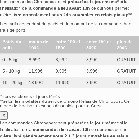
Les commandes Chronopost sont
préparées le jour même*
si la
finalisation de la
commande
a lieu
avant 13h
ce qui vous permet
d’être
livré normalement sous 24h ouvrables en relais pickup**
.
Les tarifs dépendent du poids et du montant de la commande (hors
frais de port)
Poids du
moins de
entre 100 et
entre 150 et
plus de
colis
100€
150€
300€
300€
0 - 5 kg
8,99€
6,99€
3,99€
GRATUIT
5 - 10 kg
11,99€
9,99€
3,99€
GRATUIT
10 - 20 kg
13.99€
11.99€
3.99€
GRATUIT
*Hors weekends et jours fériés
**selon les modalités du service Chrono Relais de Chronopost. Ce
mode de livraison n’est pas disponible pour la Corse
X
Les commandes Chronopost sont
préparées le jour même*
si la
finalisation de la
commande
a lieu
avant 13h
ce qui vous permet
d’être
livré généralement sous 2 à 3 jours ouvrables en relais