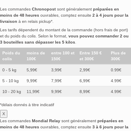
Les commandes
Chronopost
sont généralement
préparées en
moins de 48 heures
ouvrables, comptez ensuite
2 à 4 jours pour la
livraison
à en relais pickup*.
Les tarifs dépendent du montant de la commande (hors frais de port)
et du poids du colis. Selon le format,
vous pouvez commander 2 ou
3 bouteilles sans dépasser les 5 kilos
.
Poids du
moins de
entre 100 et
Entre 150 €
Plus de
colis
100€
150€
et 300€
300€
0 - 5 kg
5,99€
3,99€
2,99€
0.99€
5 - 10 kg
9,99€
7,99€
6,99€
4.99€
10 - 20 kg
11,99€
9,99€
8,99€
4.99€
*délais donnés à titre indicatif
X
Les commandes
Mondial Relay
sont généralement
préparées en
moins de 48 heures
ouvrables, comptez ensuite
3 à 6 jours pour la