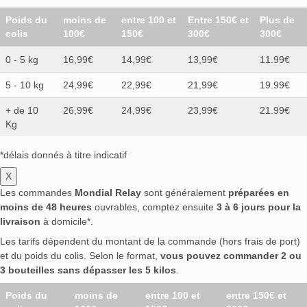
Poids du
moins de
entre 100 et
Entre 150€ et
Plus de
colis
100€
150€
300€
300€
0 - 5 kg
16,99€
14,99€
13,99€
11.99€
5 - 10 kg
24,99€
22,99€
21,99€
19.99€
+ de 10
26,99€
24,99€
23,99€
21.99€
Kg
*délais donnés à titre indicatif
X
Les commandes
Mondial Relay
sont généralement
préparées en
moins de 48 heures
ouvrables, comptez ensuite
3 à 6 jours pour la
livraison
à domicile*.
Les tarifs dépendent du montant de la commande (hors frais de port)
et du poids du colis. Selon le format,
vous pouvez commander 2 ou
3 bouteilles sans dépasser les 5 kilos
.
Poids du
moins de
entre 100 et
entre 150€ et