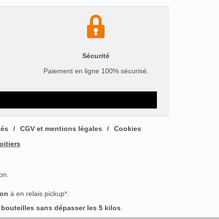
Sécurité
e
Paiement en ligne 100% sécurisé.
tés
CGV et mentions légales
Cookies
oitiers
on.
son
à en relais pickup*.
outeilles sans dépasser les 5 kilos
.