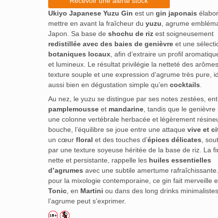
Recevoir une alerte stock
Ukiyo Japanese Yuzu Gin
est un
gin japonais
élabor
mettre en avant la fraîcheur du
yuzu
, agrume embléma
Japon. Sa base de
shochu de riz
est soigneusement
redistillée avec des baies de genièvre
et une sélecti
botaniques locaux
, afin d’extraire un profil aromatiqu
et lumineux. Le résultat privilégie la netteté des arôme
texture souple et une expression d’agrume très pure, i
aussi bien en dégustation simple qu’en
cocktails
.
Au nez, le yuzu se distingue par ses notes zestées, en
pamplemousse
et
mandarine
, tandis que le genièvre
une colonne vertébrale herbacée et légèrement résine
bouche, l’équilibre se joue entre une attaque
vive et c
un cœur
floral
et des touches d’
épices délicates
, sou
par une texture soyeuse héritée de la base de riz. La fi
nette et persistante, rappelle les
huiles essentielles
d’agrumes
avec une subtile amertume rafraîchissante
pour la mixologie contemporaine, ce gin fait merveille 
Tonic
, en
Martini
ou dans des long drinks minimaliste
l’agrume peut s’exprimer.