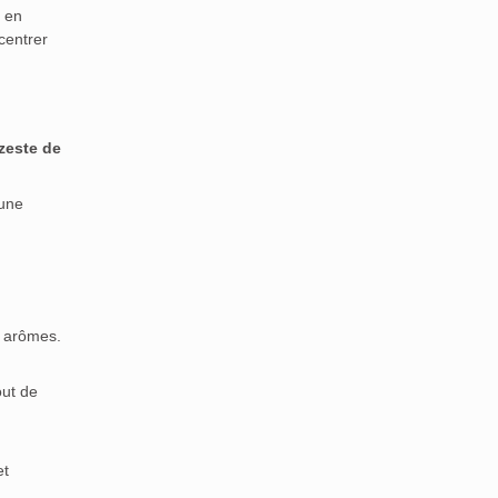
i en
centrer
zeste de
une
es arômes.
out de
t