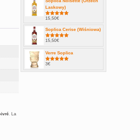
Soplica Noisette (Orzech
Laskowy)
15,50
€
Note
4.98
sur 5
Soplica Cerise (Wiśniowa)
15,50
€
Note
5.00
sur 5
Verre Soplica
3
€
Note
5.00
sur 5
ivré
. La