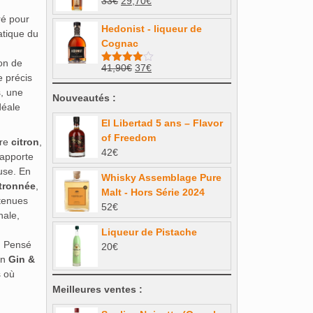
Le
Le
33
€
29,70
€
Note
4.50
79€.
71,10€.
sur 5
prix
prix
é pour
Hedonist - liqueur de
initial
actuel
tique du
Cognac
était :
est :
33€.
29,70€.
on de
Le
Le
41,90
€
37
€
Note
4.00
e précis
sur 5
prix
prix
s, une
initial
actuel
Nouveautés :
déale
était :
est :
El Libertad 5 ans – Flavor
41,90€.
37€.
of Freedom
tre
citron
,
42
€
 apporte
use. En
Whisky Assemblage Pure
itronnée
,
Malt - Hors Série 2024
tenues
52
€
nale,
Liqueur de Pistache
. Pensé
20
€
en
Gin &
s où
Meilleures ventes :