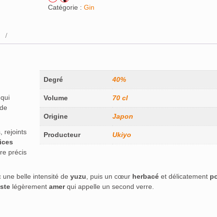
Catégorie :
Gin
Degré
40%
qui
Volume
70 cl
 de
Origine
Japon
, rejoints
Producteur
Ukiyo
ices
re précis
 une belle intensité de
yuzu
, puis un cœur
herbacé
et délicatement
po
ste
légèrement
amer
qui appelle un second verre.