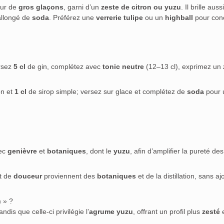
sur de
gros glaçons
, garni d’un
zeste de citron ou yuzu
. Il brille auss
llongé de
soda
. Préférez une
verrerie tulipe
ou un
highball
pour con
ersez
5 cl
de gin, complétez avec
tonic neutre
(12–13 cl), exprimez un
on et
1 cl
de sirop simple; versez sur glace et complétez de
soda
pour 
ec
genièvre
et
botaniques
, dont le
yuzu
, afin d’amplifier la pureté d
t de
douceur
proviennent des
botaniques
et de la distillation, sans aj
m » ?
tandis que celle-ci privilégie l’
agrume yuzu
, offrant un profil plus
zesté
e