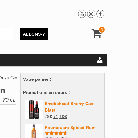
0
ALLONS-Y
Yuzu Gin
Votre panier :
in
Promotions en cours :
 70 cl.
Smokehead Sherry Cask
Blast
Le
Le
79
€
71,10
€
prix
prix
Foursquare Spiced Rum
initial
actuel
était :
est :