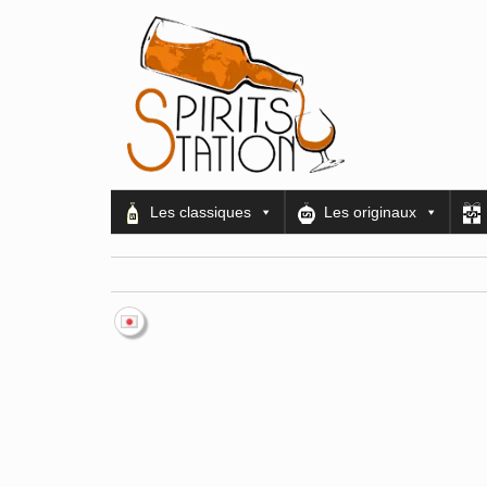
Les classiques
Les originaux