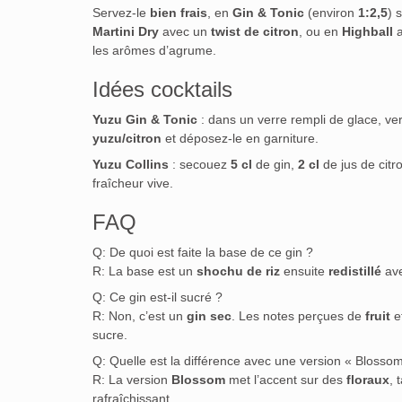
Servez-le
bien frais
, en
Gin & Tonic
(environ
1:2,5
) 
Martini Dry
avec un
twist de citron
, ou en
Highball
a
les arômes d’agrume.
Idées cocktails
Yuzu Gin & Tonic
: dans un verre rempli de glace, v
yuzu/citron
et déposez-le en garniture.
Yuzu Collins
: secouez
5 cl
de gin,
2 cl
de jus de citr
fraîcheur vive.
FAQ
Q: De quoi est faite la base de ce gin ?
R: La base est un
shochu de riz
ensuite
redistillé
av
Q: Ce gin est-il sucré ?
R: Non, c’est un
gin sec
. Les notes perçues de
fruit
e
sucre.
Q: Quelle est la différence avec une version « Blosso
R: La version
Blossom
met l’accent sur des
floraux
, 
rafraîchissant.