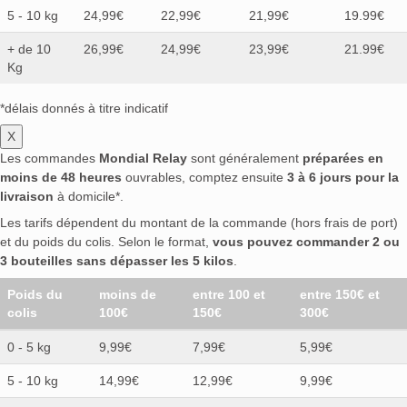
5 - 10 kg
24,99€
22,99€
21,99€
19.99€
+ de 10
26,99€
24,99€
23,99€
21.99€
Kg
*délais donnés à titre indicatif
X
Les commandes
Mondial Relay
sont généralement
préparées en
moins de 48 heures
ouvrables, comptez ensuite
3 à 6 jours pour la
livraison
à domicile*.
Les tarifs dépendent du montant de la commande (hors frais de port)
et du poids du colis. Selon le format,
vous pouvez commander 2 ou
3 bouteilles sans dépasser les 5 kilos
.
Poids du
moins de
entre 100 et
entre 150€ et
colis
100€
150€
300€
0 - 5 kg
9,99€
7,99€
5,99€
5 - 10 kg
14,99€
12,99€
9,99€