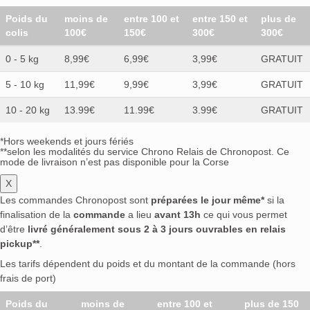
Poids du
moins de
entre 100 et
entre 150 et
plus de
colis
100€
150€
300€
300€
0 - 5 kg
8,99€
6,99€
3,99€
GRATUIT
5 - 10 kg
11,99€
9,99€
3,99€
GRATUIT
10 - 20 kg
13.99€
11.99€
3.99€
GRATUIT
*Hors weekends et jours fériés
**selon les modalités du service Chrono Relais de Chronopost. Ce
mode de livraison n’est pas disponible pour la Corse
X
Les commandes Chronopost sont
préparées le jour même*
si la
finalisation de la
commande
a lieu
avant 13h
ce qui vous permet
d’être
livré généralement sous 2 à 3 jours ouvrables en relais
pickup**
.
Les tarifs dépendent du poids et du montant de la commande (hors
frais de port)
Poids du
moins de
entre 100 et
plus de 150