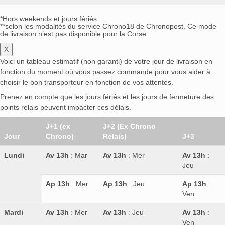
*Hors weekends et jours fériés
**selon les modalités du service Chrono18 de Chronopost. Ce mode
de livraison n’est pas disponible pour la Corse
X
Voici un tableau estimatif (non garanti) de votre jour de livraison en
fonction du moment où vous passez commande pour vous aider à
choisir le bon transporteur en fonction de vos attentes.
Prenez en compte que les jours fériés et les jours de fermeture des
points relais peuvent impacter ces délais.
J+1 (ex
J+2 (Ex Chrono
Jour
Chrono)
Relais)
J+3
Lundi
Av 13h
: Mar
Av 13h
: Mer
Av 13h
:
Jeu
Ap 13h
: Mer
Ap 13h
: Jeu
Ap 13h
:
Ven
Mardi
Av 13h
: Mer
Av 13h
: Jeu
Av 13h
:
Ven