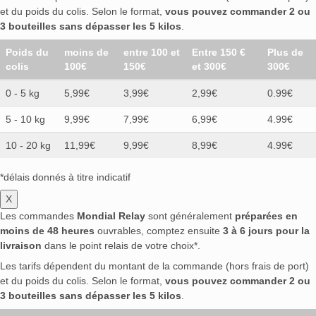
et du poids du colis. Selon le format,
vous pouvez commander 2 ou
3 bouteilles sans dépasser les 5 kilos
.
Poids du
moins de
entre 100 et
Entre 150 €
Plus de
colis
100€
150€
et 300€
300€
0 - 5 kg
5,99€
3,99€
2,99€
0.99€
5 - 10 kg
9,99€
7,99€
6,99€
4.99€
10 - 20 kg
11,99€
9,99€
8,99€
4.99€
*délais donnés à titre indicatif
X
Les commandes
Mondial Relay
sont généralement
préparées en
moins de 48 heures
ouvrables, comptez ensuite
3 à 6 jours pour la
livraison
dans le point relais de votre choix*.
Les tarifs dépendent du montant de la commande (hors frais de port)
et du poids du colis. Selon le format,
vous pouvez commander 2 ou
3 bouteilles sans dépasser les 5 kilos
.