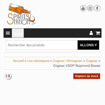
Menu
ALLONS-Y
Accueil
»
Les classiques
»
Cognac / Armagnac
»
Cognac
»
Cognac VSOP Raymond Bossis
Rupture de stock