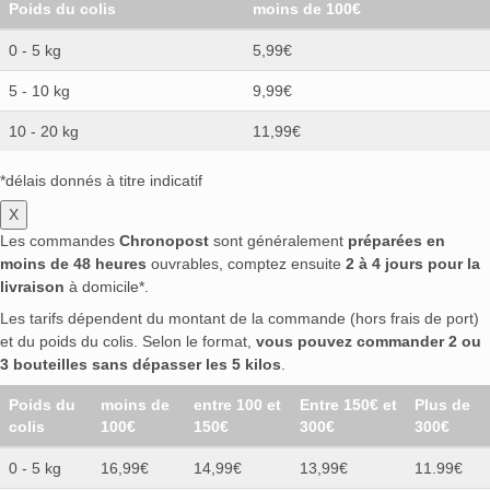
Poids du colis
moins de 100€
0 - 5 kg
5,99€
5 - 10 kg
9,99€
10 - 20 kg
11,99€
*délais donnés à titre indicatif
X
Les commandes
Chronopost
sont généralement
préparées en
moins de 48 heures
ouvrables, comptez ensuite
2 à 4 jours pour la
livraison
à domicile*.
Les tarifs dépendent du montant de la commande (hors frais de port)
et du poids du colis. Selon le format,
vous pouvez commander 2 ou
3 bouteilles sans dépasser les 5 kilos
.
Poids du
moins de
entre 100 et
Entre 150€ et
Plus de
colis
100€
150€
300€
300€
0 - 5 kg
16,99€
14,99€
13,99€
11.99€