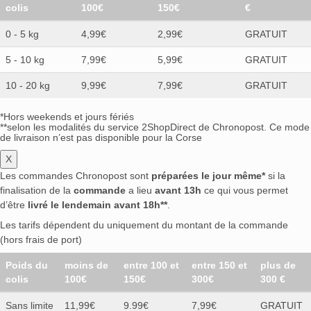
colis
100€
150€
€
0 - 5 kg
4,99€
2,99€
GRATUIT
5 - 10 kg
7,99€
5,99€
GRATUIT
10 - 20 kg
9,99€
7,99€
GRATUIT
*Hors weekends et jours fériés
**selon les modalités du service 2ShopDirect de Chronopost. Ce mode
de livraison n’est pas disponible pour la Corse
X
Les commandes Chronopost sont
préparées le jour même*
si la
finalisation de la
commande
a lieu
avant 13h
ce qui vous permet
d’être
livré le lendemain avant 18h**
.
Les tarifs dépendent du uniquement du montant de la commande
(hors frais de port)
Poids du
moins de
entre 100 et
entre 150 et
plus de
colis
100€
150€
300€
300 €
Sans limite
11,99€
9.99€
7,99€
GRATUIT