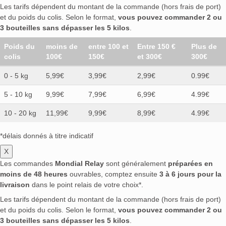
Les tarifs dépendent du montant de la commande (hors frais de port)
et du poids du colis. Selon le format,
vous pouvez commander 2 ou
3 bouteilles sans dépasser les 5 kilos
.
Poids du
moins de
entre 100 et
Entre 150 €
Plus de
colis
100€
150€
et 300€
300€
0 - 5 kg
5,99€
3,99€
2,99€
0.99€
5 - 10 kg
9,99€
7,99€
6,99€
4.99€
10 - 20 kg
11,99€
9,99€
8,99€
4.99€
*délais donnés à titre indicatif
X
Les commandes
Mondial Relay
sont généralement
préparées en
moins de 48 heures
ouvrables, comptez ensuite
3 à 6 jours pour la
livraison
dans le point relais de votre choix*.
Les tarifs dépendent du montant de la commande (hors frais de port)
et du poids du colis. Selon le format,
vous pouvez commander 2 ou
3 bouteilles sans dépasser les 5 kilos
.