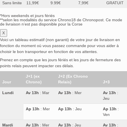
Sans limite
11,99€
9.99€
7,99€
GRATUIT
*Hors weekends et jours fériés
**selon les modalités du service Chrono18 de Chronopost. Ce mode
de livraison n’est pas disponible pour la Corse
X
Voici un tableau estimatif (non garanti) de votre jour de livraison en
fonction du moment où vous passez commande pour vous aider à
choisir le bon transporteur en fonction de vos attentes.
Prenez en compte que les jours fériés et les jours de fermeture des
points relais peuvent impacter ces délais.
J+1 (ex
J+2 (Ex Chrono
Jour
Chrono)
Relais)
J+3
Lundi
Av 13h
: Mar
Av 13h
: Mer
Av 13h
:
Jeu
Ap 13h
: Mer
Ap 13h
: Jeu
Ap 13h
:
Ven
Mardi
Av 13h
: Mer
Av 13h
: Jeu
Av 13h
: