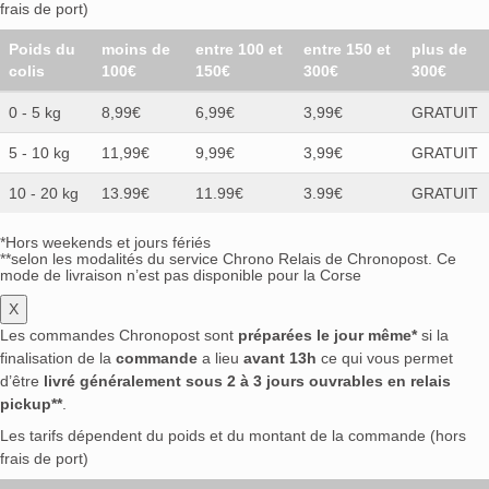
frais de port)
Poids du
moins de
entre 100 et
entre 150 et
plus de
colis
100€
150€
300€
300€
0 - 5 kg
8,99€
6,99€
3,99€
GRATUIT
5 - 10 kg
11,99€
9,99€
3,99€
GRATUIT
10 - 20 kg
13.99€
11.99€
3.99€
GRATUIT
*Hors weekends et jours fériés
**selon les modalités du service Chrono Relais de Chronopost. Ce
mode de livraison n’est pas disponible pour la Corse
X
Les commandes Chronopost sont
préparées le jour même*
si la
finalisation de la
commande
a lieu
avant 13h
ce qui vous permet
d’être
livré généralement sous 2 à 3 jours ouvrables en relais
pickup**
.
Les tarifs dépendent du poids et du montant de la commande (hors
frais de port)