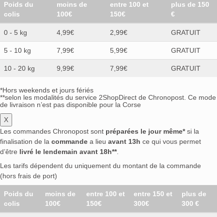
Poids du
moins de
entre 100 et
plus de 150
colis
100€
150€
€
0 - 5 kg
4,99€
2,99€
GRATUIT
5 - 10 kg
7,99€
5,99€
GRATUIT
10 - 20 kg
9,99€
7,99€
GRATUIT
*Hors weekends et jours fériés
**selon les modalités du service 2ShopDirect de Chronopost. Ce mode
de livraison n’est pas disponible pour la Corse
X
Les commandes Chronopost sont
préparées le jour même*
si la
finalisation de la
commande
a lieu
avant 13h
ce qui vous permet
d’être
livré le lendemain avant 18h**
.
Les tarifs dépendent du uniquement du montant de la commande
(hors frais de port)
Poids du
moins de
entre 100 et
entre 150 et
plus de
colis
100€
150€
300€
300 €