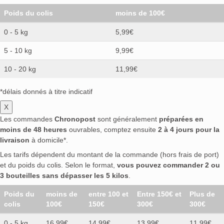
Poids du colis
moins de 100€
0 - 5 kg
5,99€
5 - 10 kg
9,99€
10 - 20 kg
11,99€
*délais donnés à titre indicatif
X
Les commandes
Chronopost
sont généralement
préparées en
moins de 48 heures
ouvrables, comptez ensuite
2 à 4 jours pour la
livraison
à domicile*.
Les tarifs dépendent du montant de la commande (hors frais de port)
et du poids du colis. Selon le format,
vous pouvez commander 2 ou
3 bouteilles sans dépasser les 5 kilos
.
Poids du
moins de
entre 100 et
Entre 150€ et
Plus de
colis
100€
150€
300€
300€
0 - 5 kg
16,99€
14,99€
13,99€
11.99€