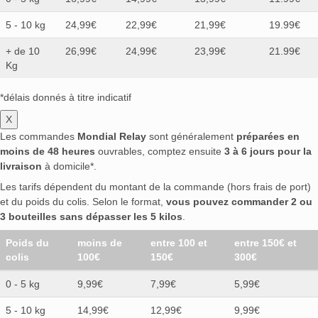
5 - 10 kg
24,99€
22,99€
21,99€
19.99€
+ de 10
26,99€
24,99€
23,99€
21.99€
Kg
*délais donnés à titre indicatif
X
Les commandes
Mondial Relay
sont généralement
préparées en
moins de 48 heures
ouvrables, comptez ensuite
3 à 6 jours pour la
livraison
à domicile*.
Les tarifs dépendent du montant de la commande (hors frais de port)
et du poids du colis. Selon le format,
vous pouvez commander 2 ou
3 bouteilles sans dépasser les 5 kilos
.
Poids du
moins de
entre 100 et
entre 150€ et
colis
100€
150€
300€
0 - 5 kg
9,99€
7,99€
5,99€
5 - 10 kg
14,99€
12,99€
9,99€