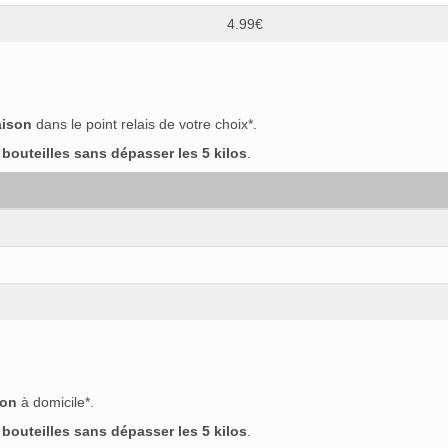
4.99€
aison
dans le point relais de votre choix*.
outeilles sans dépasser les 5 kilos
.
son
à domicile*.
outeilles sans dépasser les 5 kilos
.