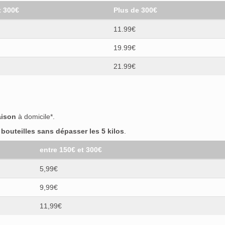
t 300€
Plus de 300€
11.99€
19.99€
21.99€
aison
à domicile*.
outeilles sans dépasser les 5 kilos
.
entre 150€ et 300€
5,99€
9,99€
11,99€