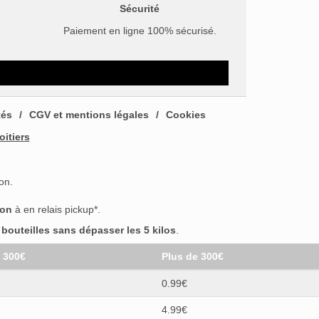
Sécurité
e
Paiement en ligne 100% sécurisé.
tés
CGV et mentions légales
Cookies
oitiers
on.
son
à en relais pickup*.
outeilles sans dépasser les 5 kilos
.
t 300€
Plus de 300€
0.99€
4.99€