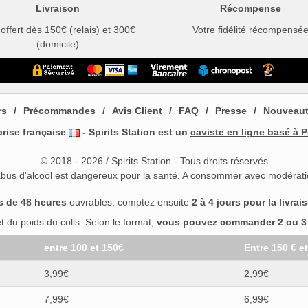
Livraison
Récompense
 offert dès 150€ (relais) et 300€
Votre fidélité récompensé
(domicile)
rs
Précommandes
Avis Client
FAQ
Presse
Nouveau
prise française
- Spirits Station est un
caviste en ligne basé à P
© 2018 - 2026 / Spirits Station - Tous droits réservés
abus d'alcool est dangereux pour la santé. A consommer avec modérati
s de 48 heures
ouvrables, comptez ensuite
2 à 4 jours pour la livrai
 du poids du colis. Selon le format,
vous pouvez commander 2 ou 3 b
entre 100 et 150€
Entre 150 € e
3,99€
2,99€
7,99€
6,99€