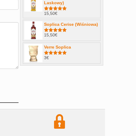
Laskowy)
15,50
€
Note
4.98
sur 5
Soplica Cerise (Wiśniowa)
15,50
€
Note
5.00
sur 5
Verre Soplica
3
€
Note
5.00
sur 5