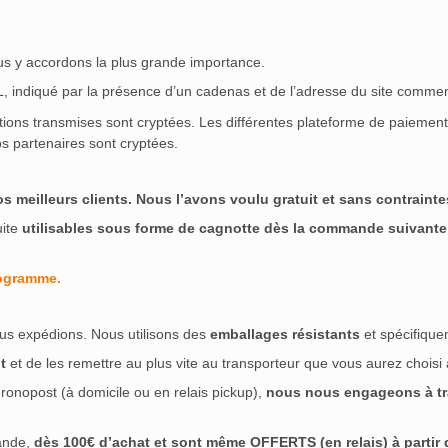
ous y accordons la plus grande importance.
SL, indiqué par la présence d’un cadenas et de l’adresse du site commen
ations transmises sont cryptées. Les différentes plateforme de paieme
s partenaires sont cryptées.
meilleurs clients. Nous l’avons voulu gratuit et sans contraintes
uite
utilisables sous forme de cagnotte dès la commande suivante
rogramme.
us expédions. Nous utilisons des
emballages résistants
et spécifique
t
et de les remettre au plus vite au transporteur que vous aurez choisi
ronopost (à domicile ou en relais pickup),
nous nous engageons à tra
ande,
dès 100€ d’achat et sont même OFFERTS (en relais) à partir de