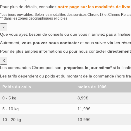
Pour plus de détails, consultez
notre page sur les modalités de livra
*Les jours ouvrables. Selon les modalités des services Chrono18 et Chrono Relai
** dans les zones géographiques éligibles
×
Que vous ayez besoin de conseils ou que vous n’arriviez pas à finali
Autrement,
vous pouvez nous contacter
et nous suivre
via les rés
Pour de plus amples informations ou pour nous contacter
directement
X
Les commandes Chronopost sont
préparées le jour même*
si la final
Les tarifs dépendent du poids et du montant de la commande (hors frai
Poids du colis
moins de 100€
0 - 5 kg
8,99€
5 - 10 kg
11,99€
10 - 20 kg
13.99€