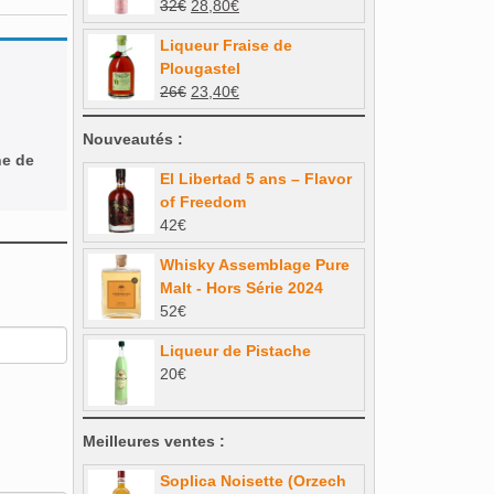
Le
Le
32
€
28,80
€
prix
prix
Liqueur Fraise de
initial
actuel
Plougastel
était :
est :
Le
Le
26
€
23,40
€
32€.
28,80€.
prix
prix
initial
actuel
Nouveautés :
ne de
était :
est :
El Libertad 5 ans – Flavor
26€.
23,40€.
of Freedom
42
€
Whisky Assemblage Pure
Malt - Hors Série 2024
52
€
Liqueur de Pistache
20
€
Meilleures ventes :
Soplica Noisette (Orzech