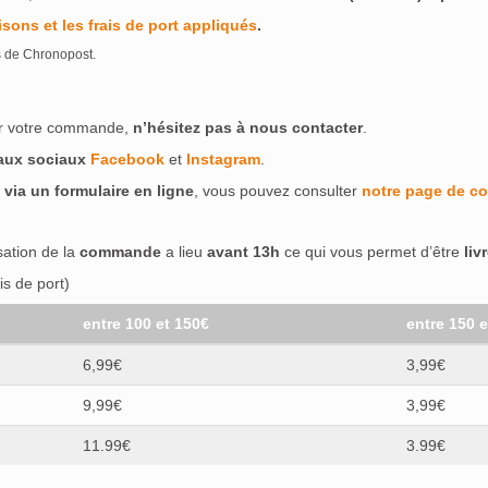
isons et les frais de port appliqués
.
s de Chronopost.
ser votre commande,
n’hésitez pas à nous contacter
.
eaux sociaux
Facebook
et
Instagram
.
 via un formulaire en ligne
, vous pouvez consulter
notre page de co
isation de la
commande
a lieu
avant 13h
ce qui vous permet d’être
liv
s de port)
entre 100 et 150€
entre 150 
6,99€
3,99€
9,99€
3,99€
11.99€
3.99€