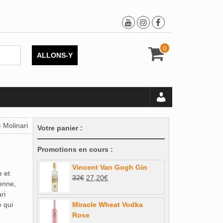
0
ALLONS-Y
 Molinari
Votre panier :
Promotions en cours :
Vincent Van Gogh Gin
e et
Le
Le
32
€
27,20
€
enne,
prix
prix
ri
initial
actuel
e qui
Miracle Wheat Vodka
était :
est :
Rose
32€.
27,20€.