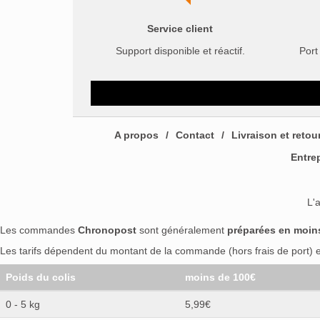
Service client
Support disponible et réactif.
Port
A propos
Contact
Livraison et retou
Entre
L'
Les commandes
Chronopost
sont généralement
préparées en moin
Les tarifs dépendent du montant de la commande (hors frais de port) et
Poids du colis
moins de 100€
0 - 5 kg
5,99€