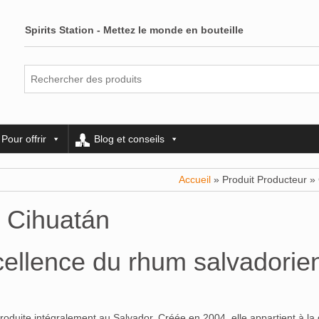
Spirits Station - Mettez le monde en bouteille
Pour offrir
Blog et conseils
Accueil
» Produit Producteur »
Cihuatán
cellence du rhum salvadorie
duite intégralement au Salvador. Créée en 2004, elle appartient à la di