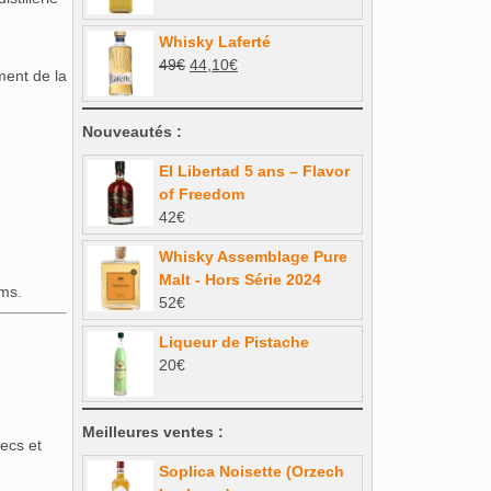
prix
prix
46€.
41,40€.
initial
actuel
Whisky Laferté
était :
est :
Le
Le
49
€
44,10
€
39€.
35,10€.
ment de la
prix
prix
initial
actuel
Nouveautés :
était :
est :
49€.
44,10€.
El Libertad 5 ans – Flavor
of Freedom
42
€
Whisky Assemblage Pure
Malt - Hors Série 2024
ums.
52
€
Liqueur de Pistache
20
€
Meilleures ventes :
secs et
Soplica Noisette (Orzech