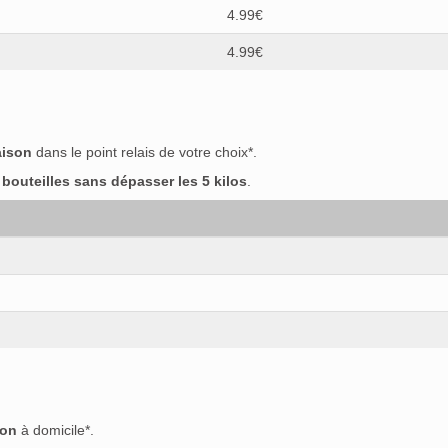
4.99€
4.99€
aison
dans le point relais de votre choix*.
outeilles sans dépasser les 5 kilos
.
son
à domicile*.