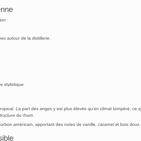
enne
on :
s autour de la distillerie.
e stylistique.
tropical. La part des anges y est plus élevée qu’en climat tempéré, ce q
structure du rhum.
urbon américain, apportant des notes de vanille, caramel et bois doux.
ible