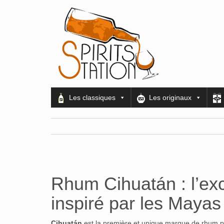
Les classiques
Les originaux
Rhum Cihuatán : l’ex
inspiré par les Mayas
Cihuatán
est la première et unique marque de rhum pro