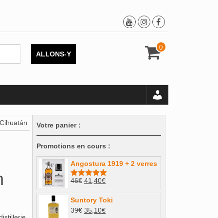
0
ALLONS-Y
 Cihuatán
Votre panier :
Promotions en cours :
Angostura 1919 + 2 verres
n
Le
Le
46
€
41,40
€
Note
5.00
sur 5
prix
prix
Suntory Toki
initial
actuel
Le
Le
39
€
35,10
€
était :
est :
stillerie