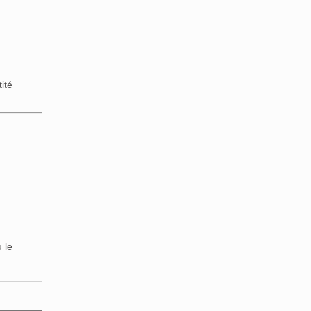
ité
 le