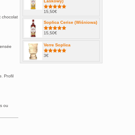
Laskowy)
15,50
€
Note
4.98
t chocolat
sur 5
Soplica Cerise (Wiśniowa)
15,50
€
Note
5.00
sur 5
Verre Soplica
pensée
3
€
Note
5.00
sur 5
. Profil
es ou