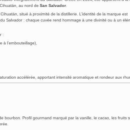
 Cihuatán, au nord de
San Salvador
.
huatán, situé à proximité de la distillerie. L’identité de la marque est
 du Salvador : chaque cuvée rend hommage à une divinité ou à un élé
r :
e à l’embouteillage),
turation accélérée, apportant intensité aromatique et rondeur aux rh
e bourbon. Profil gourmand marqué par la vanille, le cacao, les fruits 
brée.