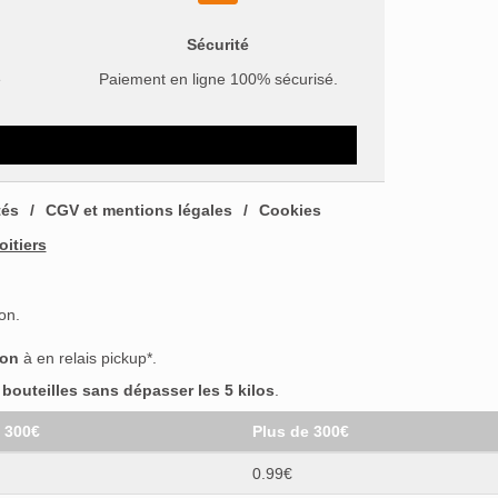
Sécurité
e
Paiement en ligne 100% sécurisé.
tés
CGV et mentions légales
Cookies
oitiers
on.
son
à en relais pickup*.
outeilles sans dépasser les 5 kilos
.
t 300€
Plus de 300€
0.99€