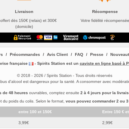
Livraison
Récompense
 offert dès 150€ (relais) et 300€
Votre fidélité récompensé
(domicile)
rs
Précommandes
Avis Client
FAQ
Presse
Nouveau
prise française
- Spirits Station est un
caviste en ligne basé à P
© 2018 - 2026 / Spirits Station - Tous droits réservés
abus d'alcool est dangereux pour la santé. A consommer avec modérati
s de 48 heures
ouvrables, comptez ensuite
2 à 4 jours pour la livrai
 du poids du colis. Selon le format,
vous pouvez commander 2 ou 3 b
entre 100 et 150€
Entre 150 € e
3,99€
2,99€