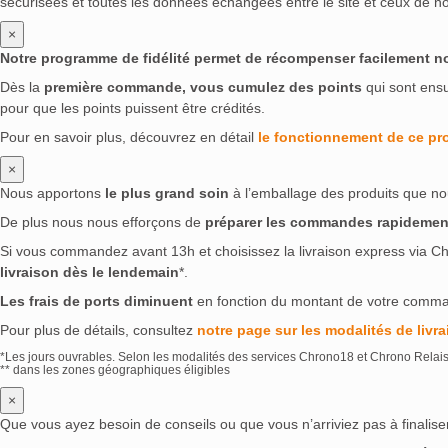
sécurisées et toutes les données échangées entre le site et ceux de no
×
Notre programme de fidélité permet de récompenser facilement nos 
Dès la
première commande, vous cumulez des points
qui sont ens
pour que les points puissent être crédités.
Pour en savoir plus, découvrez en détail
le fonctionnement de ce p
×
Nous apportons
le plus grand soin
à l’emballage des produits que no
De plus nous nous efforçons de
préparer les commandes rapidemen
Si vous commandez avant 13h et choisissez la livraison express via Ch
livraison dès le lendemain
*.
Les frais de ports diminuent
en fonction du montant de votre comm
Pour plus de détails, consultez
notre page sur les modalités de livra
*Les jours ouvrables. Selon les modalités des services Chrono18 et Chrono Relai
** dans les zones géographiques éligibles
×
Que vous ayez besoin de conseils ou que vous n’arriviez pas à finali