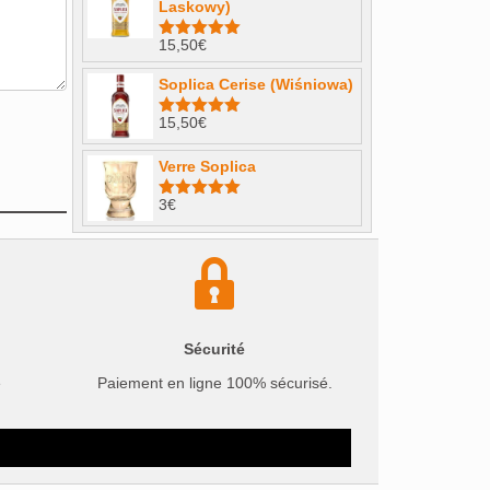
Laskowy)
15,50
€
Note
4.98
sur 5
Soplica Cerise (Wiśniowa)
15,50
€
Note
5.00
sur 5
Verre Soplica
3
€
Note
5.00
sur 5
Sécurité
e
Paiement en ligne 100% sécurisé.