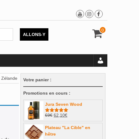
0
ALLONS-Y
e Zélande
Votre panier :
Promotions en cours :
Jura Seven Wood
Le
Le
69
€
62,10
€
Note
5.00
sur 5
prix
prix
Plateau "La Cible" en
initial
actuel
hêtre
était :
est :