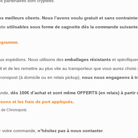
s partenaires sont cryptées.
meilleurs clients. Nous l’avons voulu gratuit et sans contraintes
uite
utilisables sous forme de cagnotte dès la commande suivante
rogramme.
us expédions. Nous utilisons des
emballages résistants
et spécifique
t
et de les remettre au plus vite au transporteur que vous aurez choisi
ronopost (à domicile ou en relais pickup),
nous nous engageons à tra
ande,
dès 100€ d’achat et sont même OFFERTS (en relais) à partir de
isons et les frais de port appliqués
.
s de Chronopost.
ser votre commande,
n’hésitez pas à nous contacter
.