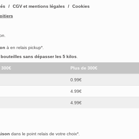
tés
CGV et mentions légales
Cookies
oitiers
on.
son
à en relais pickup*.
outeilles sans dépasser les 5 kilos
.
t 300€
Plus de 300€
0.99€
4.99€
4.99€
aison
dans le point relais de votre choix*.