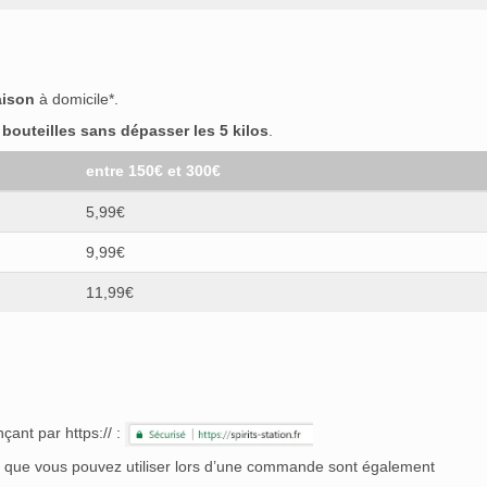
aison
à domicile*.
outeilles sans dépasser les 5 kilos
.
entre 150€ et 300€
5,99€
9,99€
11,99€
çant par https:// :
nt que vous pouvez utiliser lors d’une commande sont également