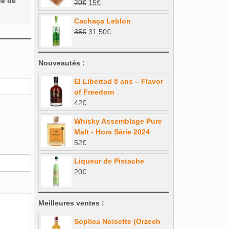
ne de
Le
Le
20
€
15
€
69€.
62,10€.
prix
prix
Cachaça Leblon
initial
actuel
Le
Le
35
€
31,50
€
était :
est :
prix
prix
20€.
15€.
initial
actuel
Nouveautés :
était :
est :
35€.
31,50€.
El Libertad 5 ans – Flavor
of Freedom
42
€
Whisky Assemblage Pure
Malt - Hors Série 2024
52
€
Liqueur de Pistache
20
€
Meilleures ventes :
Soplica Noisette (Orzech