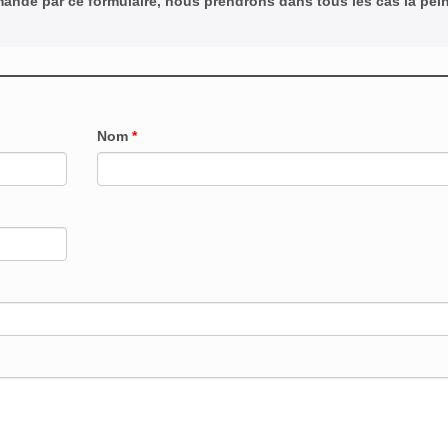
emande par ce formulaire, nous prendrons dans tous les cas la pei
Nom
*