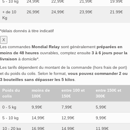
5 - 10 kg
24,99€
22,99€
21,99€
19.99€
+ de 10
26,99€
24,99€
23,99€
21.99€
Kg
*délais donnés à titre indicatif
X
Les commandes
Mondial Relay
sont généralement
préparées en
moins de 48 heures
ouvrables, comptez ensuite
3 à 6 jours pour la
livraison
à domicile*.
Les tarifs dépendent du montant de la commande (hors frais de port)
et du poids du colis. Selon le format,
vous pouvez commander 2 ou
3 bouteilles sans dépasser les 5 kilos
.
Poids du
moins de
entre 100 et
entre 150€ et
colis
100€
150€
300€
0 - 5 kg
9,99€
7,99€
5,99€
5 - 10 kg
14,99€
12,99€
9,99€
10 - 20 kg
16,99€
14,99€
11,99€