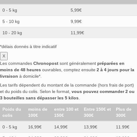
0 - 5 kg
5,99€
5 - 10 kg
9,99€
10 - 20 kg
11,99€
*délais donnés à titre indicatif
X
Les commandes
Chronopost
sont généralement
préparées en
moins de 48 heures
ouvrables, comptez ensuite
2 à 4 jours pour la
livraison
à domicile*.
Les tarifs dépendent du montant de la commande (hors frais de port)
et du poids du colis. Selon le format,
vous pouvez commander 2 ou
3 bouteilles sans dépasser les 5 kilos
.
Poids du
moins de
entre 100 et
Entre 150€ et
Plus de
colis
100€
150€
300€
300€
0 - 5 kg
16,99€
14,99€
13,99€
11.99€