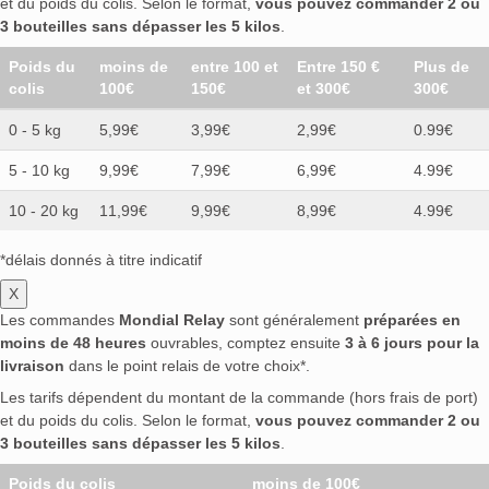
et du poids du colis. Selon le format,
vous pouvez commander 2 ou
3 bouteilles sans dépasser les 5 kilos
.
Poids du
moins de
entre 100 et
Entre 150 €
Plus de
colis
100€
150€
et 300€
300€
0 - 5 kg
5,99€
3,99€
2,99€
0.99€
5 - 10 kg
9,99€
7,99€
6,99€
4.99€
10 - 20 kg
11,99€
9,99€
8,99€
4.99€
*délais donnés à titre indicatif
X
Les commandes
Mondial Relay
sont généralement
préparées en
moins de 48 heures
ouvrables, comptez ensuite
3 à 6 jours pour la
livraison
dans le point relais de votre choix*.
Les tarifs dépendent du montant de la commande (hors frais de port)
et du poids du colis. Selon le format,
vous pouvez commander 2 ou
3 bouteilles sans dépasser les 5 kilos
.
Poids du colis
moins de 100€