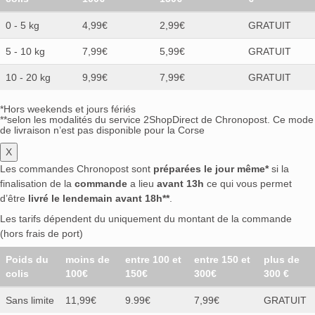
0 - 5 kg
4,99€
2,99€
GRATUIT
5 - 10 kg
7,99€
5,99€
GRATUIT
10 - 20 kg
9,99€
7,99€
GRATUIT
*Hors weekends et jours fériés
**selon les modalités du service 2ShopDirect de Chronopost. Ce mode
de livraison n’est pas disponible pour la Corse
X
Les commandes Chronopost sont
préparées le jour même*
si la
finalisation de la
commande
a lieu
avant 13h
ce qui vous permet
d’être
livré le lendemain avant 18h**
.
Les tarifs dépendent du uniquement du montant de la commande
(hors frais de port)
Poids du
moins de
entre 100 et
entre 150 et
plus de
colis
100€
150€
300€
300 €
Sans limite
11,99€
9.99€
7,99€
GRATUIT