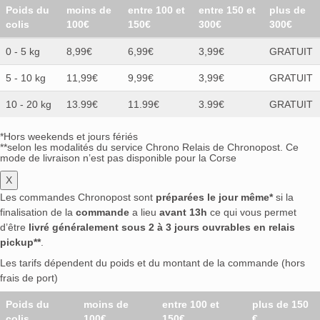
Poids du
moins de
entre 100 et
entre 150 et
plus de
colis
100€
150€
300€
300€
0 - 5 kg
8,99€
6,99€
3,99€
GRATUIT
5 - 10 kg
11,99€
9,99€
3,99€
GRATUIT
10 - 20 kg
13.99€
11.99€
3.99€
GRATUIT
*Hors weekends et jours fériés
**selon les modalités du service Chrono Relais de Chronopost. Ce
mode de livraison n’est pas disponible pour la Corse
X
Les commandes Chronopost sont
préparées le jour même*
si la
finalisation de la
commande
a lieu
avant 13h
ce qui vous permet
d’être
livré généralement sous 2 à 3 jours ouvrables en relais
pickup**
.
Les tarifs dépendent du poids et du montant de la commande (hors
frais de port)
Poids du
moins de
entre 100 et
plus de 150
colis
100€
150€
€