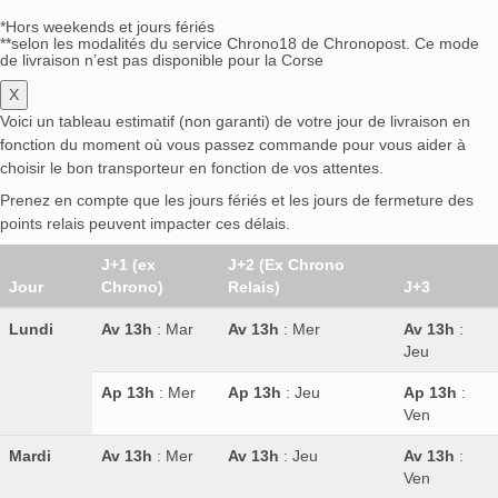
*Hors weekends et jours fériés
**selon les modalités du service Chrono18 de Chronopost. Ce mode
de livraison n’est pas disponible pour la Corse
X
Voici un tableau estimatif (non garanti) de votre jour de livraison en
fonction du moment où vous passez commande pour vous aider à
choisir le bon transporteur en fonction de vos attentes.
Prenez en compte que les jours fériés et les jours de fermeture des
points relais peuvent impacter ces délais.
J+1 (ex
J+2 (Ex Chrono
Jour
Chrono)
Relais)
J+3
Lundi
Av 13h
: Mar
Av 13h
: Mer
Av 13h
:
Jeu
Ap 13h
: Mer
Ap 13h
: Jeu
Ap 13h
:
Ven
Mardi
Av 13h
: Mer
Av 13h
: Jeu
Av 13h
:
Ven