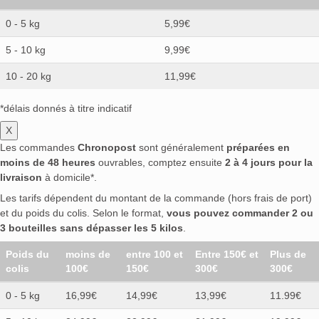
0 - 5 kg
5,99€
5 - 10 kg
9,99€
10 - 20 kg
11,99€
*délais donnés à titre indicatif
X
Les commandes
Chronopost
sont généralement
préparées en
moins de 48 heures
ouvrables, comptez ensuite
2 à 4 jours pour la
livraison
à domicile*.
Les tarifs dépendent du montant de la commande (hors frais de port)
et du poids du colis. Selon le format,
vous pouvez commander 2 ou
3 bouteilles sans dépasser les 5 kilos
.
Poids du
moins de
entre 100 et
Entre 150€ et
Plus de
colis
100€
150€
300€
300€
0 - 5 kg
16,99€
14,99€
13,99€
11.99€