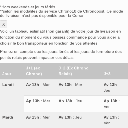
*Hors weekends et jours fériés
**selon les modalités du service Chrono18 de Chronopost. Ce mode
de livraison n’est pas disponible pour la Corse
X
Voici un tableau estimatif (non garanti) de votre jour de livraison en
fonction du moment où vous passez commande pour vous aider à
choisir le bon transporteur en fonction de vos attentes.
Prenez en compte que les jours fériés et les jours de fermeture des
points relais peuvent impacter ces délais.
J+1 (ex
J+2 (Ex Chrono
Jour
Chrono)
Relais)
J+3
Lundi
Av 13h
: Mar
Av 13h
: Mer
Av 13h
:
Jeu
Ap 13h
: Mer
Ap 13h
: Jeu
Ap 13h
:
Ven
Mardi
Av 13h
: Mer
Av 13h
: Jeu
Av 13h
:
Ven