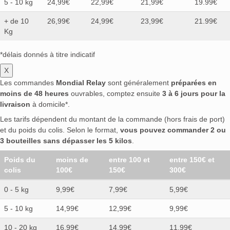
5 - 10 kg
24,99€
22,99€
21,99€
19.99€
+ de 10
26,99€
24,99€
23,99€
21.99€
Kg
*délais donnés à titre indicatif
X
Les commandes
Mondial Relay
sont généralement
préparées en
moins de 48 heures
ouvrables, comptez ensuite
3 à 6 jours pour la
livraison
à domicile*.
Les tarifs dépendent du montant de la commande (hors frais de port)
et du poids du colis. Selon le format,
vous pouvez commander 2 ou
3 bouteilles sans dépasser les 5 kilos
.
Poids du
moins de
entre 100 et
entre 150€ et
colis
100€
150€
300€
0 - 5 kg
9,99€
7,99€
5,99€
5 - 10 kg
14,99€
12,99€
9,99€
10 - 20 kg
16,99€
14,99€
11,99€