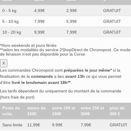
0 - 5 kg
4,99€
2,99€
GRATUIT
5 - 10 kg
7,99€
5,99€
GRATUIT
10 - 20 kg
9,99€
7,99€
GRATUIT
*Hors weekends et jours fériés
**selon les modalités du service 2ShopDirect de Chronopost. Ce mode
de livraison n’est pas disponible pour la Corse
X
Les commandes Chronopost sont
préparées le jour même*
si la
finalisation de la
commande
a lieu
avant 13h
ce qui vous permet
d’être
livré le lendemain avant 18h**
.
Les tarifs dépendent du uniquement du montant de la commande
(hors frais de port)
Poids du
moins de
entre 100 et
entre 150 et
plus de
colis
100€
150€
300€
300 €
Sans limite
11,99€
9.99€
7,99€
GRATUIT