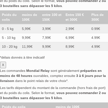
et du poids du colis. Selon le format,
vous pouvez commander 2 ou
3 bouteilles sans dépasser les 5 kilos
.
Poids du
moins de
entre 100 et
Entre 150 €
Plus de
colis
100€
150€
et 300€
300€
0 - 5 kg
5,99€
3,99€
2,99€
0.99€
5 - 10 kg
9,99€
7,99€
6,99€
4.99€
10 - 20 kg
11,99€
9,99€
8,99€
4.99€
*délais donnés à titre indicatif
X
Les commandes
Mondial Relay
sont généralement
préparées en
moins de 48 heures
ouvrables, comptez ensuite
3 à 6 jours pour la
livraison
dans le point relais de votre choix*.
Les tarifs dépendent du montant de la commande (hors frais de port)
et du poids du colis. Selon le format,
vous pouvez commander 2 ou
3 bouteilles sans dépasser les 5 kilos
.
Poids du colis
moins de 100€