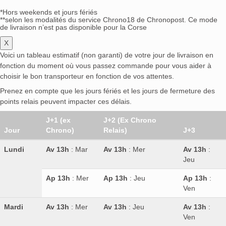
*Hors weekends et jours fériés
**selon les modalités du service Chrono18 de Chronopost. Ce mode
de livraison n’est pas disponible pour la Corse
X
Voici un tableau estimatif (non garanti) de votre jour de livraison en
fonction du moment où vous passez commande pour vous aider à
choisir le bon transporteur en fonction de vos attentes.
Prenez en compte que les jours fériés et les jours de fermeture des
points relais peuvent impacter ces délais.
J+1 (ex
J+2 (Ex Chrono
Jour
Chrono)
Relais)
J+3
Lundi
Av 13h
: Mar
Av 13h
: Mer
Av 13h
:
Jeu
Ap 13h
: Mer
Ap 13h
: Jeu
Ap 13h
:
Ven
Mardi
Av 13h
: Mer
Av 13h
: Jeu
Av 13h
:
Ven