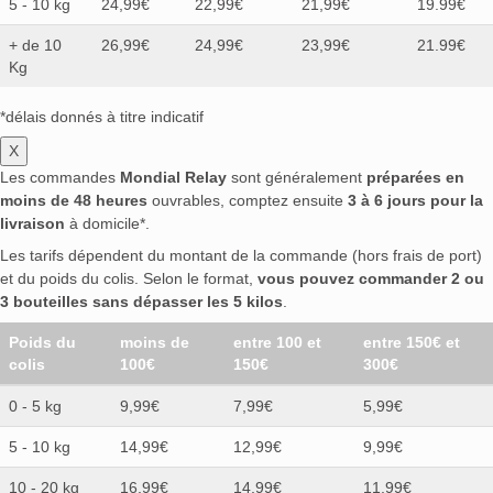
5 - 10 kg
24,99€
22,99€
21,99€
19.99€
+ de 10
26,99€
24,99€
23,99€
21.99€
Kg
*délais donnés à titre indicatif
X
Les commandes
Mondial Relay
sont généralement
préparées en
moins de 48 heures
ouvrables, comptez ensuite
3 à 6 jours pour la
livraison
à domicile*.
Les tarifs dépendent du montant de la commande (hors frais de port)
et du poids du colis. Selon le format,
vous pouvez commander 2 ou
3 bouteilles sans dépasser les 5 kilos
.
Poids du
moins de
entre 100 et
entre 150€ et
colis
100€
150€
300€
0 - 5 kg
9,99€
7,99€
5,99€
5 - 10 kg
14,99€
12,99€
9,99€
10 - 20 kg
16,99€
14,99€
11,99€