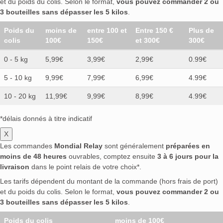
et du poids du colis. Selon le format,
vous pouvez commander 2 ou
3 bouteilles sans dépasser les 5 kilos
.
Poids du
moins de
entre 100 et
Entre 150 €
Plus de
colis
100€
150€
et 300€
300€
0 - 5 kg
5,99€
3,99€
2,99€
0.99€
5 - 10 kg
9,99€
7,99€
6,99€
4.99€
10 - 20 kg
11,99€
9,99€
8,99€
4.99€
*délais donnés à titre indicatif
X
Les commandes
Mondial Relay
sont généralement
préparées en
moins de 48 heures
ouvrables, comptez ensuite
3 à 6 jours pour la
livraison
dans le point relais de votre choix*.
Les tarifs dépendent du montant de la commande (hors frais de port)
et du poids du colis. Selon le format,
vous pouvez commander 2 ou
3 bouteilles sans dépasser les 5 kilos
.
Poids du colis
moins de 100€