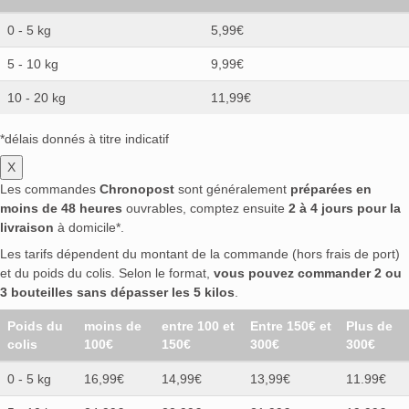
0 - 5 kg
5,99€
5 - 10 kg
9,99€
10 - 20 kg
11,99€
*délais donnés à titre indicatif
X
Les commandes
Chronopost
sont généralement
préparées en
moins de 48 heures
ouvrables, comptez ensuite
2 à 4 jours pour la
livraison
à domicile*.
Les tarifs dépendent du montant de la commande (hors frais de port)
et du poids du colis. Selon le format,
vous pouvez commander 2 ou
3 bouteilles sans dépasser les 5 kilos
.
Poids du
moins de
entre 100 et
Entre 150€ et
Plus de
colis
100€
150€
300€
300€
0 - 5 kg
16,99€
14,99€
13,99€
11.99€