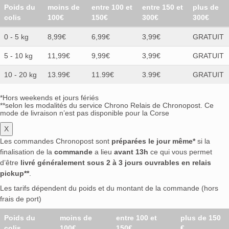
Poids du
moins de
entre 100 et
entre 150 et
plus de
colis
100€
150€
300€
300€
0 - 5 kg
8,99€
6,99€
3,99€
GRATUIT
5 - 10 kg
11,99€
9,99€
3,99€
GRATUIT
10 - 20 kg
13.99€
11.99€
3.99€
GRATUIT
*Hors weekends et jours fériés
**selon les modalités du service Chrono Relais de Chronopost. Ce
mode de livraison n’est pas disponible pour la Corse
X
Les commandes Chronopost sont
préparées le jour même*
si la
finalisation de la
commande
a lieu
avant 13h
ce qui vous permet
d’être
livré généralement sous 2 à 3 jours ouvrables en relais
pickup**
.
Les tarifs dépendent du poids et du montant de la commande (hors
frais de port)
Poids du
moins de
entre 100 et
plus de 150
colis
100€
150€
€