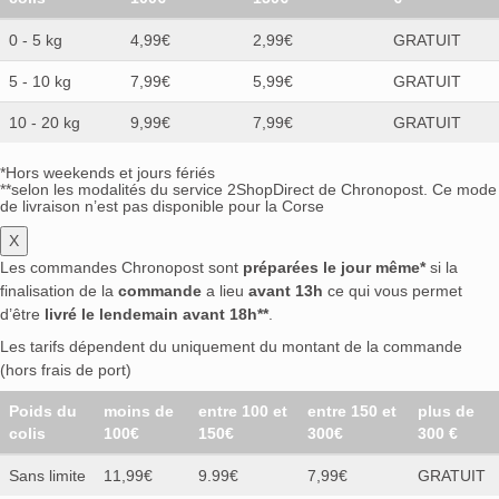
0 - 5 kg
4,99€
2,99€
GRATUIT
5 - 10 kg
7,99€
5,99€
GRATUIT
10 - 20 kg
9,99€
7,99€
GRATUIT
*Hors weekends et jours fériés
**selon les modalités du service 2ShopDirect de Chronopost. Ce mode
de livraison n’est pas disponible pour la Corse
X
Les commandes Chronopost sont
préparées le jour même*
si la
finalisation de la
commande
a lieu
avant 13h
ce qui vous permet
d’être
livré le lendemain avant 18h**
.
Les tarifs dépendent du uniquement du montant de la commande
(hors frais de port)
Poids du
moins de
entre 100 et
entre 150 et
plus de
colis
100€
150€
300€
300 €
Sans limite
11,99€
9.99€
7,99€
GRATUIT