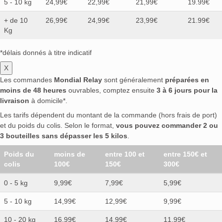
5 - 10 kg
24,99€
22,99€
21,99€
19.99€
+ de 10
26,99€
24,99€
23,99€
21.99€
Kg
*délais donnés à titre indicatif
X
Les commandes
Mondial Relay
sont généralement
préparées en
moins de 48 heures
ouvrables, comptez ensuite
3 à 6 jours pour la
livraison
à domicile*.
Les tarifs dépendent du montant de la commande (hors frais de port)
et du poids du colis. Selon le format,
vous pouvez commander 2 ou
3 bouteilles sans dépasser les 5 kilos
.
Poids du
moins de
entre 100 et
entre 150€ et
colis
100€
150€
300€
0 - 5 kg
9,99€
7,99€
5,99€
5 - 10 kg
14,99€
12,99€
9,99€
10 - 20 kg
16,99€
14,99€
11,99€