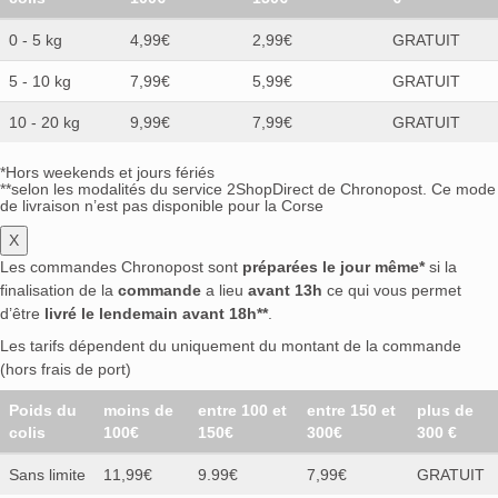
0 - 5 kg
4,99€
2,99€
GRATUIT
5 - 10 kg
7,99€
5,99€
GRATUIT
10 - 20 kg
9,99€
7,99€
GRATUIT
*Hors weekends et jours fériés
**selon les modalités du service 2ShopDirect de Chronopost. Ce mode
de livraison n’est pas disponible pour la Corse
X
Les commandes Chronopost sont
préparées le jour même*
si la
finalisation de la
commande
a lieu
avant 13h
ce qui vous permet
d’être
livré le lendemain avant 18h**
.
Les tarifs dépendent du uniquement du montant de la commande
(hors frais de port)
Poids du
moins de
entre 100 et
entre 150 et
plus de
colis
100€
150€
300€
300 €
Sans limite
11,99€
9.99€
7,99€
GRATUIT