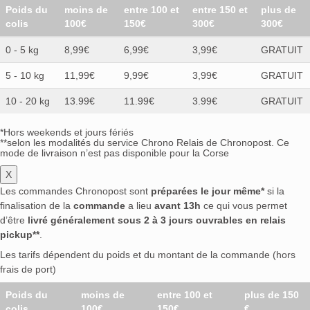
Poids du
moins de
entre 100 et
entre 150 et
plus de
colis
100€
150€
300€
300€
0 - 5 kg
8,99€
6,99€
3,99€
GRATUIT
5 - 10 kg
11,99€
9,99€
3,99€
GRATUIT
10 - 20 kg
13.99€
11.99€
3.99€
GRATUIT
*Hors weekends et jours fériés
**selon les modalités du service Chrono Relais de Chronopost. Ce
mode de livraison n’est pas disponible pour la Corse
X
Les commandes Chronopost sont
préparées le jour même*
si la
finalisation de la
commande
a lieu
avant 13h
ce qui vous permet
d’être
livré généralement sous 2 à 3 jours ouvrables en relais
pickup**
.
Les tarifs dépendent du poids et du montant de la commande (hors
frais de port)
Poids du
moins de
entre 100 et
plus de 150
colis
100€
150€
€