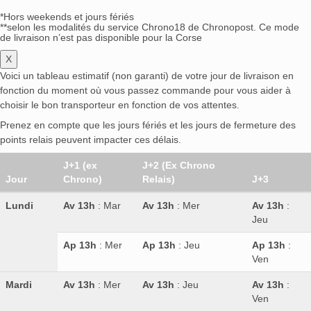
*Hors weekends et jours fériés
**selon les modalités du service Chrono18 de Chronopost. Ce mode
de livraison n’est pas disponible pour la Corse
X
Voici un tableau estimatif (non garanti) de votre jour de livraison en
fonction du moment où vous passez commande pour vous aider à
choisir le bon transporteur en fonction de vos attentes.
Prenez en compte que les jours fériés et les jours de fermeture des
points relais peuvent impacter ces délais.
J+1 (ex
J+2 (Ex Chrono
Jour
Chrono)
Relais)
J+3
Lundi
Av 13h
: Mar
Av 13h
: Mer
Av 13h
:
Jeu
Ap 13h
: Mer
Ap 13h
: Jeu
Ap 13h
:
Ven
Mardi
Av 13h
: Mer
Av 13h
: Jeu
Av 13h
:
Ven