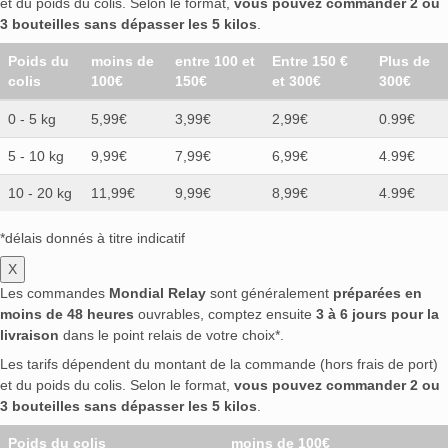
et du poids du colis. Selon le format,
vous pouvez commander 2 ou
3 bouteilles sans dépasser les 5 kilos
.
Poids du
moins de
entre 100 et
Entre 150 €
Plus de
colis
100€
150€
et 300€
300€
0 - 5 kg
5,99€
3,99€
2,99€
0.99€
5 - 10 kg
9,99€
7,99€
6,99€
4.99€
10 - 20 kg
11,99€
9,99€
8,99€
4.99€
*délais donnés à titre indicatif
X
Les commandes
Mondial Relay
sont généralement
préparées en
moins de 48 heures
ouvrables, comptez ensuite
3 à 6 jours pour la
livraison
dans le point relais de votre choix*.
Les tarifs dépendent du montant de la commande (hors frais de port)
et du poids du colis. Selon le format,
vous pouvez commander 2 ou
3 bouteilles sans dépasser les 5 kilos
.
Poids du colis
moins de 100€