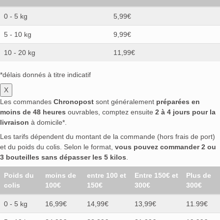
0 - 5 kg
5,99€
5 - 10 kg
9,99€
10 - 20 kg
11,99€
*délais donnés à titre indicatif
X
Les commandes
Chronopost
sont généralement
préparées en
moins de 48 heures
ouvrables, comptez ensuite
2 à 4 jours pour la
livraison
à domicile*.
Les tarifs dépendent du montant de la commande (hors frais de port)
et du poids du colis. Selon le format,
vous pouvez commander 2 ou
3 bouteilles sans dépasser les 5 kilos
.
Poids du
moins de
entre 100 et
Entre 150€ et
Plus de
colis
100€
150€
300€
300€
0 - 5 kg
16,99€
14,99€
13,99€
11.99€