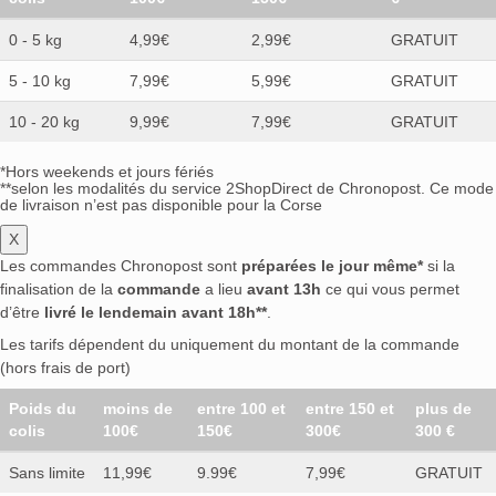
0 - 5 kg
4,99€
2,99€
GRATUIT
5 - 10 kg
7,99€
5,99€
GRATUIT
10 - 20 kg
9,99€
7,99€
GRATUIT
*Hors weekends et jours fériés
**selon les modalités du service 2ShopDirect de Chronopost. Ce mode
de livraison n’est pas disponible pour la Corse
X
Les commandes Chronopost sont
préparées le jour même*
si la
finalisation de la
commande
a lieu
avant 13h
ce qui vous permet
d’être
livré le lendemain avant 18h**
.
Les tarifs dépendent du uniquement du montant de la commande
(hors frais de port)
Poids du
moins de
entre 100 et
entre 150 et
plus de
colis
100€
150€
300€
300 €
Sans limite
11,99€
9.99€
7,99€
GRATUIT