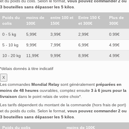
et du poids du colis. Selon le format,
vous pouvez commander 2 ou
3 bouteilles sans dépasser les 5 kilos
.
Poids du
moins de
entre 100 et
Entre 150 €
Plus de
colis
100€
150€
et 300€
300€
0 - 5 kg
5,99€
3,99€
2,99€
0.99€
5 - 10 kg
9,99€
7,99€
6,99€
4.99€
10 - 20 kg
11,99€
9,99€
8,99€
4.99€
*délais donnés à titre indicatif
X
Les commandes
Mondial Relay
sont généralement
préparées en
moins de 48 heures
ouvrables, comptez ensuite
3 à 6 jours pour la
livraison
dans le point relais de votre choix*.
Les tarifs dépendent du montant de la commande (hors frais de port)
et du poids du colis. Selon le format,
vous pouvez commander 2 ou
3 bouteilles sans dépasser les 5 kilos
.
Poids du colis
moins de 100€