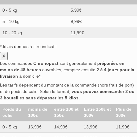
0 - 5 kg
5,99€
5 - 10 kg
9,99€
10 - 20 kg
11,99€
*délais donnés à titre indicatif
X
Les commandes
Chronopost
sont généralement
préparées en
moins de 48 heures
ouvrables, comptez ensuite
2 à 4 jours pour la
livraison
à domicile*.
Les tarifs dépendent du montant de la commande (hors frais de port)
et du poids du colis. Selon le format,
vous pouvez commander 2 ou
3 bouteilles sans dépasser les 5 kilos
.
Poids du
moins de
entre 100 et
Entre 150€ et
Plus de
colis
100€
150€
300€
300€
0 - 5 kg
16,99€
14,99€
13,99€
11.99€