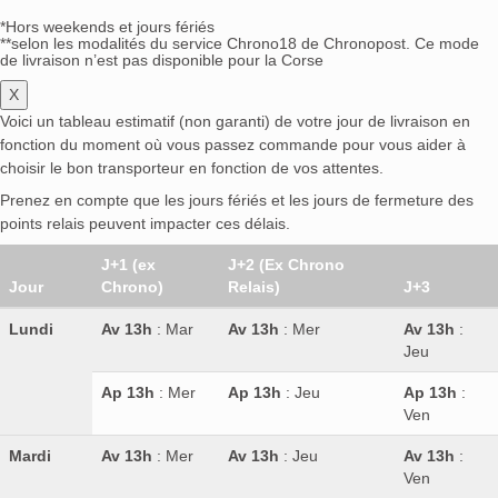
*Hors weekends et jours fériés
**selon les modalités du service Chrono18 de Chronopost. Ce mode
de livraison n’est pas disponible pour la Corse
X
Voici un tableau estimatif (non garanti) de votre jour de livraison en
fonction du moment où vous passez commande pour vous aider à
choisir le bon transporteur en fonction de vos attentes.
Prenez en compte que les jours fériés et les jours de fermeture des
points relais peuvent impacter ces délais.
J+1 (ex
J+2 (Ex Chrono
Jour
Chrono)
Relais)
J+3
Lundi
Av 13h
: Mar
Av 13h
: Mer
Av 13h
:
Jeu
Ap 13h
: Mer
Ap 13h
: Jeu
Ap 13h
:
Ven
Mardi
Av 13h
: Mer
Av 13h
: Jeu
Av 13h
:
Ven