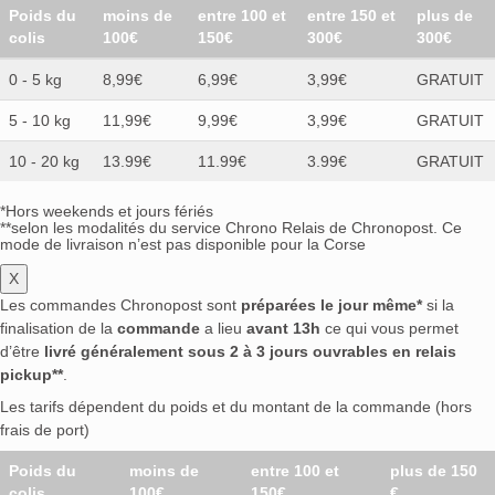
Poids du
moins de
entre 100 et
entre 150 et
plus de
colis
100€
150€
300€
300€
0 - 5 kg
8,99€
6,99€
3,99€
GRATUIT
5 - 10 kg
11,99€
9,99€
3,99€
GRATUIT
10 - 20 kg
13.99€
11.99€
3.99€
GRATUIT
*Hors weekends et jours fériés
**selon les modalités du service Chrono Relais de Chronopost. Ce
mode de livraison n’est pas disponible pour la Corse
X
Les commandes Chronopost sont
préparées le jour même*
si la
finalisation de la
commande
a lieu
avant 13h
ce qui vous permet
d’être
livré généralement sous 2 à 3 jours ouvrables en relais
pickup**
.
Les tarifs dépendent du poids et du montant de la commande (hors
frais de port)
Poids du
moins de
entre 100 et
plus de 150
colis
100€
150€
€