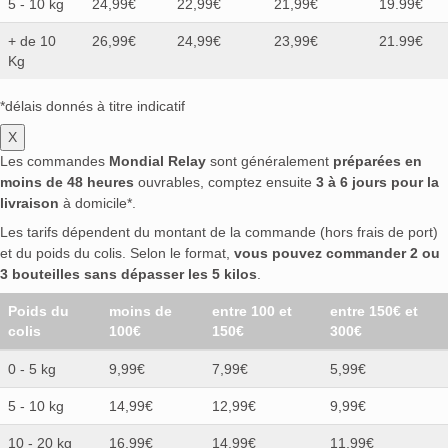
5 - 10 kg
24,99€
22,99€
21,99€
19.99€
+ de 10
26,99€
24,99€
23,99€
21.99€
Kg
*délais donnés à titre indicatif
X
Les commandes
Mondial Relay
sont généralement
préparées en
moins de 48 heures
ouvrables, comptez ensuite
3 à 6 jours pour la
livraison
à domicile*.
Les tarifs dépendent du montant de la commande (hors frais de port)
et du poids du colis. Selon le format,
vous pouvez commander 2 ou
3 bouteilles sans dépasser les 5 kilos
.
Poids du
moins de
entre 100 et
entre 150€ et
colis
100€
150€
300€
0 - 5 kg
9,99€
7,99€
5,99€
5 - 10 kg
14,99€
12,99€
9,99€
10 - 20 kg
16,99€
14,99€
11,99€