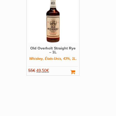
Old Overholt Straight Rye
– 1L
Whiskey, États-Unis, 43%, 1L.
Le
Le
55
€
49,50
€
prix
prix
initial
actuel
était :
est :
55€.
49,50€.