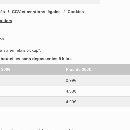
tés
CGV et mentions légales
Cookies
oitiers
on.
son
à en relais pickup*.
outeilles sans dépasser les 5 kilos
.
t 300€
Plus de 300€
0.99€
4.99€
4.99€