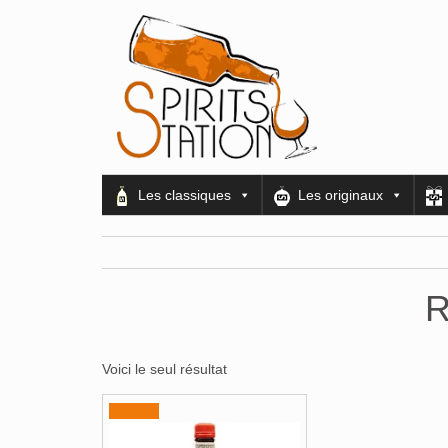
Les classiques
Les originaux
R
Voici le seul résultat
Promo !