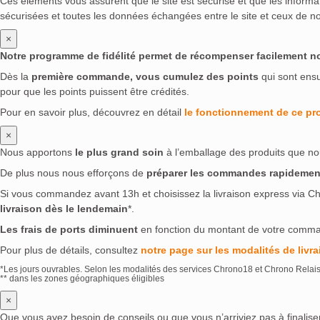
Ces éléments vous assurent que le site est sécurisé et que les inform
sécurisées et toutes les données échangées entre le site et ceux de no
×
Notre programme de fidélité permet de récompenser facilement nos 
Dès la
première commande, vous cumulez des points
qui sont ens
pour que les points puissent être crédités.
Pour en savoir plus, découvrez en détail
le fonctionnement de ce p
×
Nous apportons
le plus grand soin
à l’emballage des produits que no
De plus nous nous efforçons de
préparer les commandes rapidemen
Si vous commandez avant 13h et choisissez la livraison express via Ch
livraison dès le lendemain
*.
Les frais de ports diminuent
en fonction du montant de votre comm
Pour plus de détails, consultez
notre page sur les modalités de livra
*Les jours ouvrables. Selon les modalités des services Chrono18 et Chrono Relai
** dans les zones géographiques éligibles
×
Que vous ayez besoin de conseils ou que vous n’arriviez pas à finali