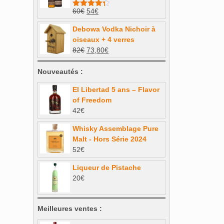
45€.
38,25€.
Le
Le
60
€
54
€
Note
4.33
sur 5
prix
prix
Debowa Vodka Nichoir à
initial
actuel
oiseaux + 4 verres
était :
est :
Le
Le
82
€
73,80
€
60€.
54€.
prix
prix
initial
actuel
Nouveautés :
était :
est :
El Libertad 5 ans – Flavor
82€.
73,80€.
of Freedom
42
€
Whisky Assemblage Pure
Malt - Hors Série 2024
52
€
Liqueur de Pistache
20
€
Meilleures ventes :