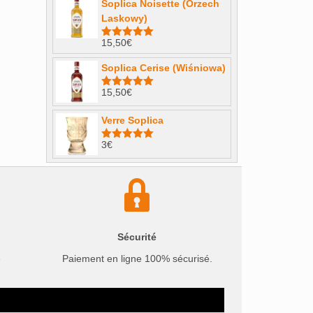
Soplica Noisette (Orzech
Laskowy)
15,50
€
Note
4.98
sur 5
Soplica Cerise (Wiśniowa)
15,50
€
Note
5.00
sur 5
Verre Soplica
3
€
Note
5.00
sur 5
Sécurité
e
Paiement en ligne 100% sécurisé.