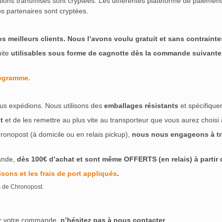
ations transmises sont cryptées. Les différentes plateforme de paieme
s partenaires sont cryptées.
meilleurs clients. Nous l’avons voulu gratuit et sans contraintes
uite
utilisables sous forme de cagnotte dès la commande suivante
rogramme.
us expédions. Nous utilisons des
emballages résistants
et spécifique
t
et de les remettre au plus vite au transporteur que vous aurez choisi
ronopost (à domicile ou en relais pickup),
nous nous engageons à tra
ande,
dès 100€ d’achat et sont même OFFERTS (en relais) à partir de
isons et les frais de port appliqués
.
s de Chronopost.
ser votre commande,
n’hésitez pas à nous contacter
.