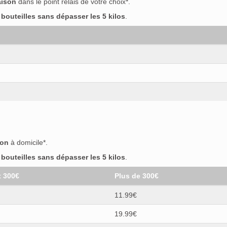
aison
dans le point relais de votre choix*.
outeilles sans dépasser les 5 kilos
.
son
à domicile*.
outeilles sans dépasser les 5 kilos
.
t 300€
Plus de 300€
11.99€
19.99€