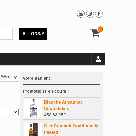
0
ALLONS-Y
e Whiskey
Votre panier :
Promotions en cours :
Blanche Armagnac
Côquetelers
Le
Le
45
€
38,25
€
prix
prix
GlenDronach Traditionally
initial
actuel
Peated
était :
est :