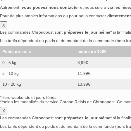
Autrement,
vous pouvez nous contacter
et nous suivre
via les rés
Pour de plus amples informations ou pour nous contacter
directement
X
Les commandes Chronopost sont
préparées le jour même*
si la final
Les tarifs dépendent du poids et du montant de la commande (hors frai
Poids du colis
moins de 100€
0 - 5 kg
8,99€
5 - 10 kg
11,99€
10 - 20 kg
13.99€
*Hors weekends et jours fériés
**selon les modalités du service Chrono Relais de Chronopost. Ce mode
X
Les commandes Chronopost sont
préparées le jour même*
si la final
Les tarifs dépendent du poids et du montant de la commande (hors frai