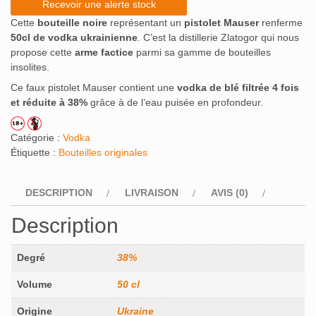
Recevoir une alerte stock
Cette
bouteille noire
représentant un
pistolet Mauser
renferme
50cl de vodka ukrainienne
. C’est la distillerie Zlatogor qui nous
propose cette
arme factice
parmi sa gamme de bouteilles
insolites.
Ce faux pistolet Mauser contient une
vodka de blé filtrée 4 fois
et réduite à 38%
grâce à de l’eau puisée en profondeur.
Catégorie :
Vodka
Étiquette :
Bouteilles originales
DESCRIPTION
LIVRAISON
AVIS (0)
Description
Degré
38%
Volume
50 cl
Origine
Ukraine