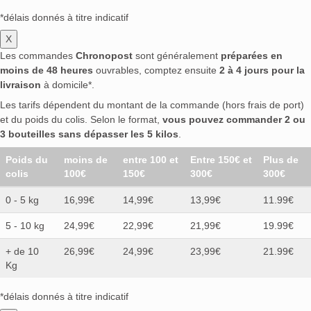
*délais donnés à titre indicatif
X
Les commandes
Chronopost
sont généralement
préparées en
moins de 48 heures
ouvrables, comptez ensuite
2 à 4 jours pour la
livraison
à domicile*.
Les tarifs dépendent du montant de la commande (hors frais de port)
et du poids du colis. Selon le format,
vous pouvez commander 2 ou
3 bouteilles sans dépasser les 5 kilos
.
Poids du
moins de
entre 100 et
Entre 150€ et
Plus de
colis
100€
150€
300€
300€
0 - 5 kg
16,99€
14,99€
13,99€
11.99€
5 - 10 kg
24,99€
22,99€
21,99€
19.99€
+ de 10
26,99€
24,99€
23,99€
21.99€
Kg
*délais donnés à titre indicatif