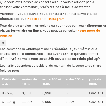
Que vous ayez besoin de conseils ou que vous n’arriviez pas à
finaliser votre commande,
n’hésitez pas à nous contacter
.
Autrement,
vous pouvez nous contacter
et nous suivre
via les
réseaux sociaux
Facebook
et
Instagram
.
Pour de plus amples informations ou pour nous contacter
directement
via un formulaire en ligne
, vous pouvez consulter
notre page de
contact
.
X
Les commandes Chronopost sont
préparées le jour même*
si la
finalisation de la
commande
a lieu
avant 13h
ce qui vous permet
d’être
livré normalement sous 24h ouvrables en relais pickup**
.
Les tarifs dépendent du poids et du montant de la commande (hors
frais de port)
Poids du
moins de
entre 100 et
entre 150 et
plus de
colis
100€
150€
300€
300€
0 - 5 kg
8,99€
6,99€
3,99€
GRATUIT
5 - 10 kg
11,99€
9,99€
3,99€
GRATUIT