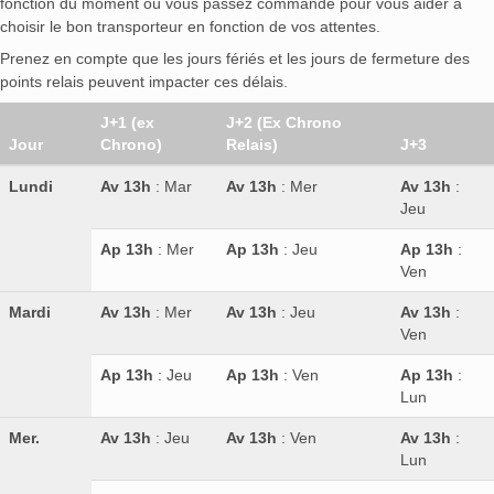
fonction du moment où vous passez commande pour vous aider à
choisir le bon transporteur en fonction de vos attentes.
Prenez en compte que les jours fériés et les jours de fermeture des
points relais peuvent impacter ces délais.
J+1 (ex
J+2 (Ex Chrono
Jour
Chrono)
Relais)
J+3
Lundi
Av 13h
: Mar
Av 13h
: Mer
Av 13h
:
Jeu
Ap 13h
: Mer
Ap 13h
: Jeu
Ap 13h
:
Ven
Mardi
Av 13h
: Mer
Av 13h
: Jeu
Av 13h
:
Ven
Ap 13h
: Jeu
Ap 13h
: Ven
Ap 13h
:
Lun
Mer.
Av 13h
: Jeu
Av 13h
: Ven
Av 13h
:
Lun