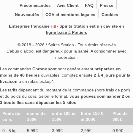
Précommandes
Avis Client
FAQ
Presse
Nouveautés
CGV et mentions légales
Cookies
Entreprise française
- Spirits Station est un
caviste en
ligne basé à Poitiers
© 2018 - 2026 / Spirits Station - Tous droits réservés
L'abus d'alcool est dangereux pour la santé. A consommer avec
modération.
Les commandes
Chronopost
sont généralement
préparées en
moins de 48 heures
ouvrables, comptez ensuite
2 à 4 jours pour la
livraison
à en relais pickup*.
Les tarifs dépendent du montant de la commande (hors frais de port)
et du poids du colis. Selon le format,
vous pouvez commander 2 ou
3 bouteilles sans dépasser les 5 kilos
.
Poids du
moins de
entre 100 et
Entre 150 €
Plus de
colis
100€
150€
et 300€
300€
0 - 5 kg
5,99€
3,99€
2,99€
0.99€