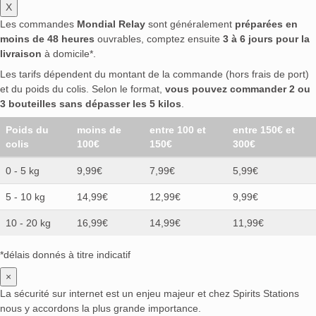
X
Les commandes
Mondial Relay
sont généralement
préparées en
moins de 48 heures
ouvrables, comptez ensuite
3 à 6 jours pour la
livraison
à domicile*.
Les tarifs dépendent du montant de la commande (hors frais de port)
et du poids du colis. Selon le format,
vous pouvez commander 2 ou
3 bouteilles sans dépasser les 5 kilos
.
Poids du
moins de
entre 100 et
entre 150€ et
colis
100€
150€
300€
0 - 5 kg
9,99€
7,99€
5,99€
5 - 10 kg
14,99€
12,99€
9,99€
10 - 20 kg
16,99€
14,99€
11,99€
*délais donnés à titre indicatif
×
La sécurité sur internet est un enjeu majeur et chez Spirits Stations
nous y accordons la plus grande importance.