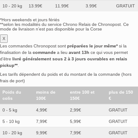
10 - 20 kg
13.99€
11.99€
3.99€
GRATUIT
*Hors weekends et jours fériés
**selon les modalités du service Chrono Relais de Chronopost. Ce
mode de livraison n’est pas disponible pour la Corse
X
Les commandes Chronopost sont
préparées le jour même*
si la
finalisation de la
commande
a lieu
avant 13h
ce qui vous permet
d’être
livré généralement sous 2 à 3 jours ouvrables en relais
pickup**
.
Les tarifs dépendent du poids et du montant de la commande (hors
frais de port)
Poids du
moins de
entre 100 et
plus de 150
colis
100€
150€
€
0 - 5 kg
4,99€
2,99€
GRATUIT
5 - 10 kg
7,99€
5,99€
GRATUIT
10 - 20 kg
9,99€
7,99€
GRATUIT