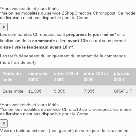
*Hors weekends et jours fériés
**selon les modalités du service 2ShopDirect de Chronopost. Ce mode
de livraison n’est pas disponible pour la Corse
X
Les commandes Chronopost sont
préparées le jour même*
si la
finalisation de la
commande
a lieu
avant 13h
ce qui vous permet
d’être
livré le lendemain avant 18h**
.
Les tarifs dépendent du uniquement du montant de la commande
(hors frais de port)
Poids du
moins de
entre 100 et
entre 150 et
plus de
colis
100€
150€
300€
300 €
Sans limite
11,99€
9.99€
7,99€
GRATUIT
*Hors weekends et jours fériés
**selon les modalités du service Chrono18 de Chronopost. Ce mode
de livraison n’est pas disponible pour la Corse
X
Voici un tableau estimatif (non garanti) de votre jour de livraison en