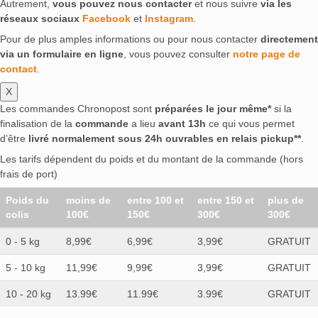
Autrement,
vous pouvez nous contacter
et nous suivre
via les
réseaux sociaux
Facebook
et
Instagram
.
Pour de plus amples informations ou pour nous contacter
directement
via un formulaire en ligne
, vous pouvez consulter
notre page de
contact
.
X
Les commandes Chronopost sont
préparées le jour même*
si la
finalisation de la
commande
a lieu
avant 13h
ce qui vous permet
d’être
livré normalement sous 24h ouvrables en relais pickup**
.
Les tarifs dépendent du poids et du montant de la commande (hors
frais de port)
Poids du
moins de
entre 100 et
entre 150 et
plus de
colis
100€
150€
300€
300€
0 - 5 kg
8,99€
6,99€
3,99€
GRATUIT
5 - 10 kg
11,99€
9,99€
3,99€
GRATUIT
10 - 20 kg
13.99€
11.99€
3.99€
GRATUIT