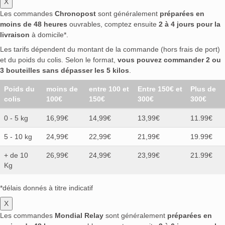
X
Les commandes
Chronopost
sont généralement
préparées en
moins de 48 heures
ouvrables, comptez ensuite
2 à 4 jours pour la
livraison
à domicile*.
Les tarifs dépendent du montant de la commande (hors frais de port)
et du poids du colis. Selon le format,
vous pouvez commander 2 ou
3 bouteilles sans dépasser les 5 kilos
.
Poids du
moins de
entre 100 et
Entre 150€ et
Plus de
colis
100€
150€
300€
300€
0 - 5 kg
16,99€
14,99€
13,99€
11.99€
5 - 10 kg
24,99€
22,99€
21,99€
19.99€
+ de 10
26,99€
24,99€
23,99€
21.99€
Kg
*délais donnés à titre indicatif
X
Les commandes
Mondial Relay
sont généralement
préparées en