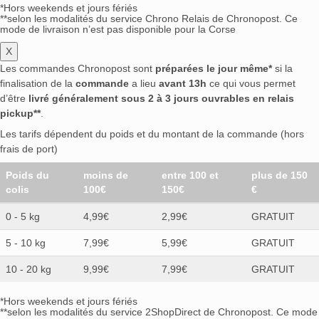
*Hors weekends et jours fériés
**selon les modalités du service Chrono Relais de Chronopost. Ce
mode de livraison n’est pas disponible pour la Corse
X
Les commandes Chronopost sont
préparées le jour même*
si la
finalisation de la
commande
a lieu
avant 13h
ce qui vous permet
d’être
livré généralement sous 2 à 3 jours ouvrables en relais
pickup**
.
Les tarifs dépendent du poids et du montant de la commande (hors
frais de port)
Poids du
moins de
entre 100 et
plus de 150
colis
100€
150€
€
0 - 5 kg
4,99€
2,99€
GRATUIT
5 - 10 kg
7,99€
5,99€
GRATUIT
10 - 20 kg
9,99€
7,99€
GRATUIT
*Hors weekends et jours fériés
**selon les modalités du service 2ShopDirect de Chronopost. Ce mode