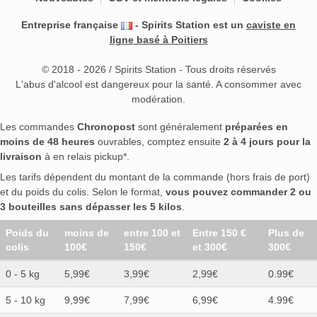
Entreprise française
- Spirits Station est un
caviste en
ligne basé à Poitiers
© 2018 - 2026 / Spirits Station - Tous droits réservés
L'abus d'alcool est dangereux pour la santé. A consommer avec
modération.
Les commandes
Chronopost
sont généralement
préparées en
moins de 48 heures
ouvrables, comptez ensuite
2 à 4 jours pour la
livraison
à en relais pickup*.
Les tarifs dépendent du montant de la commande (hors frais de port)
et du poids du colis. Selon le format,
vous pouvez commander 2 ou
3 bouteilles sans dépasser les 5 kilos
.
Poids du
moins de
entre 100 et
Entre 150 €
Plus de
colis
100€
150€
et 300€
300€
0 - 5 kg
5,99€
3,99€
2,99€
0.99€
5 - 10 kg
9,99€
7,99€
6,99€
4.99€