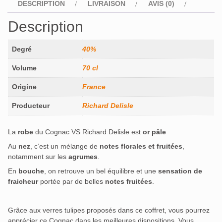
DESCRIPTION
LIVRAISON
AVIS (0)
Description
Degré
40%
Volume
70 cl
Origine
France
Producteur
Richard Delisle
La
robe
du Cognac VS Richard Delisle est
or pâle
Au
nez
, c’est un mélange de
notes florales et fruitées
,
notamment sur les
agrumes
.
En
bouche
, on retrouve un bel équilibre et une
sensation de
fraicheur
portée par de belles
notes fruitées
.
Grâce aux verres tulipes proposés dans ce coffret, vous pourrez
apprécier ce Cognac dans les meilleures dispositions. Vous