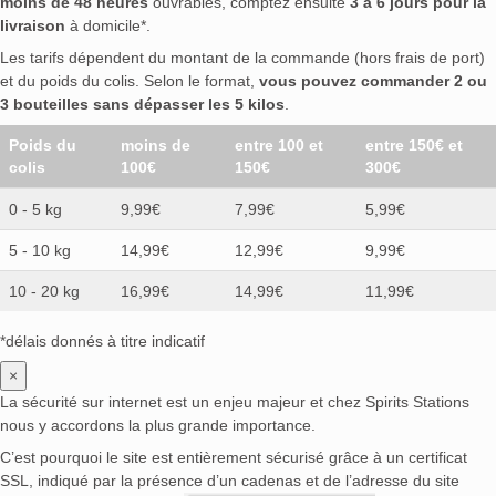
moins de 48 heures
ouvrables, comptez ensuite
3 à 6 jours pour la
livraison
à domicile*.
Les tarifs dépendent du montant de la commande (hors frais de port)
et du poids du colis. Selon le format,
vous pouvez commander 2 ou
3 bouteilles sans dépasser les 5 kilos
.
Poids du
moins de
entre 100 et
entre 150€ et
colis
100€
150€
300€
0 - 5 kg
9,99€
7,99€
5,99€
5 - 10 kg
14,99€
12,99€
9,99€
10 - 20 kg
16,99€
14,99€
11,99€
*délais donnés à titre indicatif
×
La sécurité sur internet est un enjeu majeur et chez Spirits Stations
nous y accordons la plus grande importance.
C’est pourquoi le site est entièrement sécurisé grâce à un certificat
SSL, indiqué par la présence d’un cadenas et de l’adresse du site