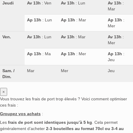
Jeudi
Av 13h
: Ven
Av 13h
: Lun
Av 13h
:
Mar
Ap 13h
: Lun
Ap 13h
: Mar
Ap 13h
:
Mer
Ven.
Av 13h
: Lun
Av 13h
: Mar
Av 13h
:
Mer
Ap 13h
: Ma
Ap 13h
: Mer
Ap 13h
:
Jeu
Sam. /
Mar
Mer
Jeu
Dim.
×
Vous trouvez les frais de port trop élevés ? Voici comment optimiser
ces frais :
Groupez vos achats
:
Les
frais de port sont identiques jusqu’à 5 kg
. Cela permet
généralement d’acheter
2-3 bouteilles au format 70cl ou 3-4 au