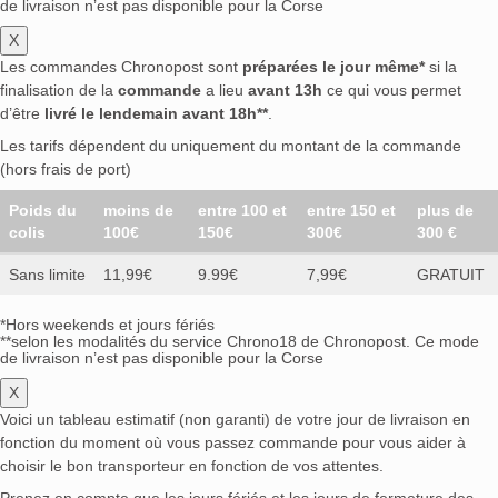
de livraison n’est pas disponible pour la Corse
X
Les commandes Chronopost sont
préparées le jour même*
si la
finalisation de la
commande
a lieu
avant 13h
ce qui vous permet
d’être
livré le lendemain avant 18h**
.
Les tarifs dépendent du uniquement du montant de la commande
(hors frais de port)
Poids du
moins de
entre 100 et
entre 150 et
plus de
colis
100€
150€
300€
300 €
Sans limite
11,99€
9.99€
7,99€
GRATUIT
*Hors weekends et jours fériés
**selon les modalités du service Chrono18 de Chronopost. Ce mode
de livraison n’est pas disponible pour la Corse
X
Voici un tableau estimatif (non garanti) de votre jour de livraison en
fonction du moment où vous passez commande pour vous aider à
choisir le bon transporteur en fonction de vos attentes.