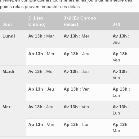
Prenez en compte que les jours fériés et les jours de fermeture des
points relais peuvent impacter ces délais.
J+1 (ex
J+2 (Ex Chrono
Jour
Chrono)
Relais)
J+3
Lundi
Av 13h
: Mar
Av 13h
: Mer
Av 13h
:
Jeu
Ap 13h
: Mer
Ap 13h
: Jeu
Ap 13h
:
Ven
Mardi
Av 13h
: Mer
Av 13h
: Jeu
Av 13h
:
Ven
Ap 13h
: Jeu
Ap 13h
: Ven
Ap 13h
:
Lun
Mer.
Av 13h
: Jeu
Av 13h
: Ven
Av 13h
:
Lun
Ap 13h
: Ven
Ap 13h
: Lun
Ap 13h
:
Mar