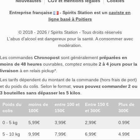
Nouveautés
CGV et mentions légales
Cookies
Entreprise française
- Spirits Station est un
caviste en
ligne basé à Poitiers
© 2018 - 2026 / Spirits Station - Tous droits réservés
L'abus d'alcool est dangereux pour la santé. A consommer avec
modération.
Les commandes
Chronopost
sont généralement
préparées en
moins de 48 heures
ouvrables, comptez ensuite
2 à 4 jours pour la
livraison
à en relais pickup*.
Les tarifs dépendent du montant de la commande (hors frais de port)
et du poids du colis. Selon le format,
vous pouvez commander 2 ou
3 bouteilles sans dépasser les 5 kilos
.
Poids du
moins de
entre 100 et
Entre 150 €
Plus de
colis
100€
150€
et 300€
300€
0 - 5 kg
5,99€
3,99€
2,99€
0.99€
5 - 10 kg
9,99€
7,99€
6,99€
4.99€