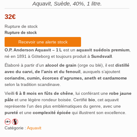
Aquavit, Suède, 40%, 1 litre.
32
€
Rupture de stock
Rupture de stock
Recevoir une alerte stock
O.P. Anderson Aquavit – 1 L
est un
aquavit suédois premium
,
né en 1891 à Göteborg et toujours produit à
Sundsvall
.
Élaboré à partir d’un
alcool de grain
(orge ou blé), il est
distillé
avec du carvi, de l’anis et du fenouil
, auxquels s’ajoutent
coriandre, cumin, écorces d’agrumes, aneth et cardamome
selon la tradition scandinave.
Vieilli
6 à 8 mois en fûts de chêne
, lui conférant une
robe jaune
pâle
et une légère rondeur boisée
.
Certifié
bio
, cet aquavit
représente l’un des plus emblématiques du genre, avec une
pureté
et une
complexité épicée
qui illustrent son excellence.
Catégorie :
Aquavit