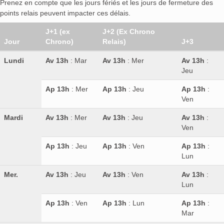
Prenez en compte que les jours fériés et les jours de fermeture des
points relais peuvent impacter ces délais.
J+1 (ex
J+2 (Ex Chrono
Jour
Chrono)
Relais)
J+3
Lundi
Av 13h
: Mar
Av 13h
: Mer
Av 13h
:
Jeu
Ap 13h
: Mer
Ap 13h
: Jeu
Ap 13h
:
Ven
Mardi
Av 13h
: Mer
Av 13h
: Jeu
Av 13h
:
Ven
Ap 13h
: Jeu
Ap 13h
: Ven
Ap 13h
:
Lun
Mer.
Av 13h
: Jeu
Av 13h
: Ven
Av 13h
:
Lun
Ap 13h
: Ven
Ap 13h
: Lun
Ap 13h
:
Mar