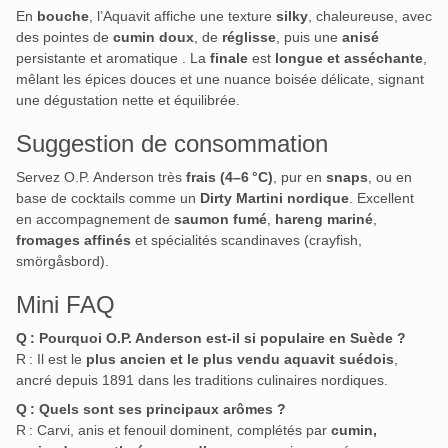
En
bouche
, l’Aquavit affiche une texture
silky
, chaleureuse, avec
des pointes de
cumin doux
, de
réglisse
, puis une
anisé
persistante et aromatique
.
La
finale
est
longue et asséchante
,
mêlant les épices douces et une nuance boisée délicate, signant
une dégustation nette et équilibrée.
Suggestion de consommation
Servez O.P. Anderson très
frais (4–6 °C)
, pur en
snaps
, ou en
base de cocktails comme un
Dirty Martini nordique
. Excellent
en accompagnement de
saumon fumé
,
hareng mariné
,
fromages affinés
et spécialités scandinaves (crayfish,
smörgåsbord).
Mini FAQ
Q : Pourquoi O.P. Anderson est-il si populaire en Suède ?
R : Il est le
plus ancien et le plus vendu aquavit suédois
,
ancré depuis 1891 dans les traditions culinaires nordiques
.
Q : Quels sont ses principaux arômes ?
R : Carvi, anis et fenouil dominent, complétés par
cumin,