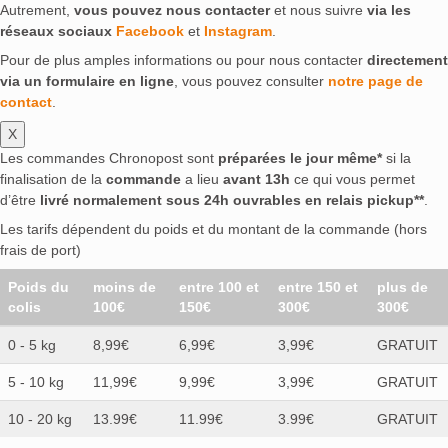
Autrement,
vous pouvez nous contacter
et nous suivre
via les
réseaux sociaux
Facebook
et
Instagram
.
Pour de plus amples informations ou pour nous contacter
directement
via un formulaire en ligne
, vous pouvez consulter
notre page de
contact
.
X
Les commandes Chronopost sont
préparées le jour même*
si la
finalisation de la
commande
a lieu
avant 13h
ce qui vous permet
d’être
livré normalement sous 24h ouvrables en relais pickup**
.
Les tarifs dépendent du poids et du montant de la commande (hors
frais de port)
Poids du
moins de
entre 100 et
entre 150 et
plus de
colis
100€
150€
300€
300€
0 - 5 kg
8,99€
6,99€
3,99€
GRATUIT
5 - 10 kg
11,99€
9,99€
3,99€
GRATUIT
10 - 20 kg
13.99€
11.99€
3.99€
GRATUIT