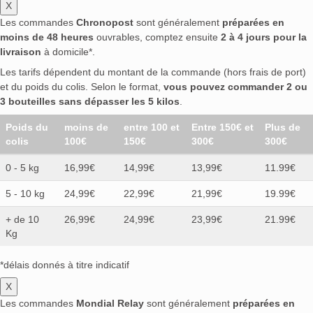
X
Les commandes
Chronopost
sont généralement
préparées en
moins de 48 heures
ouvrables, comptez ensuite
2 à 4 jours pour la
livraison
à domicile*.
Les tarifs dépendent du montant de la commande (hors frais de port)
et du poids du colis. Selon le format,
vous pouvez commander 2 ou
3 bouteilles sans dépasser les 5 kilos
.
Poids du
moins de
entre 100 et
Entre 150€ et
Plus de
colis
100€
150€
300€
300€
0 - 5 kg
16,99€
14,99€
13,99€
11.99€
5 - 10 kg
24,99€
22,99€
21,99€
19.99€
+ de 10
26,99€
24,99€
23,99€
21.99€
Kg
*délais donnés à titre indicatif
X
Les commandes
Mondial Relay
sont généralement
préparées en