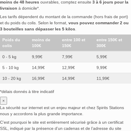
moins de 48 heures
ouvrables, comptez ensuite
3 à 6 jours pour la
livraison
à domicile*.
Les tarifs dépendent du montant de la commande (hors frais de port)
et du poids du colis. Selon le format,
vous pouvez commander 2 ou
3 bouteilles sans dépasser les 5 kilos
.
Poids du
moins de
entre 100 et
entre 150€ et
colis
100€
150€
300€
0 - 5 kg
9,99€
7,99€
5,99€
5 - 10 kg
14,99€
12,99€
9,99€
10 - 20 kg
16,99€
14,99€
11,99€
*délais donnés à titre indicatif
×
La sécurité sur internet est un enjeu majeur et chez Spirits Stations
nous y accordons la plus grande importance.
C’est pourquoi le site est entièrement sécurisé grâce à un certificat
SSL, indiqué par la présence d’un cadenas et de l’adresse du site