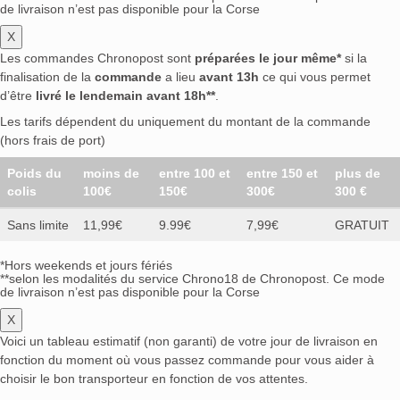
de livraison n’est pas disponible pour la Corse
X
Les commandes Chronopost sont
préparées le jour même*
si la
finalisation de la
commande
a lieu
avant 13h
ce qui vous permet
d’être
livré le lendemain avant 18h**
.
Les tarifs dépendent du uniquement du montant de la commande
(hors frais de port)
Poids du
moins de
entre 100 et
entre 150 et
plus de
colis
100€
150€
300€
300 €
Sans limite
11,99€
9.99€
7,99€
GRATUIT
*Hors weekends et jours fériés
**selon les modalités du service Chrono18 de Chronopost. Ce mode
de livraison n’est pas disponible pour la Corse
X
Voici un tableau estimatif (non garanti) de votre jour de livraison en
fonction du moment où vous passez commande pour vous aider à
choisir le bon transporteur en fonction de vos attentes.