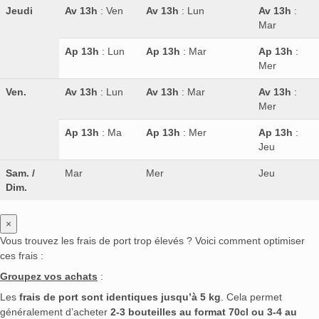
Jeudi
Av 13h
: Ven
Av 13h
: Lun
Av 13h
:
Mar
Ap 13h
: Lun
Ap 13h
: Mar
Ap 13h
:
Mer
Ven.
Av 13h
: Lun
Av 13h
: Mar
Av 13h
:
Mer
Ap 13h
: Ma
Ap 13h
: Mer
Ap 13h
:
Jeu
Sam. /
Mar
Mer
Jeu
Dim.
×
Vous trouvez les frais de port trop élevés ? Voici comment optimiser
ces frais :
Groupez vos achats
:
Les
frais de port sont identiques jusqu’à 5 kg
. Cela permet
généralement d’acheter
2-3 bouteilles au format 70cl ou 3-4 au