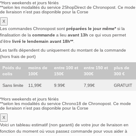
*Hors weekends et jours fériés
**selon les modalités du service 2ShopDirect de Chronopost. Ce mode
de livraison n’est pas disponible pour la Corse
X
Les commandes Chronopost sont
préparées le jour même*
si la
finalisation de la
commande
a lieu
avant 13h
ce qui vous permet
d’être
livré le lendemain avant 18h**
.
Les tarifs dépendent du uniquement du montant de la commande
(hors frais de port)
Poids du
moins de
entre 100 et
entre 150 et
plus de
colis
100€
150€
300€
300 €
Sans limite
11,99€
9.99€
7,99€
GRATUIT
*Hors weekends et jours fériés
**selon les modalités du service Chrono18 de Chronopost. Ce mode
de livraison n’est pas disponible pour la Corse
X
Voici un tableau estimatif (non garanti) de votre jour de livraison en
fonction du moment où vous passez commande pour vous aider à