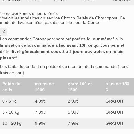
*Hors weekends et jours fériés
**selon les modalités du service Chrono Relais de Chronopost. Ce
mode de livraison n’est pas disponible pour la Corse
X
Les commandes Chronopost sont
préparées le jour même*
si la
finalisation de la
commande
a lieu
avant 13h
ce qui vous permet
d’être
livré généralement sous 2 à 3 jours ouvrables en relais
pickup**
.
Les tarifs dépendent du poids et du montant de la commande (hors
frais de port)
Poids du
moins de
entre 100 et
plus de 150
colis
100€
150€
€
0 - 5 kg
4,99€
2,99€
GRATUIT
5 - 10 kg
7,99€
5,99€
GRATUIT
10 - 20 kg
9,99€
7,99€
GRATUIT