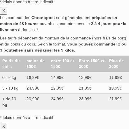
*délais donnés à titre indicatif
X
Les commandes
Chronopost
sont généralement
préparées en
moins de 48 heures
ouvrables, comptez ensuite
2 à 4 jours pour la
livraison
à domicile*.
Les tarifs dépendent du montant de la commande (hors frais de port)
et du poids du colis. Selon le format,
vous pouvez commander 2 ou
3 bouteilles sans dépasser les 5 kilos
.
Poids du
moins de
entre 100 et
Entre 150€ et
Plus de
colis
100€
150€
300€
300€
0 - 5 kg
16,99€
14,99€
13,99€
11.99€
5 - 10 kg
24,99€
22,99€
21,99€
19.99€
+ de 10
26,99€
24,99€
23,99€
21.99€
Kg
*délais donnés à titre indicatif
X