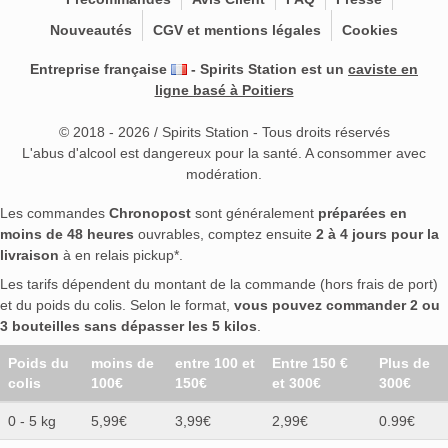
Nouveautés
CGV et mentions légales
Cookies
Entreprise française
- Spirits Station est un
caviste en
ligne basé à Poitiers
© 2018 - 2026 / Spirits Station - Tous droits réservés
L'abus d'alcool est dangereux pour la santé. A consommer avec
modération.
Les commandes
Chronopost
sont généralement
préparées en
moins de 48 heures
ouvrables, comptez ensuite
2 à 4 jours pour la
livraison
à en relais pickup*.
Les tarifs dépendent du montant de la commande (hors frais de port)
et du poids du colis. Selon le format,
vous pouvez commander 2 ou
3 bouteilles sans dépasser les 5 kilos
.
Poids du
moins de
entre 100 et
Entre 150 €
Plus de
colis
100€
150€
et 300€
300€
0 - 5 kg
5,99€
3,99€
2,99€
0.99€