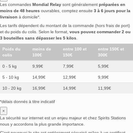
Les commandes
Mondial Relay
sont généralement
préparées en
moins de 48 heures
ouvrables, comptez ensuite
3 à 6 jours pour la
livraison
à domicile*.
Les tarifs dépendent du montant de la commande (hors frais de port)
et du poids du colis. Selon le format,
vous pouvez commander 2 ou
3 bouteilles sans dépasser les 5 kilos
.
Poids du
moins de
entre 100 et
entre 150€ et
colis
100€
150€
300€
0 - 5 kg
9,99€
7,99€
5,99€
5 - 10 kg
14,99€
12,99€
9,99€
10 - 20 kg
16,99€
14,99€
11,99€
*délais donnés à titre indicatif
×
La sécurité sur internet est un enjeu majeur et chez Spirits Stations
nous y accordons la plus grande importance.
C’est pourquoi le site est entièrement sécurisé grâce à un certificat