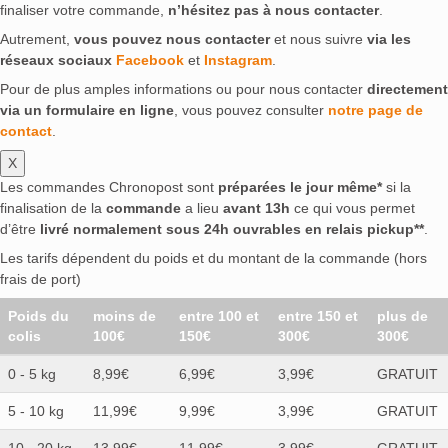
finaliser votre commande,
n’hésitez pas à nous contacter
.
Autrement,
vous pouvez nous contacter
et nous suivre
via les
réseaux sociaux
Facebook
et
Instagram
.
Pour de plus amples informations ou pour nous contacter
directement
via un formulaire en ligne
, vous pouvez consulter
notre page de
contact
.
X
Les commandes Chronopost sont
préparées le jour même*
si la
finalisation de la
commande
a lieu
avant 13h
ce qui vous permet
d’être
livré normalement sous 24h ouvrables en relais pickup**
.
Les tarifs dépendent du poids et du montant de la commande (hors
frais de port)
Poids du
moins de
entre 100 et
entre 150 et
plus de
colis
100€
150€
300€
300€
0 - 5 kg
8,99€
6,99€
3,99€
GRATUIT
5 - 10 kg
11,99€
9,99€
3,99€
GRATUIT
10 - 20 kg
13.99€
11.99€
3.99€
GRATUIT