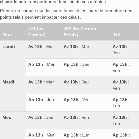
choisir le bon transporteur en fonction de vos attentes.
Prenez en compte que les jours fériés et les jours de fermeture des
points relais peuvent impacter ces délais.
J+1 (ex
J+2 (Ex Chrono
Jour
Chrono)
Relais)
J+3
Lundi
Av 13h
: Mar
Av 13h
: Mer
Av 13h
:
Jeu
Ap 13h
: Mer
Ap 13h
: Jeu
Ap 13h
:
Ven
Mardi
Av 13h
: Mer
Av 13h
: Jeu
Av 13h
:
Ven
Ap 13h
: Jeu
Ap 13h
: Ven
Ap 13h
:
Lun
Mer.
Av 13h
: Jeu
Av 13h
: Ven
Av 13h
:
Lun
Ap 13h
: Ven
Ap 13h
: Lun
Ap 13h
: