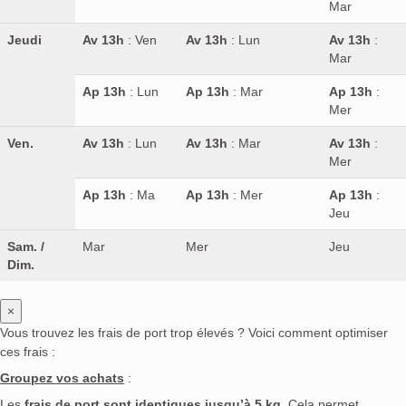
Mar
Jeudi
Av 13h
: Ven
Av 13h
: Lun
Av 13h
:
Mar
Ap 13h
: Lun
Ap 13h
: Mar
Ap 13h
:
Mer
Ven.
Av 13h
: Lun
Av 13h
: Mar
Av 13h
:
Mer
Ap 13h
: Ma
Ap 13h
: Mer
Ap 13h
:
Jeu
Sam. /
Mar
Mer
Jeu
Dim.
×
Vous trouvez les frais de port trop élevés ? Voici comment optimiser
ces frais :
Groupez vos achats
:
Les
frais de port sont identiques jusqu’à 5 kg
. Cela permet