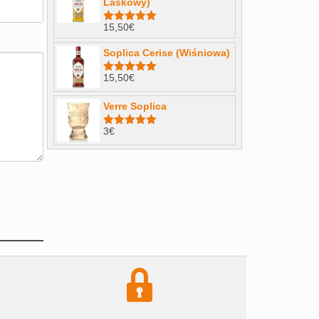
Laskowy)
15,50
€
Note
4.98
sur 5
Soplica Cerise (Wiśniowa)
15,50
€
Note
5.00
sur 5
Verre Soplica
3
€
Note
5.00
sur 5