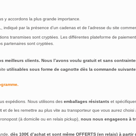
ous y accordons la plus grande importance.
SL, indiqué par la présence d’un cadenas et de l’adresse du site commen
ations transmises sont cryptées. Les différentes plateforme de paieme
s partenaires sont cryptées.
meilleurs clients. Nous l’avons voulu gratuit et sans contraintes
uite
utilisables sous forme de cagnotte dès la commande suivante
rogramme.
us expédions. Nous utilisons des
emballages résistants
et spécifique
t
et de les remettre au plus vite au transporteur que vous aurez choisi
ronopost (à domicile ou en relais pickup),
nous nous engageons à tra
ande,
dès 100€ d’achat et sont même OFFERTS (en relais) à partir de