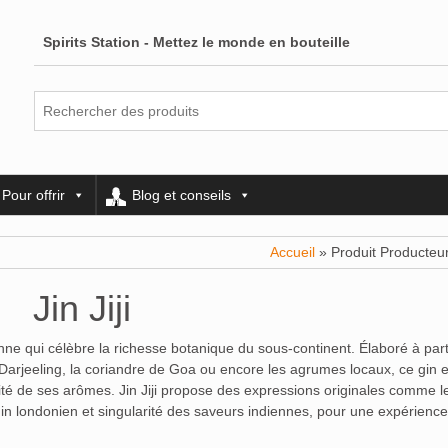
Spirits Station - Mettez le monde en bouteille
Pour offrir
Blog et conseils
Accueil
» Produit Producteur 
Jin Jiji
enne qui célèbre la richesse botanique du sous-continent. Élaboré à part
arjeeling, la coriandre de Goa ou encore les agrumes locaux, ce gin est
xité de ses arômes. Jin Jiji propose des expressions originales comme l
 gin londonien et singularité des saveurs indiennes, pour une expérience