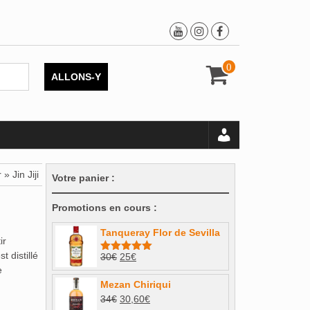
0
ALLONS-Y
» Jin Jiji
Votre panier :
Promotions en cours :
Tanqueray Flor de Sevilla
ir
 distillé
Le
Le
30
€
25
€
Note
5.00
e
sur 5
prix
prix
Mezan Chiriqui
initial
actuel
Le
Le
34
€
30,60
€
était :
est :