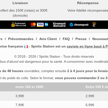
Livraison
Récompense
 offert dès 150€ (relais) et 300€
Votre fidélité récompensé
(domicile)
rs
Précommandes
Avis Client
FAQ
Presse
Nouveau
prise française
- Spirits Station est un
caviste en ligne basé à P
© 2018 - 2026 / Spirits Station - Tous droits réservés
abus d'alcool est dangereux pour la santé. A consommer avec modérati
s de 48 heures
ouvrables, comptez ensuite
2 à 4 jours pour la livrai
 du poids du colis. Selon le format,
vous pouvez commander 2 ou 3 b
entre 100 et 150€
Entre 150 € e
3,99€
2,99€
7,99€
6,99€