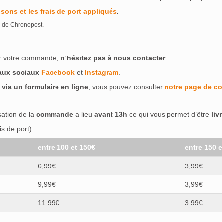
isons et les frais de port appliqués
.
s de Chronopost.
ser votre commande,
n’hésitez pas à nous contacter
.
eaux sociaux
Facebook
et
Instagram
.
 via un formulaire en ligne
, vous pouvez consulter
notre page de co
isation de la
commande
a lieu
avant 13h
ce qui vous permet d’être
liv
s de port)
entre 100 et 150€
entre 150 
6,99€
3,99€
9,99€
3,99€
11.99€
3.99€