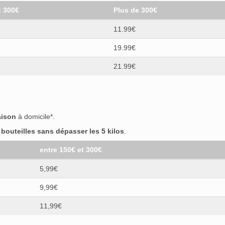
t 300€
Plus de 300€
11.99€
19.99€
21.99€
aison
à domicile*.
outeilles sans dépasser les 5 kilos
.
entre 150€ et 300€
5,99€
9,99€
11,99€