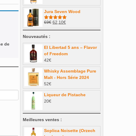
prix
prix
30€.
25€.
initial
actuel
Jura Seven Wood
était :
est :
34€.
30,60€.
Le
Le
69
€
62,10
€
Note
5.00
sur 5
prix
prix
initial
actuel
Nouveautés :
était :
est :
ne de
El Libertad 5 ans – Flavor
69€.
62,10€.
of Freedom
42
€
Whisky Assemblage Pure
Malt - Hors Série 2024
52
€
Liqueur de Pistache
20
€
Meilleures ventes :
Soplica Noisette (Orzech