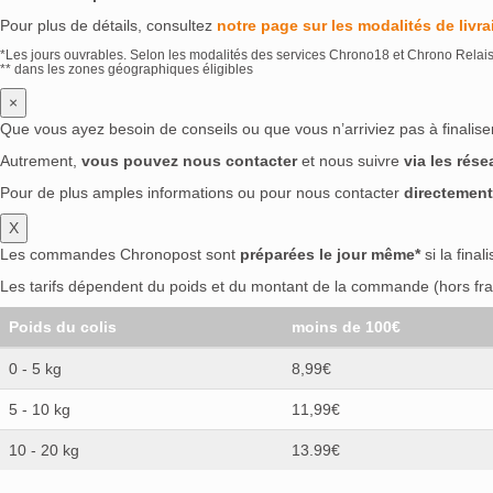
Pour plus de détails, consultez
notre page sur les modalités de livra
*Les jours ouvrables. Selon les modalités des services Chrono18 et Chrono Relai
** dans les zones géographiques éligibles
×
Que vous ayez besoin de conseils ou que vous n’arriviez pas à finali
Autrement,
vous pouvez nous contacter
et nous suivre
via les rés
Pour de plus amples informations ou pour nous contacter
directement
X
Les commandes Chronopost sont
préparées le jour même*
si la final
Les tarifs dépendent du poids et du montant de la commande (hors frai
Poids du colis
moins de 100€
0 - 5 kg
8,99€
5 - 10 kg
11,99€
10 - 20 kg
13.99€