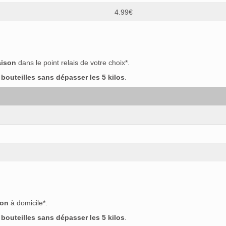
4.99€
aison
dans le point relais de votre choix*.
outeilles sans dépasser les 5 kilos
.
son
à domicile*.
outeilles sans dépasser les 5 kilos
.