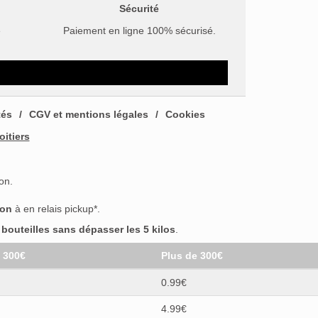
Sécurité
e
Paiement en ligne 100% sécurisé.
tés
CGV et mentions légales
Cookies
oitiers
on.
son
à en relais pickup*.
outeilles sans dépasser les 5 kilos
.
t 300€
Plus de 300€
0.99€
4.99€