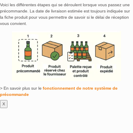
Glenmorangie
(0)
Gortinore
(0)
Gran Slam
(0)
Voici les différentes étapes qui se déroulent lorsque vous passez une
Gravity Drinks
(0)
Habitation Saint-Etienne
(0)
précommande. La date de livraison estimée est toujours indiquée sur
Hawkins
(0)
Hedonist
(0)
Hennessy
(0)
Itar
(0)
la fiche produit pour vous permettre de savoir si le délai de réception
vous convient.
J-P Guillot
(0)
Jan Becher
(0)
KAH Tequila
(0)
Kalinka
(0)
Kavalan
(0)
Ki No Bi
(0)
Kilchoman
(0)
King Spirit
(0)
Kookla
(0)
Koskenkorva
(0)
Kraken
(0)
Kultu
(0)
Laferté
(0)
Lagavulin
(0)
Lagoda
(0)
Leblon
(0)
Legendario
(0)
Macallan
(0)
Mackmyra
(0)
Maison Mounicq
(0)
Maraska
(0)
Master's Gin
(0)
Matusalem
(0)
Maurice
(0)
MAVA Spirit
(0)
Millonario
(0)
Miracle
(0)
Mochanera
(0)
> En savoir plus sur le
fonctionnement de notre système de
Nikka
(0)
Ô de Vie
(0)
Ólafsson
(0)
précommande
Old Overholt
(0)
Old Pascas
(0)
Ole Smoky
(0)
X
Ouzo 12
(0)
Padre Azul
(0)
Panda Gin
(0)
Pandor
(0)
Patrón
(0)
Pecorari
(0)
Peloton Gin
(0)
PennyPacker
(0)
Pik-As
(0)
Piper-Heidsieck
(0)
Planteray / Plantation
(0)