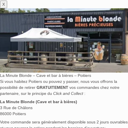
Tobermory
(0)
Togouchi
(0)
Tokinoka
(0)
X
Tomatin
(0)
Tomintoul
(0)
Too Tasty
(0)
Topanito
(0)
Torabhaig
(0)
Transcontinental Rum Lines
(0)
Tres Hombres
(0)
Tres Sombreros
(0)
Tsarskaya
(0)
Tsarskaya Charka
(0)
Tullamore Dew
(0)
Tullibardine
(0)
Tundra
(0)
U'Luvka
(0)
Ukiyo
(0)
Ungava
(0)
Unhiq
(0)
Vecchia Romagna
(0)
Velho Barreiro
(0)
Villa Rica
(0)
Vincent Van Gogh
(0)
Vögeln
(0)
La Minute Blonde – Cave et bar à bières – Poitiers
Volbeat
(0)
Waterford
(0)
West Cork Distillers
(0)
Si vous habitez Poitiers ou pouvez y passer, nous vous offrons la
Westland
(0)
Whitley Neil
(0)
Whobertus
(0)
possibilité de retirer
GRATUITEMENT
vos commandes chez notre
Whyte & Mackay
(0)
Wien Gin
(0)
Wieser
(0)
partenaire, sur le principe du
Click and Collect
:
Wild Tiger
(0)
Wilhelm
(0)
Willem Barentsz
(0)
La Minute Blonde (Cave et bar à bières)
3 Rue de Châlons
Willett
(0)
Wolfburn
(0)
Worthy Park Estate
(0)
86000 Poitiers
Writers' Tears
(0)
X-Gin
(0)
Xaoma
(0)
Xenia
(0)
Votre commande sera généralement disponible sous 2 jours ouvrables
Xiaman
(0)
Xibal
(0)
XM Royal
(0)
Xuxu
(0)
et vous pourrez la retirer pendant les horaires d’ouverture: