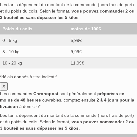
Les tarifs dépendent du montant de la commande (hors frais de port)
Black Bottle
(0)
Black Magic
(0)
Black Thistle
(0)
et du poids du colis. Selon le format,
vous pouvez commander 2 ou
Black Tomato
(0)
Black Tot
(0)
Blackwell
(0)
3 bouteilles sans dépasser les 5 kilos
.
Blackwoods
(0)
Bloom
(0)
Blue Sail
(0)
Poids du colis
moins de 100€
Bobby's Gin
(0)
Bols
(0)
Bombay
(0)
Bommerlunder
(0)
Bonaventura Maschio
(0)
0 - 5 kg
5,99€
Böser Kater
(0)
Bottega
(0)
Boulard
(0)
5 - 10 kg
9,99€
Bowmore
(0)
Bowsaw
(0)
Brewdog
(0)
Brooklyn Craft Works
(0)
Brugal
(0)
10 - 20 kg
11,99€
Bruichladdich
(0)
Brunswick
(0)
Bumbu
(0)
*délais donnés à titre indicatif
Bushmills
(0)
BVB 09
(0)
By the Dutch
(0)
X
Cachaça 51
(0)
Cadenhead
(0)
Cambridge
(0)
Les commandes
Chronopost
sont généralement
préparées en
Cambusier
(0)
Camitz
(0)
Campari
(0)
moins de 48 heures
ouvrables, comptez ensuite
2 à 4 jours pour la
Cañaoak
(0)
Cane Island
(0)
Canerock
(0)
livraison
à domicile*.
Caney
(0)
Cannabis Sativa
(0)
Caol Ila
(0)
Les tarifs dépendent du montant de la commande (hors frais de port)
Capel
(0)
Captain Morgan
(0)
Caracas
(0)
et du poids du colis. Selon le format,
vous pouvez commander 2 ou
Cardenal Mendoza
(0)
Cardenalito
(0)
3 bouteilles sans dépasser les 5 kilos
.
Cardenaltio
(0)
Cardhu
(0)
Carlos III
(0)