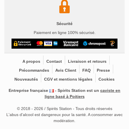
Porto Rico
(0)
Portugal
(0)
République Dominicaine
(0)
République Tchèque
(0)
Réunion
(0)
Russie
(0)
Sécurité
Saint-Christophe-et-Niévès
(0)
Salvador
(0)
Paiement en ligne 100% sécurisé.
Seychelles
(0)
Slovaquie
(0)
Slovénie
(0)
Sri Lanka
(0)
Suède
(0)
Suisse
(0)
Taïwan
(0)
Tennessee
(0)
Thaïlande
(0)
Trinité-et-Tobago
(0)
Turquie
(0)
Ukraine
(0)
Venezuela
(0)
A propos
Contact
Livraison et retours
Producteur
Voir ▼
Précommandes
Avis Client
FAQ
Presse
1423
(0)
1731 Fine & Rare
(0)
1776
(0)
4X7
(0)
Nouveautés
CGV et mentions légales
Cookies
818 Tequila
(0)
9 Mile Vodka
(0)
A.D. Rattray
(0)
Entreprise française
- Spirits Station est un
caviste en
Abacaty
(0)
Aberfeldy
(0)
Aberlour
(0)
ABK6
(0)
ligne basé à Poitiers
Absolut
(0)
AC/DC
(0)
Adamus
(0)
Aeijst
(0)
Agwa de Bolivia
(0)
Aikan
(0)
Akashi
(0)
© 2018 - 2026 / Spirits Station - Tous droits réservés
L'abus d'alcool est dangereux pour la santé. A consommer avec
Akdov
(0)
Akori Gin
(0)
Albert Michler Rum
(0)
modération.
All About
(0)
Altitude Gin
(0)
Aluna
(0)