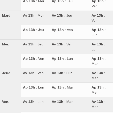
Ron Cartavio
(0)
Ron de Jeremy
(0)
Ap 13h
: Mer
Ap 13h
: Jeu
Ap 13h
:
Ven
Ron Dos Mares
(0)
Ron Johan
(0)
Ron Prohibido
(0)
Ron Santiago de Cuba
(0)
Mardi
Av 13h
: Mer
Av 13h
: Jeu
Av 13h
:
Roner
(0)
Rooster Rojo
(0)
Rothaus
(0)
Ven
Royal Lochnagar
(0)
Rtvelisi
(0)
Rumbullion
(0)
Ap 13h
: Jeu
Ap 13h
: Ven
Ap 13h
:
RumChata
(0)
Rumquila
(0)
Russian Standard
(0)
Lun
Ryoma
(0)
S. Maria Al Monte
(0)
Sadler's
(0)
Mer.
Av 13h
: Jeu
Av 13h
: Ven
Av 13h
:
Salitos
(0)
Samaroli
(0)
Saneha
(0)
Lun
Santa Teresa
(0)
Santero
(0)
Scapegrace
(0)
Ap 13h
: Ven
Ap 13h
: Lun
Ap 13h
:
Schilkin
(0)
Schladerer
(0)
Mar
Schönbrunn Vienna
(0)
Sea Shepherd
(0)
Shahnazaryan
(0)
Shinobu
(0)
Shinsei
(0)
Jeudi
Av 13h
: Ven
Av 13h
: Lun
Av 13h
:
Mar
Sibona
(0)
Siegfried Herzog
(0)
Sierra
(0)
Signatory Vintage
(0)
Silver Seal
(0)
Six Isles
(0)
Ap 13h
: Lun
Ap 13h
: Mar
Ap 13h
:
Skid Row
(0)
Slipknot
(0)
Slyrs
(0)
Mer
Smith & Cross
(0)
Smokehead
(0)
Ven.
Av 13h
: Lun
Av 13h
: Mar
Av 13h
:
Smuggler's Treasure
(0)
Soberano
(0)
Mer
Sombrero
(0)
Speyburn
(0)
Spitz
(0)
Spytail
(0)