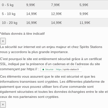
Delord
(0)
Deluxe Distillery
(0)
Depaz
(0)
0 - 5 kg
9,99€
7,99€
5,99€
Dewar's
(0)
Dictador
(0)
Dimple
(0)
Dingle
(0)
5 - 10 kg
14,99€
12,99€
9,99€
Distillerie de l'Île de Ré
(0)
Dolcetto
(0)
Domenis 1898
(0)
Don Coconut
(0)
10 - 20 kg
16,99€
14,99€
11,99€
Don Diego Encantador
(0)
Don Fulano
(0)
*délais donnés à titre indicatif
Don Julio
(0)
Don Pancho
(0)
Doorly's
(0)
Doornkaat
(0)
Dos Maderas
(0)
Douglas Laing
(0)
×
Drambuie
(0)
DrinksForPeace
(0)
Duval
(0)
La sécurité sur internet est un enjeu majeur et chez Spirits Stations
nous y accordons la plus grande importance.
Eagle Rare
(0)
Eddu
(0)
Eden Mill
(0)
C’est pourquoi le site est entièrement sécurisé grâce à un certificat
Edinburgh Gin
(0)
Edradour
(0)
El Dorado
(0)
SSL, indiqué par la présence d’un cadenas et de l’adresse du site
El Mayor
(0)
El Tequileño
(0)
Elephant
(0)
commençant par https:// :
Elijah Craig
(0)
Emperor
(0)
English Harbour
(0)
Ces éléments vous assurent que le site est sécurisé et que les
Eristoff
(0)
Etsu
(0)
Exotico
(0)
Facundo
(0)
informations transmises sont cryptées. Les différentes plateforme de
Familia Camarena
(0)
Famille Vallet
(0)
paiement que vous pouvez utiliser lors d’une commande sont
Fercullen
(0)
Fernet Branca
(0)
Fettercairn
(0)
également sécurisées et toutes les données échangées entre le site et
FEW
(0)
Filliers
(0)
Finlaggan
(0)
Finsbury
(0)
ceux de nos partenaires sont cryptées.
Fishing
(0)
Five Lakes
(0)
Flame
(0)
×