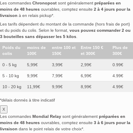
Amahagan
(0)
Amarula
(0)
Amavel Costa
(0)
Les commandes
Chronopost
sont généralement
préparées en
Ammos
(0)
Ampersand
(0)
Amrut
(0)
moins de 48 heures
ouvrables, comptez ensuite
2 à 4 jours pour la
livraison
à en relais pickup*.
Anacaona
(0)
AnCnoc
(0)
Andrea Da Ponte
(0)
Angel's Envy
(0)
Angostura
(0)
Les tarifs dépendent du montant de la commande (hors frais de port)
et du poids du colis. Selon le format,
vous pouvez commander 2 ou
Appleton Estate
(0)
AR.Spirits
(0)
Ararat
(0)
3 bouteilles sans dépasser les 5 kilos
.
Ardbeg
(0)
Ardnahoe
(0)
Arehucas
(0)
Armorik
(0)
Arran
(0)
Asbach
(0)
Poids du
moins de
entre 100 et
Entre 150 €
Plus de
colis
100€
150€
et 300€
300€
Auchentoshan
(0)
Austrian Empire Navy
(0)
Averna
(0)
Aviation
(0)
Bacardi
(0)
0 - 5 kg
5,99€
3,99€
2,99€
0.99€
Badel 1862
(0)
Baileys
(0)
Baker's
(0)
5 - 10 kg
9,99€
7,99€
6,99€
4.99€
Balbine Spirits
(0)
Ballantine's
(0)
Bally
(0)
Balvenie
(0)
Barceló
(0)
Barsol
(0)
10 - 20 kg
11,99€
9,99€
8,99€
4.99€
Barton 1792
(0)
Bauer
(0)
Bayou
(0)
*délais donnés à titre indicatif
Belizean Blue
(0)
Bellamy's Reserve
(0)
Belle Gnôle par Côquetelers
(0)
Bellmon
(0)
X
Les commandes
Mondial Relay
sont généralement
préparées en
Beluga
(0)
Belvedere
(0)
Benriach
(0)
moins de 48 heures
ouvrables, comptez ensuite
3 à 6 jours pour la
Berentzen
(0)
Bermúdez
(0)
livraison
dans le point relais de votre choix*.
Berry Bros. & Rudd
(0)
Best Dram
(0)
Bimber
(0)