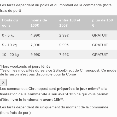
Mamont
(0)
Mane
(0)
Mangaroca
(0)
Marama
(0)
Les tarifs dépendent du poids et du montant de la commande (hors
Mars Kasei
(0)
Martell
(0)
Marzadro
(0)
frais de port)
Masuria
(0)
Matsui
(0)
Mayfair
(0)
McAfee's
(0)
Poids du
moins de
entre 100 et
plus de 150
Meisner
(0)
Metaxa
(0)
Mezan
(0)
Mintis
(0)
colis
100€
150€
€
Mistico Speziale
(0)
Mitchell & Son
(0)
0 - 5 kg
4,99€
2,99€
GRATUIT
Mocambo
(0)
Molinari
(0)
Mombacho
(0)
Mombasa Club
(0)
Monin
(0)
Monkey 47
(0)
5 - 10 kg
7,99€
5,99€
GRATUIT
Monsieur Fernand
(0)
Montenegro
(0)
10 - 20 kg
9,99€
7,99€
GRATUIT
Monymusk
(0)
Mortlach
(0)
Motörhead
(0)
Mount Gay
(0)
Mountain Spirits
(0)
Mr. Jekyll
(0)
*Hors weekends et jours fériés
**selon les modalités du service 2ShopDirect de Chronopost. Ce mode
Murray McDavid
(0)
Naga
(0)
Nardini
(0)
de livraison n’est pas disponible pour la Corse
Nc'Nean
(0)
Needle
(0)
Neft
(0)
Nemiroff
(0)
X
New Grove
(0)
No. 209
(0)
Nonino
(0)
Nork
(0)
Les commandes Chronopost sont
préparées le jour même*
si la
O.P. Anderson
(0)
O'Donnell
(0)
Oban
(0)
finalisation de la
commande
a lieu
avant 13h
ce qui vous permet
Ocumare
(0)
Old English
(0)
Old Monk
(0)
d’être
livré le lendemain avant 18h**
.
Old Pulteney
(0)
Old St Andrews
(0)
Les tarifs dépendent du uniquement du montant de la commande
Old St Croix / A.H. Riise
(0)
Oliver & Oliver
(0)
(hors frais de port)