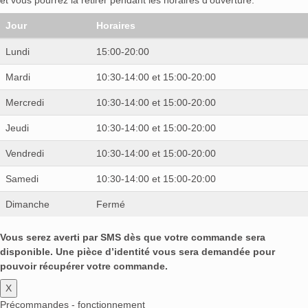
Yamazakura
(0)
Yellow Rose
(0)
Zacapa
(0)
Zirm
(0)
Zubrowka
(0)
Zwack
(0)
1800
(0)
Jour
Horaires
3 Kilos
(0)
Altos
(0)
Arcane
(0)
Army
(0)
Lundi
15:00-20:00
Barbès Spirits
(0)
Barza Alba
(0)
Beirão
(0)
Mardi
10:30-14:00 et 15:00-20:00
Belmont
(0)
Belmonte
(0)
Benevá
(0)
Benromach
(0)
Botran
(0)
Buffalo Trace
(0)
Mercredi
10:30-14:00 et 15:00-20:00
Bulldog
(0)
Bulleit
(0)
Bunnahabhain
(0)
Jeudi
10:30-14:00 et 15:00-20:00
Cabo Bay
(0)
Captain Flint
(0)
CBH
(0)
Centenario
(0)
Coloma
(0)
Compass Box
(0)
Vendredi
10:30-14:00 et 15:00-20:00
Crystal Head
(0)
DeadHead
(0)
Debowa
(0)
Samedi
10:30-14:00 et 15:00-20:00
Delaitre
(0)
Diplomático
(0)
Distillerie des Scories
(0)
Dimanche
Fermé
Distilleries et Domaines de Provence
(0)
Vous serez averti par SMS dès que votre commande sera
Don Papa
(0)
Duncan Taylor
(0)
El Libertad
(0)
disponible. Une pièce d’identité vous sera demandée pour
Endless
(0)
Euphoria
(0)
Fireball
(0)
pouvoir récupérer votre commande.
Firestarter
(0)
Fisselier
(0)
Frangelico
(0)
X
Friesengeist
(1)
Fuckoff
(0)
Ghost
(0)
Précommandes - fonctionnement