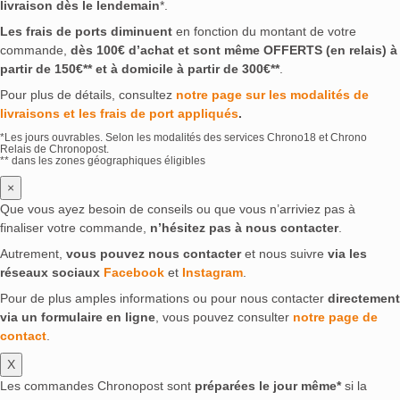
livraison dès le lendemain
*.
Hacienda de Chihuahua
(0)
HammerFall
(0)
Les frais de ports diminuent
en fonction du montant de votre
Havana Club
(0)
Hawara
(0)
Hayasy
(0)
commande,
dès 100€ d’achat et sont même OFFERTS (en relais) à
Hayman
(0)
Hee Joy
(0)
Heffron
(0)
Helios
(0)
partir de 150€** et à domicile à partir de 300€**
.
Hendrick's
(0)
Henrich
(0)
Herradura
(0)
Pour plus de détails, consultez
notre page sur les modalités de
livraisons et les frais de port appliqués
.
Hibernia Distillers
(0)
Hibiki
(0)
Highland Park
(0)
Hijos de Villa
(0)
Hinch
(0)
Hine
(0)
Hinotori
(0)
*Les jours ouvrables. Selon les modalités des services Chrono18 et Chrono
Relais de Chronopost.
Hlibny Dar
(0)
Hödl Hof
(0)
Holyrood
(0)
** dans les zones géographiques éligibles
Horvath
(0)
House of Hazelwood
(0)
Hpnotiq
(0)
×
Hwayo
(0)
Icelandic Mountain Spirits
(0)
Que vous ayez besoin de conseils ou que vous n’arriviez pas à
finaliser votre commande,
n’hésitez pas à nous contacter
.
Isfjord
(0)
Island Signature
(0)
Isle of Raasay
(0)
Autrement,
vous pouvez nous contacter
et nous suivre
via les
J.J Whitley
(0)
J.M
(0)
Jack Daniel's
(0)
réseaux sociaux
Facebook
et
Instagram
.
Jack Ryan
(0)
Jägermeister
(0)
Jaisalmer
(0)
Pour de plus amples informations ou pour nous contacter
directement
Jameson
(0)
Jefferson's
(0)
Jewel Lines
(0)
via un formulaire en ligne
, vous pouvez consulter
notre page de
Jim Beam
(0)
Jin Jiji
(0)
Jodhpur
(0)
contact
.
Johnnie Walker
(0)
José Cuervo
(0)
Jura
(0)
X
Kalani
(0)
Kalashnikov
(0)
Kalembú
(0)
Les commandes Chronopost sont
préparées le jour même*
si la
Kaniché
(0)
Keglevich
(0)
Kensei
(0)