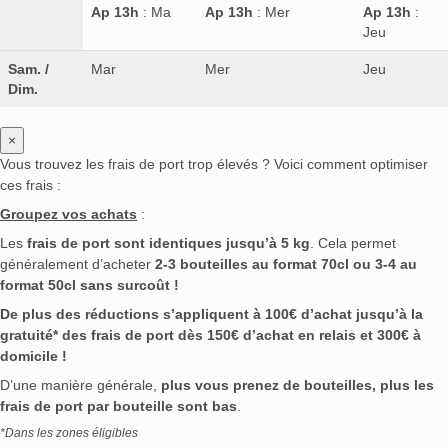
Ap 13h
: Ma
Ap 13h
: Mer
Ap 13h
:
St. Kilian
(0)
Starward
(0)
Stauning
(0)
Jeu
Steinhauser
(0)
Stolichnaya
(0)
StopKa
(0)
Sam. /
Mar
Mer
Jeu
Stroh
(0)
Suntory
(0)
Sylvius
(0)
Taïga
(0)
Dim.
Talisker
(0)
Tatspirtprom
(0)
Teacher's
(0)
Teeda
(0)
Teeling
(0)
Tenjaku
(0)
×
Tequila 123
(0)
Teremana
(0)
That Boutique-y
(0)
Vous trouvez les frais de port trop élevés ? Voici comment optimiser
The Antiquary
(0)
The Ardmore
(0)
ces frais :
The Botanist
(0)
The Claymore
(0)
Groupez vos achats
:
The Deacon
(0)
The Demon's Share
(0)
Les
frais de port sont identiques jusqu’à 5 kg
. Cela permet
The GlenAllachie
(0)
The Glenlivet
(0)
généralement d’acheter
2-3 bouteilles au format 70cl ou 3-4 au
The Glenturret
(0)
The Illusonist
(0)
format 50cl sans surcoût !
The Irishman
(0)
The King of Soho
(0)
De plus des réductions s’appliquent à 100€ d’achat jusqu’à la
The London N°1 Gin
(0)
The Pimm's Company
(0)
gratuité* des frais de port dès 150€ d’achat en relais et 300€ à
domicile !
The Rum Factory
(0)
The Sexton
(0)
The Singleton
(0)
The Standard 1894
(0)
D’une manière générale,
plus vous prenez de bouteilles, plus les
frais de port par bouteille sont bas
.
The Tyrconnell
(0)
The Whistler
(0)
*Dans les zones éligibles
The Wild Geese
(0)
Thin Lizzy
(0)
Three Sixty
(0)