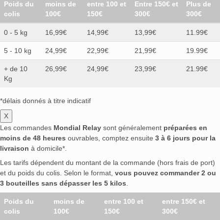
Poids du
moins de
entre 100 et
Entre 150€ et
Plus de
Casa D'Aristi
(0)
Casa Noble
(0)
Casali
(0)
colis
100€
150€
300€
300€
Casamigos
(0)
Caselli
(0)
Cashcane
(0)
0 - 5 kg
16,99€
14,99€
13,99€
11.99€
Casino Azul
(0)
Cellini
(0)
Celtic Honey
(0)
Chabasse
(0)
Chalong Bay
(0)
Chartreuse
(0)
5 - 10 kg
24,99€
22,99€
21,99€
19.99€
Chichibu
(0)
Chivas Regal
(0)
Chopin
(0)
+ de 10
26,99€
24,99€
23,99€
21.99€
Choya
(0)
Christian Drouin
(0)
Ciemme
(0)
Kg
Cihuatán
(0)
Cincoro
(0)
Cîroc
(0)
Citadelle
(0)
Clément
(0)
Clés des Ducs
(0)
Clonakilty
(0)
*délais donnés à titre indicatif
Clynelish
(0)
Combier
(0)
Come Hell
(0)
X
Compagnie des Indes
(0)
Connemara
(0)
Les commandes
Mondial Relay
sont généralement
préparées en
Control
(0)
Copper Dog
(0)
Copperhead
(0)
moins de 48 heures
ouvrables, comptez ensuite
3 à 6 jours pour la
livraison
à domicile*.
Corralejo
(0)
Coruba
(0)
Cosa Nostra
(0)
Cotswold
(0)
Craigellachie
(0)
Crow's Nest
(0)
Les tarifs dépendent du montant de la commande (hors frais de port)
et du poids du colis. Selon le format,
vous pouvez commander 2 ou
Crown Royal
(0)
Cubical
(0)
Cullinan
(0)
3 bouteilles sans dépasser les 5 kilos
.
Dalmore
(0)
Dalwhinnie
(0)
Darkness
(0)
Dauphin
(0)
De Loyac
(0)
Deanston
(0)
Poids du
moins de
entre 100 et
entre 150€ et
colis
100€
150€
300€
Del Maguey
(0)
Delamain
(0)
Dellavalle
(0)