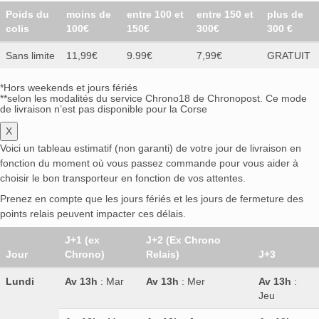
One Key
(0)
Opihr
(0)
Outer Space
(0)
Poids du
moins de
entre 100 et
entre 150 et
plus de
Ouzo 7
(0)
Oval
(0)
Pampero
(0)
Papa's Pilar
(0)
colis
100€
150€
300€
300 €
Papalin
(0)
Parliament
(0)
Paul John
(0)
Sans limite
11,99€
9.99€
7,99€
GRATUIT
Penderyn
(0)
Penninger
(0)
Pernod
(0)
Pfanner
(0)
Philadelphia Distilling
(0)
Phraya
(0)
*Hors weekends et jours fériés
Pickering's
(0)
Picon
(0)
Pikesville
(0)
Pileus
(0)
**selon les modalités du service Chrono18 de Chronopost. Ce mode
de livraison n’est pas disponible pour la Corse
Piñaq
(0)
Pisang Ambon
(0)
Pitú
(0)
Plomari
(0)
X
Poli
(0)
Pongo
(0)
Port Askaig
(0)
Portofino
(0)
Voici un tableau estimatif (non garanti) de votre jour de livraison en
Pott
(0)
Próspero
(0)
Puchheimer
(0)
fonction du moment où vous passez commande pour vous aider à
Puerto de Indias
(0)
Pumpkin Face
(0)
choisir le bon transporteur en fonction de vos attentes.
Puschkin
(0)
Pusser's
(0)
Pyrat
(0)
Prenez en compte que les jours fériés et les jours de fermeture des
R. Jelínek
(0)
Ramazzotti
(0)
Rammstein
(0)
points relais peuvent impacter ces délais.
Rampur
(0)
Ravello
(0)
Raymond Bossis
(0)
J+1 (ex
J+2 (Ex Chrono
Relicario
(0)
Remyx
(0)
Résidence
(0)
Reyka
(0)
Jour
Chrono)
Relais)
J+3
Rivière du Mât
(0)
Rockland Distilleries
(0)
Lundi
Av 13h
: Mar
Av 13h
: Mer
Av 13h
:
Rodnik's
(0)
Ron Abuelo
(0)
Ron Alde
(0)
Jeu
Ron Baoruco
(0)
Ron Barceló
(0)