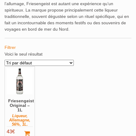
l’allumage, Friesengeist est autant une expérience qu’un
spiritueux. La marque propose principalement cette liqueur
traditionnelle, souvent dégustée selon un rituel spécifique, qui en
fait un incontournable des moments festifs ou des souvenirs de
voyages en bord de mer du Nord.
Filtrer
Alcools Bio
(0)
Voici le seul résultat
Bouteilles originales
(0)
Calendrier de l'avent
(0)
Coffrets Cadeau
(0)
Magnums et +
(0)
Pays
Voir ▼
Friesengeist
Afrique du Sud
(0)
Albanie
(0)
Allemagne
(1)
Original –
1L
Angleterre
(0)
Antigue-et-Barbude
(0)
Liqueur,
Allemagne,
Arménie
(0)
Australie
(0)
Autriche
(0)
56%, 1L.
Barbade
(0)
Belgique
(0)
Belize
(0)
43
€