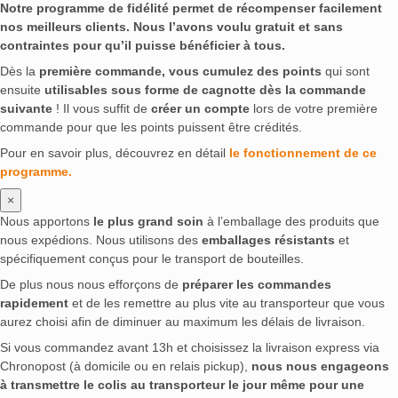
Flor de Caña
(0)
Flying Dutchman
(0)
Notre programme de fidélité permet de récompenser facilement
nos meilleurs clients. Nous l’avons voulu gratuit et sans
Four Pillars
(0)
Foursquare
(0)
Franzi
(0)
contraintes pour qu’il puisse bénéficier à tous.
FRC
(0)
Fuji Gotemba
(0)
Funky Pump
(0)
Dès la
première commande, vous cumulez des points
qui sont
G'Vine
(0)
Galliano
(0)
ensuite
utilisables sous forme de cagnotte dès la commande
Gänserndorfer Kulinarium
(0)
Gekkeikan Sake
(0)
suivante
! Il vous suffit de
créer un compte
lors de votre première
Gérard Depardieu
(0)
Gin Lane 1751
(0)
commande pour que les points puissent être crédités.
Gin Mare
(0)
Ginato
(0)
Gintin
(0)
Gioia
(0)
Pour en savoir plus, découvrez en détail
le fonctionnement de ce
Glen Grant
(0)
Glen Moray
(0)
Glen Scotia
(0)
programme.
Glen Turner
(0)
Glencadam
(0)
Glendalough
(0)
×
GlenDronach
(0)
Glendullan
(0)
Glenfarclas
(0)
Nous apportons
le plus grand soin
à l’emballage des produits que
Glenfiddich
(0)
Glenglassaugh
(0)
Glengoyne
(0)
nous expédions. Nous utilisons des
emballages résistants
et
Glenrothes
(0)
Gold 999.9
(0)
spécifiquement conçus pour le transport de bouteilles.
Gold of Mauritius
(0)
Gölles
(0)
De plus nous nous efforçons de
préparer les commandes
rapidement
et de les remettre au plus vite au transporteur que vous
Gorbatschow Wodka
(0)
Gordon & MacPhail
(0)
aurez choisi afin de diminuer au maximum les délais de livraison.
Gordon's
(0)
Goslings
(0)
Grace O' Malley
(0)
Si vous commandez avant 13h et choisissez la livraison express via
Grands Domaines
(0)
Grant's
(0)
Grave Digger
(0)
Chronopost (à domicile ou en relais pickup),
nous nous engageons
Gray Whale
(0)
Green Tree
(0)
Grey Goose
(0)
à transmettre le colis au transporteur le jour même pour une
Grüne Fee
(0)
Habitation Velier
(0)