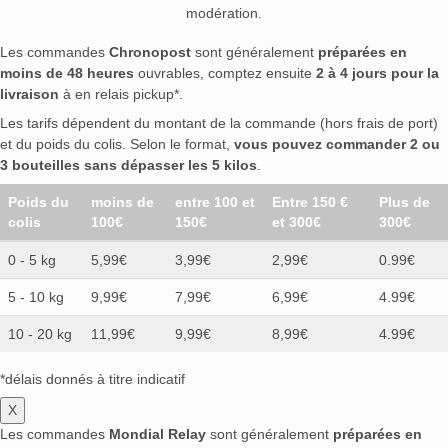
modération.
Les commandes
Chronopost
sont généralement
préparées en
moins de 48 heures
ouvrables, comptez ensuite
2 à 4 jours pour la
livraison
à en relais pickup*.
Les tarifs dépendent du montant de la commande (hors frais de port)
et du poids du colis. Selon le format,
vous pouvez commander 2 ou
3 bouteilles sans dépasser les 5 kilos
.
Poids du
moins de
entre 100 et
Entre 150 €
Plus de
colis
100€
150€
et 300€
300€
0 - 5 kg
5,99€
3,99€
2,99€
0.99€
5 - 10 kg
9,99€
7,99€
6,99€
4.99€
10 - 20 kg
11,99€
9,99€
8,99€
4.99€
*délais donnés à titre indicatif
X
Les commandes
Mondial Relay
sont généralement
préparées en