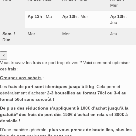
Mer
Ap 13h
: Ma
Ap 13h
: Mer
Ap 13h
:
Jeu
Sam. /
Mar
Mer
Jeu
Dim.
×
Vous trouvez les frais de port trop élevés ? Voici comment optimiser
ces frais :
Groupez vos achats
:
Les
frais de port sont identiques jusqu’à 5 kg
. Cela permet
généralement d’acheter
2-3 bouteilles au format 70cl ou 3-4 au
format 50cl sans surcoût !
De plus des réductions s’appliquent à 100€ d’achat jusqu’à la
gratuité* des frais de port dès 150€ d’achat en relais et 300€ à
domicile !
D’une manière générale,
plus vous prenez de bouteilles, plus les
frais de port par bouteille sont bas
.