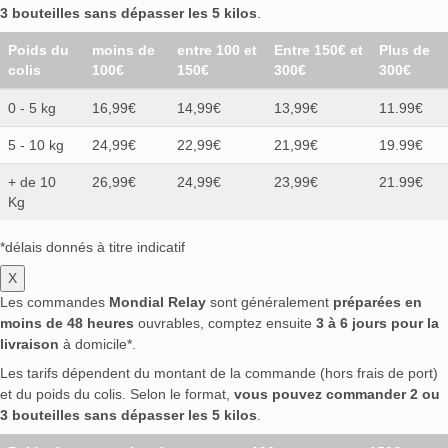
3 bouteilles sans dépasser les 5 kilos
.
Poids du
moins de
entre 100 et
Entre 150€ et
Plus de
colis
100€
150€
300€
300€
0 - 5 kg
16,99€
14,99€
13,99€
11.99€
5 - 10 kg
24,99€
22,99€
21,99€
19.99€
+ de 10
26,99€
24,99€
23,99€
21.99€
Kg
*délais donnés à titre indicatif
X
Les commandes
Mondial Relay
sont généralement
préparées en
moins de 48 heures
ouvrables, comptez ensuite
3 à 6 jours pour la
livraison
à domicile*.
Les tarifs dépendent du montant de la commande (hors frais de port)
et du poids du colis. Selon le format,
vous pouvez commander 2 ou
3 bouteilles sans dépasser les 5 kilos
.