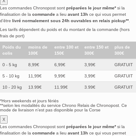
X
Les commandes Chronopost sont
préparées le jour même*
si la
finalisation de la
commande
a lieu
avant 13h
ce qui vous permet
d’être
livré normalement sous 24h ouvrables en relais pickup**
.
Les tarifs dépendent du poids et du montant de la commande (hors
frais de port)
Poids du
moins de
entre 100 et
entre 150 et
plus de
colis
100€
150€
300€
300€
0 - 5 kg
8,99€
6,99€
3,99€
GRATUIT
5 - 10 kg
11,99€
9,99€
3,99€
GRATUIT
10 - 20 kg
13.99€
11.99€
3.99€
GRATUIT
*Hors weekends et jours fériés
**selon les modalités du service Chrono Relais de Chronopost. Ce
mode de livraison n’est pas disponible pour la Corse
X
Les commandes Chronopost sont
préparées le jour même*
si la
finalisation de la
commande
a lieu
avant 13h
ce qui vous permet