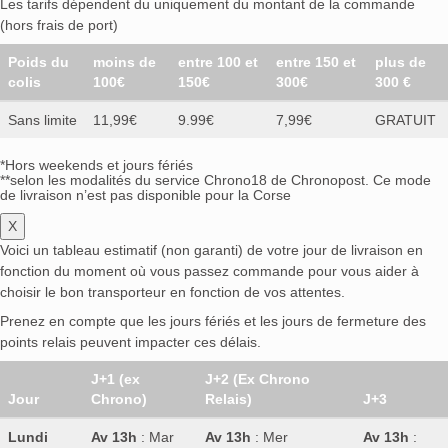
Les tarifs dépendent du uniquement du montant de la commande
(hors frais de port)
Poids du
moins de
entre 100 et
entre 150 et
plus de
colis
100€
150€
300€
300 €
Sans limite
11,99€
9.99€
7,99€
GRATUIT
*Hors weekends et jours fériés
**selon les modalités du service Chrono18 de Chronopost. Ce mode
de livraison n’est pas disponible pour la Corse
X
Voici un tableau estimatif (non garanti) de votre jour de livraison en
fonction du moment où vous passez commande pour vous aider à
choisir le bon transporteur en fonction de vos attentes.
Prenez en compte que les jours fériés et les jours de fermeture des
points relais peuvent impacter ces délais.
J+1 (ex
J+2 (Ex Chrono
Jour
Chrono)
Relais)
J+3
Lundi
Av 13h
: Mar
Av 13h
: Mer
Av 13h
: