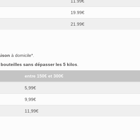
11.99€
19.99€
21.99€
aison
à domicile*.
outeilles sans dépasser les 5 kilos
.
entre 150€ et 300€
5,99€
9,99€
11,99€