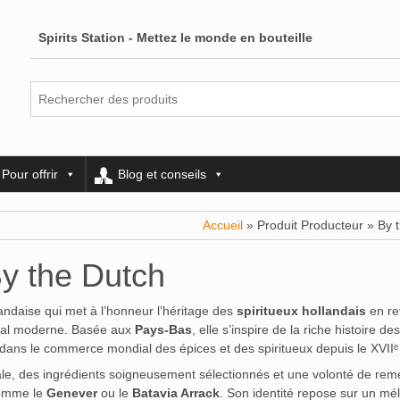
Spirits Station - Mettez le monde en bouteille
Pour offrir
Blog et conseils
Accueil
» Produit Producteur » By 
y the Dutch
ndaise qui met à l’honneur l’héritage des
spiritueux hollandais
en rev
sanal moderne. Basée aux
Pays-Bas
, elle s’inspire de la riche histoire des
dans le commerce mondial des épices et des spiritueux depuis le XVIIᵉ 
ale, des ingrédients soigneusement sélectionnés et une volonté de rem
comme le
Genever
ou le
Batavia Arrack
. Son identité repose sur un mé