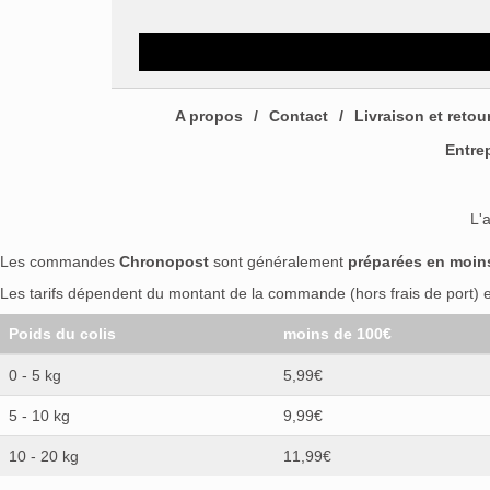
A propos
Contact
Livraison et retou
Entre
L'
Les commandes
Chronopost
sont généralement
préparées en moin
Les tarifs dépendent du montant de la commande (hors frais de port) et
Poids du colis
moins de 100€
0 - 5 kg
5,99€
5 - 10 kg
9,99€
10 - 20 kg
11,99€