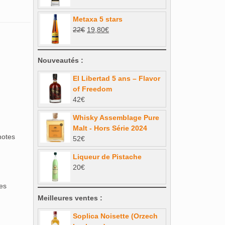
prix
prix
initial
actuel
Metaxa 5 stars
était :
est :
Le
Le
22
€
19,80
€
34€.
30,60€.
prix
prix
initial
actuel
Nouveautés :
était :
est :
22€.
19,80€.
El Libertad 5 ans – Flavor
of Freedom
42
€
Whisky Assemblage Pure
Malt - Hors Série 2024
notes
52
€
Liqueur de Pistache
20
€
mes
Meilleures ventes :
Soplica Noisette (Orzech