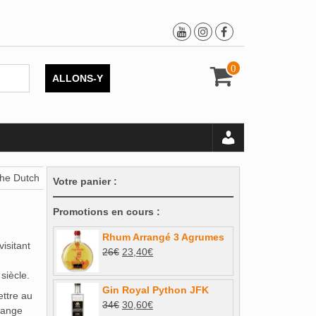
0
ALLONS-Y
the Dutch
Votre panier :
Promotions en cours :
Rhum Arrangé 3 Agrumes
isitant
Le
Le
26
€
23,40
€
prix
prix
siècle.
initial
actuel
Gin Royal Python JFK
ettre au
était :
est :
Le
Le
34
€
30,60
€
lange
26€.
23,40€.