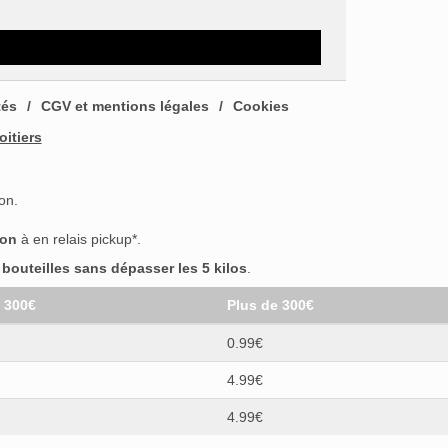
tés
CGV et mentions légales
Cookies
oitiers
on.
son
à en relais pickup*.
outeilles sans dépasser les 5 kilos
.
t 300€
Plus de 300€
0.99€
4.99€
4.99€