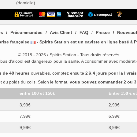
(domicile)
rs
Précommandes
Avis Client
FAQ
Presse
Nouveau
prise française
- Spirits Station est un
caviste en ligne basé à P
© 2018 - 2026 / Spirits Station - Tous droits réservés
abus d'alcool est dangereux pour la santé. A consommer avec modérati
s de 48 heures
ouvrables, comptez ensuite
2 à 4 jours pour la livrai
 du poids du colis. Selon le format,
vous pouvez commander 2 ou 3 b
entre 100 et 150€
Entre 150 € e
3,99€
2,99€
7,99€
6,99€
9,99€
8,99€