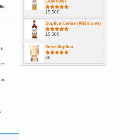
Laskowy)
le.
15,50
€
Note
4.98
sur 5
Soplica Cerise (Wiśniowa)
15,50
€
Note
5.00
sur 5
Verre Soplica
es
3
€
Note
5.00
sur 5
uge
ans
s