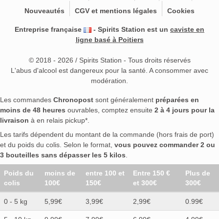
Nouveautés
CGV et mentions légales
Cookies
Entreprise française
- Spirits Station est un
caviste en
ligne basé à Poitiers
© 2018 - 2026 / Spirits Station - Tous droits réservés
L'abus d'alcool est dangereux pour la santé. A consommer avec
modération.
Les commandes
Chronopost
sont généralement
préparées en
moins de 48 heures
ouvrables, comptez ensuite
2 à 4 jours pour la
livraison
à en relais pickup*.
Les tarifs dépendent du montant de la commande (hors frais de port)
et du poids du colis. Selon le format,
vous pouvez commander 2 ou
3 bouteilles sans dépasser les 5 kilos
.
Poids du
moins de
entre 100 et
Entre 150 €
Plus de
colis
100€
150€
et 300€
300€
0 - 5 kg
5,99€
3,99€
2,99€
0.99€