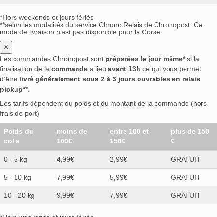
*Hors weekends et jours fériés
**selon les modalités du service Chrono Relais de Chronopost. Ce
mode de livraison n’est pas disponible pour la Corse
X
Les commandes Chronopost sont
préparées le jour même*
si la
finalisation de la
commande
a lieu
avant 13h
ce qui vous permet
d’être
livré généralement sous 2 à 3 jours ouvrables en relais
pickup**
.
Les tarifs dépendent du poids et du montant de la commande (hors
frais de port)
Poids du
moins de
entre 100 et
plus de 150
colis
100€
150€
€
0 - 5 kg
4,99€
2,99€
GRATUIT
5 - 10 kg
7,99€
5,99€
GRATUIT
10 - 20 kg
9,99€
7,99€
GRATUIT