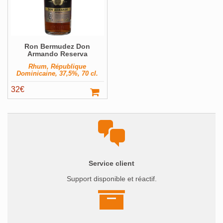
Magnums et +
Pays
Voir ▼
Ron Bermudez Don
Producteur
Voir ▼
Armando Reserva
Rhum, République
Volume
Voir ▼
Dominicaine, 37,5%, 70 cl.
Filter
32
€
Service client
Support disponible et réactif.