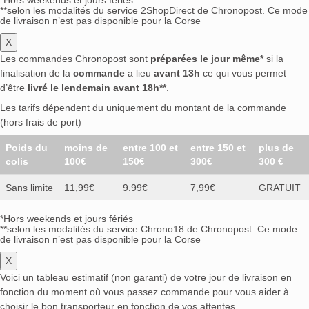
*Hors weekends et jours fériés
**selon les modalités du service 2ShopDirect de Chronopost. Ce mode
de livraison n’est pas disponible pour la Corse
X
Les commandes Chronopost sont
préparées le jour même*
si la
finalisation de la
commande
a lieu
avant 13h
ce qui vous permet
d’être
livré le lendemain avant 18h**
.
Les tarifs dépendent du uniquement du montant de la commande
(hors frais de port)
Poids du
moins de
entre 100 et
entre 150 et
plus de
colis
100€
150€
300€
300 €
Sans limite
11,99€
9.99€
7,99€
GRATUIT
*Hors weekends et jours fériés
**selon les modalités du service Chrono18 de Chronopost. Ce mode
de livraison n’est pas disponible pour la Corse
X
Voici un tableau estimatif (non garanti) de votre jour de livraison en
fonction du moment où vous passez commande pour vous aider à
choisir le bon transporteur en fonction de vos attentes.