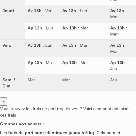
Jeudi
Av 13h
: Ven
Av 13h
: Lun
Av 13h
:
Mar
Ap 13h
: Lun
Ap 13h
: Mar
Ap 13h
:
Mer
Ven.
Av 13h
: Lun
Av 13h
: Mar
Av 13h
:
Mer
Ap 13h
: Ma
Ap 13h
: Mer
Ap 13h
:
Jeu
Sam. /
Mar
Mer
Jeu
Dim.
×
Vous trouvez les frais de port trop élevés ? Voici comment optimiser
ces frais :
Groupez vos achats
:
Les
frais de port sont identiques jusqu’à 5 kg
. Cela permet