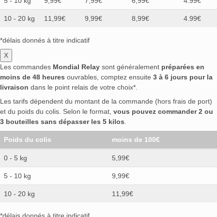
5 - 10 kg
9,99€
7,99€
6,99€
4.99€
10 - 20 kg
11,99€
9,99€
8,99€
4.99€
*délais donnés à titre indicatif
X
Les commandes
Mondial Relay
sont généralement
préparées en
moins de 48 heures
ouvrables, comptez ensuite
3 à 6 jours pour la
livraison
dans le point relais de votre choix*.
Les tarifs dépendent du montant de la commande (hors frais de port)
et du poids du colis. Selon le format,
vous pouvez commander 2 ou
3 bouteilles sans dépasser les 5 kilos
.
Poids du colis
moins de 100€
0 - 5 kg
5,99€
5 - 10 kg
9,99€
10 - 20 kg
11,99€
*délais donnés à titre indicatif