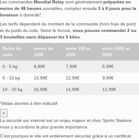
Les commandes
Mondial Relay
sont généralement
préparées en
moins de 48 heures
ouvrables, comptez ensuite
3 à 6 jours pour la
livraison
à domicile*.
Les tarifs dépendent du montant de la commande (hors frais de port)
et du poids du colis. Selon le format,
vous pouvez commander 2 ou
3 bouteilles sans dépasser les 5 kilos
.
Poids du
moins de
entre 100 et
entre 150€ et
colis
100€
150€
300€
0 - 5 kg
9,99€
7,99€
5,99€
5 - 10 kg
14,99€
12,99€
9,99€
10 - 20 kg
16,99€
14,99€
11,99€
*délais donnés à titre indicatif
×
La sécurité sur internet est un enjeu majeur et chez Spirits Stations
nous y accordons la plus grande importance.
C’est pourquoi le site est entièrement sécurisé grâce à un certificat