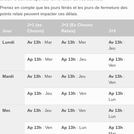
Prenez en compte que les jours fériés et les jours de fermeture des
points relais peuvent impacter ces délais.
J+1 (ex
J+2 (Ex Chrono
Jour
Chrono)
Relais)
J+3
Lundi
Av 13h
: Mar
Av 13h
: Mer
Av 13h
:
Jeu
Ap 13h
: Mer
Ap 13h
: Jeu
Ap 13h
:
Ven
Mardi
Av 13h
: Mer
Av 13h
: Jeu
Av 13h
:
Ven
Ap 13h
: Jeu
Ap 13h
: Ven
Ap 13h
:
Lun
Mer.
Av 13h
: Jeu
Av 13h
: Ven
Av 13h
:
Lun
Ap 13h
: Ven
Ap 13h
: Lun
Ap 13h
:
Mar