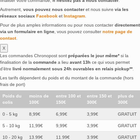
finaliser votre commande,
n’hésitez pas à nous contacter
.
Autrement,
vous pouvez nous contacter
et nous suivre
via les
réseaux sociaux
Facebook
et
Instagram
.
Pour de plus amples informations ou pour nous contacter
directement
via un formulaire en ligne
, vous pouvez consulter
notre page de
contact
.
X
Les commandes Chronopost sont
préparées le jour même*
si la
finalisation de la
commande
a lieu
avant 13h
ce qui vous permet
d’être
livré normalement sous 24h ouvrables en relais pickup**
.
Les tarifs dépendent du poids et du montant de la commande (hors
frais de port)
Poids du
moins de
entre 100 et
entre 150 et
plus de
colis
100€
150€
300€
300€
0 - 5 kg
8,99€
6,99€
3,99€
GRATUIT
5 - 10 kg
11,99€
9,99€
3,99€
GRATUIT
10 - 20 kg
13.99€
11.99€
3.99€
GRATUIT