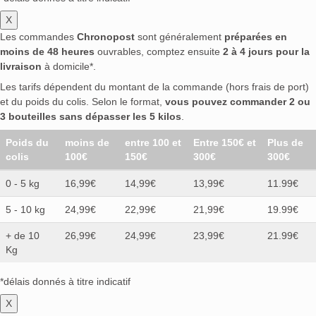
X
Les commandes
Chronopost
sont généralement
préparées en
moins de 48 heures
ouvrables, comptez ensuite
2 à 4 jours pour la
livraison
à domicile*.
Les tarifs dépendent du montant de la commande (hors frais de port)
et du poids du colis. Selon le format,
vous pouvez commander 2 ou
3 bouteilles sans dépasser les 5 kilos
.
Poids du
moins de
entre 100 et
Entre 150€ et
Plus de
colis
100€
150€
300€
300€
0 - 5 kg
16,99€
14,99€
13,99€
11.99€
5 - 10 kg
24,99€
22,99€
21,99€
19.99€
+ de 10
26,99€
24,99€
23,99€
21.99€
Kg
*délais donnés à titre indicatif
X