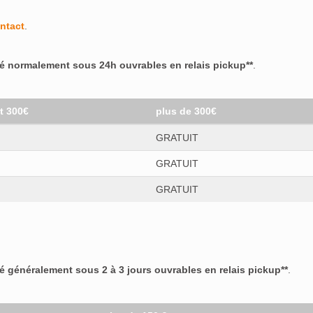
ntact
.
er
(0)
-Gin
(0)
ré normalement sous 24h ouvrables en relais pickup**
.
et 300€
plus de 300€
0)
GRATUIT
apa
(0)
GRATUIT
GRATUIT
)
a
(0)
in
(0)
ré généralement sous 2 à 3 jours ouvrables en relais pickup**
.
e Vie
(0)
(0)