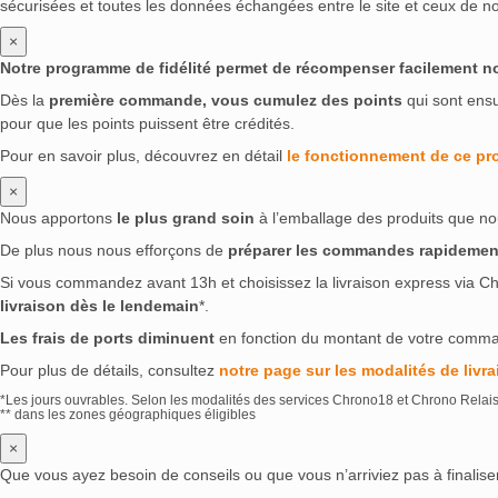
sécurisées et toutes les données échangées entre le site et ceux de no
Ron Johan
(0)
Ron Prohibido
(0)
Ron 
×
Royal Lochnagar
(0)
Rtvelisi
(0)
Rumbu
Notre programme de fidélité permet de récompenser facilement nos 
Ryoma
(0)
S. Maria Al Monte
(0)
Sadler
Dès la
première commande, vous cumulez des points
qui sont ens
Santero
(0)
Scapegrace
(0)
Schilkin
(0)
pour que les points puissent être crédités.
Shahnazaryan
(0)
Shinobu
(0)
Shinsei
Pour en savoir plus, découvrez en détail
le fonctionnement de ce p
Silver Seal
(0)
Six Isles
(0)
Skid Row
(0
×
Smuggler's Treasure
(0)
Soberano
(0)
Nous apportons
le plus grand soin
à l’emballage des produits que no
Starward
(0)
Stauning
(0)
Steinhauser
De plus nous nous efforçons de
préparer les commandes rapidemen
Taïga
(0)
Talisker
(0)
Tatspirtprom
(0)
Si vous commandez avant 13h et choisissez la livraison express via Ch
Teremana
(0)
That Boutique-y
(0)
The 
livraison dès le lendemain
*.
The Deacon
(0)
The Demon's Share
(0)
Les frais de ports diminuent
en fonction du montant de votre comm
The Illusonist
(0)
The Irishman
(0)
The
Pour plus de détails, consultez
The Rum Factory
notre page sur les modalités de livra
(0)
The Sexton
(0)
Th
The Whistler
(0)
The Wild Geese
(0)
Th
*Les jours ouvrables. Selon les modalités des services Chrono18 et Chrono Relai
** dans les zones géographiques éligibles
Tomatin
(0)
Tomintoul
(0)
Too Tasty
(0
×
Tres Hombres
(0)
Tres Sombreros
(0)
T
Que vous ayez besoin de conseils ou que vous n’arriviez pas à finali
Tundra
(0)
U'Luvka
(0)
Ukiyo
(0)
Ung