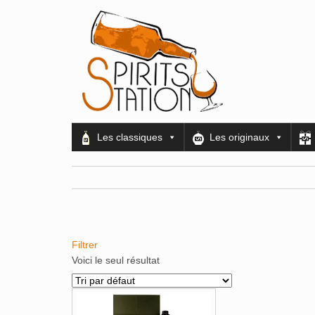
Les classiques
Les originaux
Filtrer
Alcools Bio
(0)
Voici le seul résultat
Bouteilles originales
(1)
Calendrier de l'avent
(0)
Coffrets Cadeau
(0)