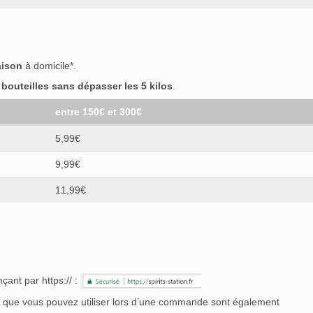
i
(0)
(0)
aison
à domicile*.
(0)
outeilles sans dépasser les 5 kilos
.
47
(0)
entre 150€ et 300€
Neft
(0)
5,99€
n
(0)
iise
(0)
9,99€
 Pilar
(0)
11,99€
at
(0)
(0)
çant par https:// :
buelo
(0)
nt que vous pouvez utiliser lors d’une commande sont également
0)