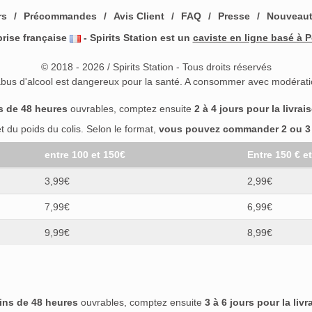
0)
Casa Noble
(0)
Casali
(0)
Casamigos
(0)
Caselli
(0)
rs
Précommandes
Avis Client
FAQ
Presse
Nouveau
)
Celtic Honey
(0)
Chabasse
(0)
Chalong Bay
(0)
Chartreu
prise française
- Spirits Station est un
caviste en ligne basé à P
(0)
Choya
(0)
Christian Drouin
(0)
Ciemme
(0)
Cihuatán
(0)
ément
(0)
Clés des Ducs
(0)
Clonakilty
(0)
Clynelish
(0)
Com
© 2018 - 2026 / Spirits Station - Tous droits réservés
abus d'alcool est dangereux pour la santé. A consommer avec modérati
Connemara
(0)
Control
(0)
Copper Dog
(0)
Copperhead
(0)
0)
Cotswold
(0)
Craigellachie
(0)
Crow's Nest
(0)
Crown Ro
s de 48 heures
ouvrables, comptez ensuite
2 à 4 jours pour la livrai
Dalwhinnie
(0)
Darkness
(0)
Dauphin
(0)
De Loyac
(0)
Dean
 du poids du colis. Selon le format,
vous pouvez commander 2 ou 3 b
e
(0)
Delord
(0)
Deluxe Distillery
(0)
Depaz
(0)
Dewar's
(0)
tillerie de l'Île de Ré
(0)
Dolcetto
(0)
Domenis 1898
(0)
entre 100 et 150€
Entre 150 € e
(0)
Don Fulano
(0)
Don Julio
(0)
Don Pancho
(0)
Doorly's
(
3,99€
2,99€
s Laing
(0)
Drambuie
(0)
DrinksForPeace
(0)
Duval
(0)
7,99€
6,99€
Edinburgh Gin
(0)
Edradour
(0)
El Dorado
(0)
El Mayor
(0)
aig
(0)
Emperor
(0)
English Harbour
(0)
Eristoff
(0)
Etsu
(0)
9,99€
8,99€
rena
(0)
Famille Vallet
(0)
Fercullen
(0)
Fernet Branca
(0)
nlaggan
(0)
Finsbury
(0)
Fishing
(0)
Five Lakes
(0)
Flame
(0
our Pillars
(0)
Foursquare
(0)
Franzi
(0)
FRC
(0)
Fuji Got
Gänserndorfer Kulinarium
(0)
Gekkeikan Sake
(0)
ins de 48 heures
ouvrables, comptez ensuite
3 à 6 jours pour la livr