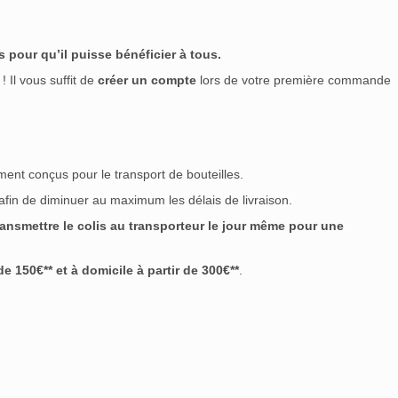
 pour qu’il puisse bénéficier à tous.
! Il vous suffit de
créer un compte
lors de votre première commande
tage
(0)
ment conçus pour le transport de bouteilles.
ius
(0)
 afin de diminuer au maximum les délais de livraison.
3
(0)
nsmettre le colis au transporteur le jour même pour une
e
(0)
 150€** et à domicile à partir de 300€**
.
ny
(0)
kinoka
(0)
rdine
(0)