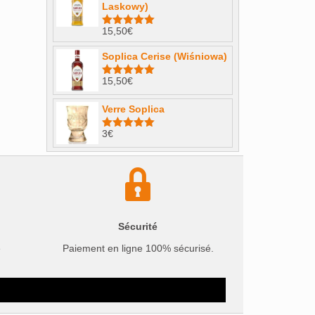
Laskowy)
15,50
€
Note
4.98
sur 5
(0)
Soplica Cerise (Wiśniowa)
15,50
€
Note
5.00
sur 5
rran
(0)
Verre Soplica
1862
(0)
3
€
Note
5.00
ol
(0)
sur 5
telers
(0)
d
(0)
k Tot
(0)
Sécurité
e
Paiement en ligne 100% sécurisé.
mbu
(0)
er
(0)
naltio
(0)