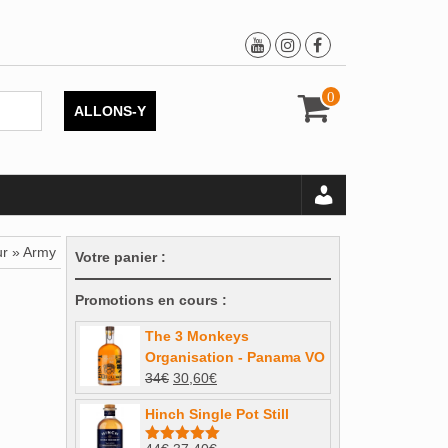
0
ALLONS-Y
ur » Army
Votre panier :
Promotions en cours :
The 3 Monkeys
Organisation - Panama VO
Le
Le
34
€
30,60
€
prix
prix
Hinch Single Pot Still
initial
actuel
était :
est :