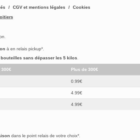
tés
CGV et mentions légales
Cookies
se
(0)
oitiers
bier
(0)
on.
yal
(0)
son
à en relais pickup*.
ston
(0)
outeilles sans dépasser les 5 kilos
.
t 300€
Plus de 300€
0)
0.99€
4.99€
4.99€
)
emba
(0)
aison
dans le point relais de votre choix*.