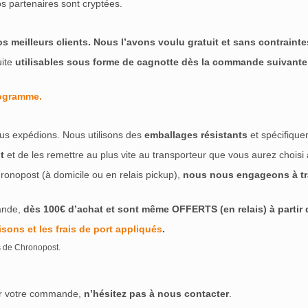
s partenaires sont cryptées.
Santiago de Cuba
(0)
Roner
(0)
Rooster Rojo
(0)
Rothaus
(0)
llion
(0)
RumChata
(0)
Rumquila
(0)
Russian Standard
(0)
meilleurs clients. Nous l’avons voulu gratuit et sans contraintes
's
(0)
Salitos
(0)
Samaroli
(0)
Saneha
(0)
Santa Teresa
(0)
uite
utilisables sous forme de cagnotte dès la commande suivante
Schladerer
(0)
Schönbrunn Vienna
(0)
Sea Shepherd
(0)
(0)
Sibona
(0)
Siegfried Herzog
(0)
Sierra
(0)
Signatory Vin
rogramme.
)
Slipknot
(0)
Slyrs
(0)
Smith & Cross
(0)
Smokehead
(0)
Sombrero
(0)
Speyburn
(0)
Spitz
(0)
Spytail
(0)
St. Kilian
(0)
us expédions. Nous utilisons des
emballages résistants
et spécifique
(0)
Stolichnaya
(0)
StopKa
(0)
Stroh
(0)
Suntory
(0)
Sylv
t
et de les remettre au plus vite au transporteur que vous aurez choisi
Teacher's
(0)
Teeda
(0)
Teeling
(0)
Tenjaku
(0)
Tequila 12
ronopost (à domicile ou en relais pickup),
nous nous engageons à tra
Antiquary
(0)
The Ardmore
(0)
The Botanist
(0)
The Claymor
The GlenAllachie
(0)
The Glenlivet
(0)
The Glenturret
(0)
ande,
dès 100€ d’achat et sont même OFFERTS (en relais) à partir de
 King of Soho
(0)
The London N°1 Gin
(0)
The Pimm's Compa
isons et les frais de port appliqués
e Singleton
(0)
The Standard 1894
.
(0)
The Tyrconnell
(0)
in Lizzy
(0)
Three Sixty
(0)
Tobermory
(0)
Togouchi
(0)
To
s de Chronopost.
)
Topanito
(0)
Torabhaig
(0)
Transcontinental Rum Lines
(0)
sarskaya
(0)
Tsarskaya Charka
(0)
Tullamore Dew
(0)
Tulliba
ser votre commande,
n’hésitez pas à nous contacter
.
ava
(0)
Unhiq
(0)
Vecchia Romagna
(0)
Velho Barreiro
(0)