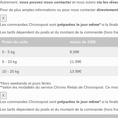
Autrement,
vous pouvez nous contacter
et nous suivre
via les rés
Villa Rica
(0)
Vincent Van Gogh
(0)
Vö
Pour de plus amples informations ou pour nous contacter
directement
Westland
(0)
Whitley Neil
(0)
Whobert
Wilhelm
(0)
Willem Barentsz
(0)
Willett
X
Les commandes Chronopost sont
Xaoma
(0)
préparées le jour même*
Xenia
(0)
Xiaman
(0)
si la final
Xibal
Zacapa
(0)
Zirm
(0)
Zubrowka
(0)
Zw
Les tarifs dépendent du poids et du montant de la commande (hors frai
Barbès Spirits
(0)
Barza Alba
(0)
Beirã
Poids du colis
moins de 100€
Botran
(0)
Buffalo Trace
(0)
Bulldog
(0
0 - 5 kg
CBH
(0)
Centenario
8,99€
(0)
Coloma
(0)
C
Delaitre
(0)
Diplomático
(0)
Distillerie
5 - 10 kg
11,99€
Duncan Taylor
(0)
El Libertad
(0)
Endl
10 - 20 kg
13.99€
Frangelico
(0)
Friesengeist
(0)
Fuckof
Gravity Drinks
(0)
Habitation Saint-Etie
*Hors weekends et jours fériés
J-P Guillot
(0)
Jan Becher
(0)
KAH Teq
**selon les modalités du service Chrono Relais de Chronopost. Ce mode
King Spirit
(0)
Kookla
(0)
Koskenkorv
X
Leblon
(0)
Legendario
(0)
Macallan
(0)
Les commandes Chronopost sont
préparées le jour même*
si la final
Matusalem
(0)
Maurice
(0)
MAVA Spirit
Les tarifs dépendent du poids et du montant de la commande (hors frai
Ólafsson
(0)
Old Overholt
(0)
Old Pas