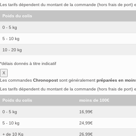
Gérard Depardieu
(0)
Gin Lane 1751
(0)
Les tarifs dépendent du montant de la commande (hors frais de port) et
Glen Moray
(0)
Glen Scotia
(0)
Glen Tu
Poids du colis
Glendullan
(0)
Glenfarclas
(0)
Glenfid
Gold 999.9
(0)
Gold of Mauritius
(0)
Gö
0 - 5 kg
Goslings
(0)
Grace O' Malley
(0)
Grand
5 - 10 kg
Green Tree
(0)
Grey Goose
(0)
Grüne 
HammerFall
(0)
Havana Club
(0)
Hawa
10 - 20 kg
Hendrick's
(0)
Henrich
(0)
Herradura
(0
*délais donnés à titre indicatif
Hinch
(0)
Hine
(0)
Hinotori
(0)
Hlibny
X
House of Hazelwood
(0)
Hpnotiq
(0)
H
Les commandes
Chronopost
sont généralement
préparées en moin
Isle of Raasay
(0)
J.J Whitley
(0)
J.M
(0
Les tarifs dépendent du montant de la commande (hors frais de port) et
Jameson
(0)
Jefferson's
(0)
Jewel Lin
José Cuervo
(0)
Jura
(0)
Kalani
(0)
K
Poids du colis
moins de 100€
Ketel One
(0)
Khortytsa
(0)
Kill Devil
(0
0 - 5 kg
16,99€
Knappogue Castle
(0)
Knob Creek
(0)
Kreuzritter
(0)
L'Acrobate
(0)
L'arrangé
5 - 10 kg
24,99€
La Factoría Libre Del Ron
(0)
La Fée NV
+ de 10 Kg
26,99€