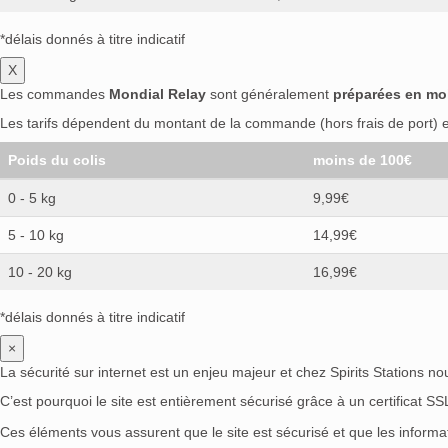
Langley's
(0)
Laphroaig
(0)
Larios
(0)
Licor 43
(0)
Lind & Lime
(0)
Liviko
(0)
*délais donnés à titre indicatif
Luis Felipe
(0)
M&H
(0)
Macorix
(0)
M
X
Mamont
(0)
Mane
(0)
Mangaroca
(0)
Les commandes
Mondial Relay
sont généralement
préparées en mo
Matsui
(0)
Mayfair
(0)
McAfee's
(0)
M
Les tarifs dépendent du montant de la commande (hors frais de port) et
Mitchell & Son
(0)
Mocambo
(0)
Molina
Monsieur Fernand
(0)
Montenegro
(0)
Poids du colis
moins de 100€
Mountain Spirits
(0)
Mr. Jekyll
(0)
Murr
0 - 5 kg
9,99€
Nemiroff
(0)
New Grove
(0)
No. 209
(0)
5 - 10 kg
Ocumare
(0)
Old English
14,99€
(0)
Old Monk
Oliver & Oliver
(0)
One Key
(0)
Opihr
(0
10 - 20 kg
16,99€
Papalin
(0)
Parliament
(0)
Paul John
(0
Philadelphia Distilling
(0)
Phraya
(0)
P
*délais donnés à titre indicatif
Pisang Ambon
(0)
Pitú
(0)
Plomari
(0)
×
Próspero
(0)
Puchheimer
(0)
Puerto de
La sécurité sur internet est un enjeu majeur et chez Spirits Stations n
R. Jelínek
(0)
Ramazzotti
(0)
Rammste
C’est pourquoi le site est entièrement sécurisé grâce à un certificat S
Remyx
(0)
Résidence
(0)
Reyka
(0)
R
Ces éléments vous assurent que le site est sécurisé et que les inform
Ron Alde
(0)
Ron Baoruco
(0)
Ron Bar