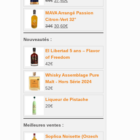
Le
Le
44
€
37,40
€
Note
5.00
34€.
30,60€.
sur 5
prix
prix
MAVA Arrangé Passion
initial
actuel
Citron-Vert 32°
était :
est :
Le
Le
34
€
30,60
€
44€.
37,40€.
prix
prix
l
(0)
initial
actuel
Nouveautés :
tie
(0)
était :
est :
El Libertad 5 ans – Flavor
34€.
30,60€.
of Freedom
(0)
42
€
nésie
(0)
Whisky Assemblage Pure
Malt - Hors Série 2024
52
€
-Bas
(0)
Liqueur de Pistache
20
€
lles
(0)
de
(0)
Meilleures ventes :
Soplica Noisette (Orzech