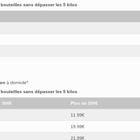
outeilles sans dépasser les 5 kilos
.
don's
(0)
os
(0)
 Villa
(0)
nature
(0)
son
à domicile*.
er
(0)
outeilles sans dépasser les 5 kilos
0)
.
ei
(0)
t 300€
Plus de 300€
11.99€
ty
(0)
da
(0)
19.99€
21.99€