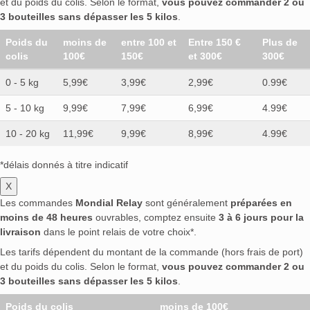
et du poids du colis. Selon le format,
vous pouvez commander 2 ou
3 bouteilles sans dépasser les 5 kilos
.
Poids du
moins de
entre 100 et
Entre 150 €
Plus de
colis
100€
150€
et 300€
300€
0 - 5 kg
5,99€
3,99€
2,99€
0.99€
5 - 10 kg
9,99€
7,99€
6,99€
4.99€
10 - 20 kg
11,99€
9,99€
8,99€
4.99€
*délais donnés à titre indicatif
X
Les commandes
Mondial Relay
sont généralement
préparées en
moins de 48 heures
ouvrables, comptez ensuite
3 à 6 jours pour la
livraison
dans le point relais de votre choix*.
Les tarifs dépendent du montant de la commande (hors frais de port)
et du poids du colis. Selon le format,
vous pouvez commander 2 ou
3 bouteilles sans dépasser les 5 kilos
.
Poids du colis
moins de 100€