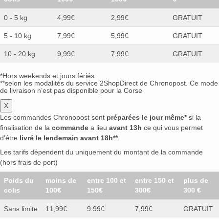
0 - 5 kg
4,99€
2,99€
GRATUIT
5 - 10 kg
7,99€
5,99€
GRATUIT
10 - 20 kg
9,99€
7,99€
GRATUIT
*Hors weekends et jours fériés
**selon les modalités du service 2ShopDirect de Chronopost. Ce mode
de livraison n’est pas disponible pour la Corse
X
Les commandes Chronopost sont
préparées le jour même*
si la
finalisation de la
commande
a lieu
avant 13h
ce qui vous permet
d’être
livré le lendemain avant 18h**
.
Les tarifs dépendent du uniquement du montant de la commande
(hors frais de port)
Poids du
moins de
entre 100 et
entre 150 et
plus de
colis
100€
150€
300€
300 €
Sans limite
11,99€
9.99€
7,99€
GRATUIT