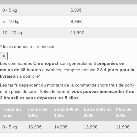
0 - 5 kg
5,99€
5 - 10 kg
9,99€
10 - 20 kg
11,99€
*délais donnés à titre indicatif
X
Les commandes
Chronopost
sont généralement
préparées en
moins de 48 heures
ouvrables, comptez ensuite
2 à 4 jours pour la
livraison
à domicile*.
Les tarifs dépendent du montant de la commande (hors frais de port)
et du poids du colis. Selon le format,
vous pouvez commander 2 ou
3 bouteilles sans dépasser les 5 kilos
.
Poids du
moins de
entre 100 et
Entre 150€ et
Plus de
colis
100€
150€
300€
300€
0 - 5 kg
16,99€
14,99€
13,99€
11.99€