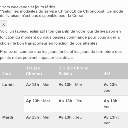
*Hors weekends et jours fériés
**selon les modalités du service Chrono18 de Chronopost. Ce mode
de livraison n’est pas disponible pour la Corse
X
Voici un tableau estimatif (non garanti) de votre jour de livraison en
fonction du moment où vous passez commande pour vous aider à
choisir le bon transporteur en fonction de vos attentes.
Prenez en compte que les jours fériés et les jours de fermeture des
points relais peuvent impacter ces délais.
J+1 (ex
J+2 (Ex Chrono
Jour
Chrono)
Relais)
J+3
Lundi
Av 13h
: Mar
Av 13h
: Mer
Av 13h
:
Jeu
Ap 13h
: Mer
Ap 13h
: Jeu
Ap 13h
:
Ven
Mardi
Av 13h
: Mer
Av 13h
: Jeu
Av 13h
:
Ven