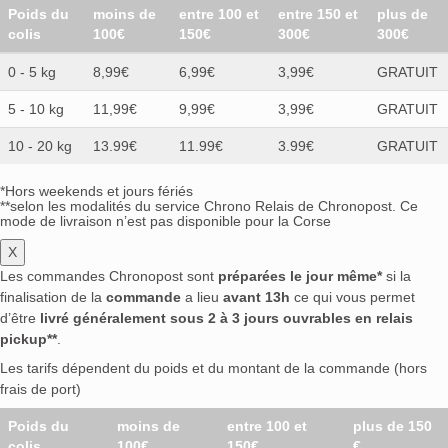
Poids du
moins de
entre 100 et
entre 150 et
plus de
colis
100€
150€
300€
300€
0 - 5 kg
8,99€
6,99€
3,99€
GRATUIT
5 - 10 kg
11,99€
9,99€
3,99€
GRATUIT
10 - 20 kg
13.99€
11.99€
3.99€
GRATUIT
*Hors weekends et jours fériés
**selon les modalités du service Chrono Relais de Chronopost. Ce
mode de livraison n’est pas disponible pour la Corse
X
Les commandes Chronopost sont
préparées le jour même*
si la
finalisation de la
commande
a lieu
avant 13h
ce qui vous permet
d’être
livré généralement sous 2 à 3 jours ouvrables en relais
pickup**
.
Les tarifs dépendent du poids et du montant de la commande (hors
frais de port)
Poids du
moins de
entre 100 et
plus de 150
colis
100€
150€
€