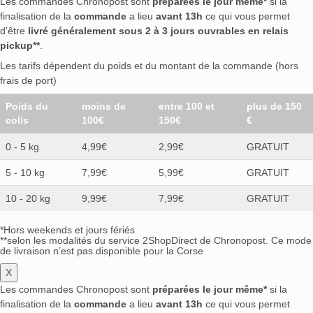
Les commandes Chronopost sont
préparées le jour même*
si la
finalisation de la
commande
a lieu
avant 13h
ce qui vous permet
d’être
livré généralement sous 2 à 3 jours ouvrables en relais
pickup**
.
Les tarifs dépendent du poids et du montant de la commande (hors
frais de port)
Poids du
moins de
entre 100 et
plus de 150
colis
100€
150€
€
0 - 5 kg
4,99€
2,99€
GRATUIT
5 - 10 kg
7,99€
5,99€
GRATUIT
10 - 20 kg
9,99€
7,99€
GRATUIT
*Hors weekends et jours fériés
**selon les modalités du service 2ShopDirect de Chronopost. Ce mode
de livraison n’est pas disponible pour la Corse
X
Les commandes Chronopost sont
préparées le jour même*
si la
finalisation de la
commande
a lieu
avant 13h
ce qui vous permet