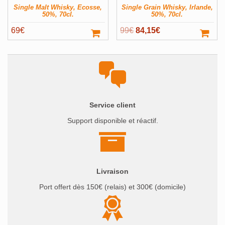
Single Malt Whisky, Ecosse,
Single Grain Whisky, Irlande,
50%, 70cl.
50%, 70cl.
Le
Le
69
€
99
€
84,15
€
prix
prix
initial
actuel
était :
est :
99€.
84,15€.
Service client
Support disponible et réactif.
Livraison
Port offert dès 150€ (relais) et 300€ (domicile)