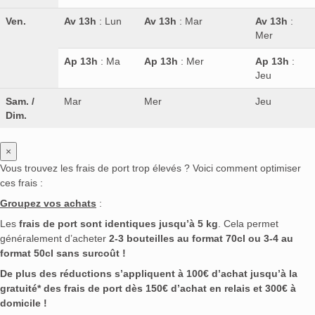
Ven.
Av 13h
: Lun
Av 13h
: Mar
Av 13h
:
Mer
Ap 13h
: Ma
Ap 13h
: Mer
Ap 13h
:
Jeu
Sam. /
Mar
Mer
Jeu
Dim.
×
Vous trouvez les frais de port trop élevés ? Voici comment optimiser
ces frais :
Groupez vos achats
:
Les
frais de port sont identiques jusqu’à 5 kg
. Cela permet
généralement d’acheter
2-3 bouteilles au format 70cl ou 3-4 au
format 50cl sans surcoût !
De plus des réductions s’appliquent à 100€ d’achat jusqu’à la
gratuité* des frais de port dès 150€ d’achat en relais et 300€ à
domicile !