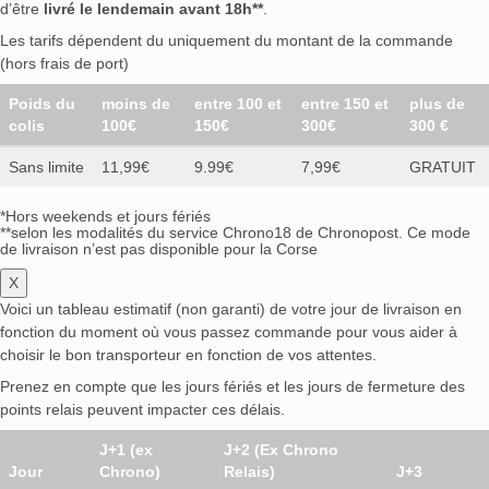
d’être
livré le lendemain avant 18h**
.
Les tarifs dépendent du uniquement du montant de la commande
(hors frais de port)
Poids du
moins de
entre 100 et
entre 150 et
plus de
colis
100€
150€
300€
300 €
Sans limite
11,99€
9.99€
7,99€
GRATUIT
*Hors weekends et jours fériés
**selon les modalités du service Chrono18 de Chronopost. Ce mode
de livraison n’est pas disponible pour la Corse
X
Voici un tableau estimatif (non garanti) de votre jour de livraison en
fonction du moment où vous passez commande pour vous aider à
choisir le bon transporteur en fonction de vos attentes.
Prenez en compte que les jours fériés et les jours de fermeture des
points relais peuvent impacter ces délais.
J+1 (ex
J+2 (Ex Chrono
Jour
Chrono)
Relais)
J+3