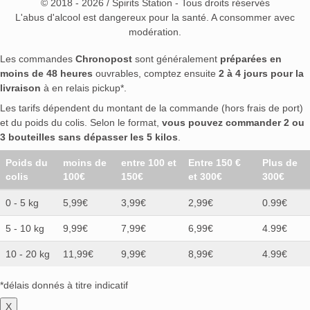
© 2018 - 2026 / Spirits Station - Tous droits réservés
L'abus d'alcool est dangereux pour la santé. A consommer avec
modération.
Les commandes
Chronopost
sont généralement
préparées en
moins de 48 heures
ouvrables, comptez ensuite
2 à 4 jours pour la
livraison
à en relais pickup*.
Les tarifs dépendent du montant de la commande (hors frais de port)
et du poids du colis. Selon le format,
vous pouvez commander 2 ou
3 bouteilles sans dépasser les 5 kilos
.
Poids du
moins de
entre 100 et
Entre 150 €
Plus de
colis
100€
150€
et 300€
300€
0 - 5 kg
5,99€
3,99€
2,99€
0.99€
5 - 10 kg
9,99€
7,99€
6,99€
4.99€
10 - 20 kg
11,99€
9,99€
8,99€
4.99€
*délais donnés à titre indicatif
X