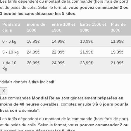
Les tarifs dépendent du montant de la commande (hors frais de port)
et du poids du colis. Selon le format,
vous pouvez commander 2 ou
3 bouteilles sans dépasser les 5 kilos
.
Poids du
moins de
entre 100 et
Entre 150€ et
Plus de
colis
100€
150€
300€
300€
0 - 5 kg
16,99€
14,99€
13,99€
11.99€
5 - 10 kg
24,99€
22,99€
21,99€
19.99€
+ de 10
26,99€
24,99€
23,99€
21.99€
Kg
*délais donnés à titre indicatif
X
Les commandes
Mondial Relay
sont généralement
préparées en
moins de 48 heures
ouvrables, comptez ensuite
3 à 6 jours pour la
livraison
à domicile*.
Les tarifs dépendent du montant de la commande (hors frais de port)
et du poids du colis. Selon le format,
vous pouvez commander 2 ou