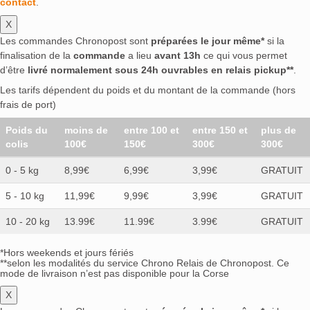
contact
.
X
Les commandes Chronopost sont
préparées le jour même*
si la
finalisation de la
commande
a lieu
avant 13h
ce qui vous permet
d’être
livré normalement sous 24h ouvrables en relais pickup**
.
Les tarifs dépendent du poids et du montant de la commande (hors
frais de port)
Poids du
moins de
entre 100 et
entre 150 et
plus de
colis
100€
150€
300€
300€
0 - 5 kg
8,99€
6,99€
3,99€
GRATUIT
5 - 10 kg
11,99€
9,99€
3,99€
GRATUIT
10 - 20 kg
13.99€
11.99€
3.99€
GRATUIT
*Hors weekends et jours fériés
**selon les modalités du service Chrono Relais de Chronopost. Ce
mode de livraison n’est pas disponible pour la Corse
X