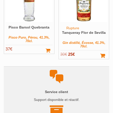
Pisco Barsol Quebranta
Rupture
Tanqueray Flor de Sevilla
Pisco Puro, Pérou, 41.3%,
70cl.
Gin distillé, Écosse, 41.3%,
70cl.
37
€
Le
Le
30
€
25
€
prix
prix
initial
actuel
était :
est :
30€.
25€.
Service client
Support disponible et réactif.