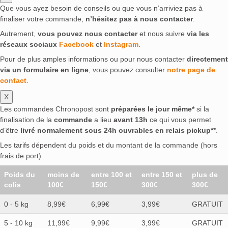
Que vous ayez besoin de conseils ou que vous n’arriviez pas à
finaliser votre commande,
n’hésitez pas à nous contacter
.
Autrement,
vous pouvez nous contacter
et nous suivre
via les
réseaux sociaux
Facebook
et
Instagram
.
Pour de plus amples informations ou pour nous contacter
directement
via un formulaire en ligne
, vous pouvez consulter
notre page de
contact
.
X
Les commandes Chronopost sont
préparées le jour même*
si la
finalisation de la
commande
a lieu
avant 13h
ce qui vous permet
d’être
livré normalement sous 24h ouvrables en relais pickup**
.
Les tarifs dépendent du poids et du montant de la commande (hors
frais de port)
Poids du
moins de
entre 100 et
entre 150 et
plus de
colis
100€
150€
300€
300€
0 - 5 kg
8,99€
6,99€
3,99€
GRATUIT
5 - 10 kg
11,99€
9,99€
3,99€
GRATUIT