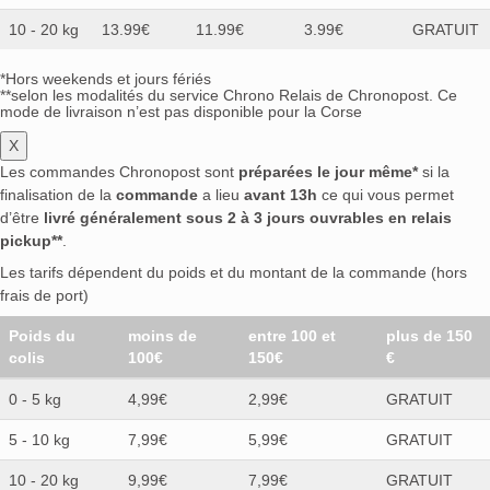
10 - 20 kg
13.99€
11.99€
3.99€
GRATUIT
*Hors weekends et jours fériés
**selon les modalités du service Chrono Relais de Chronopost. Ce
mode de livraison n’est pas disponible pour la Corse
X
Les commandes Chronopost sont
préparées le jour même*
si la
finalisation de la
commande
a lieu
avant 13h
ce qui vous permet
d’être
livré généralement sous 2 à 3 jours ouvrables en relais
pickup**
.
Les tarifs dépendent du poids et du montant de la commande (hors
frais de port)
Poids du
moins de
entre 100 et
plus de 150
colis
100€
150€
€
0 - 5 kg
4,99€
2,99€
GRATUIT
5 - 10 kg
7,99€
5,99€
GRATUIT
10 - 20 kg
9,99€
7,99€
GRATUIT