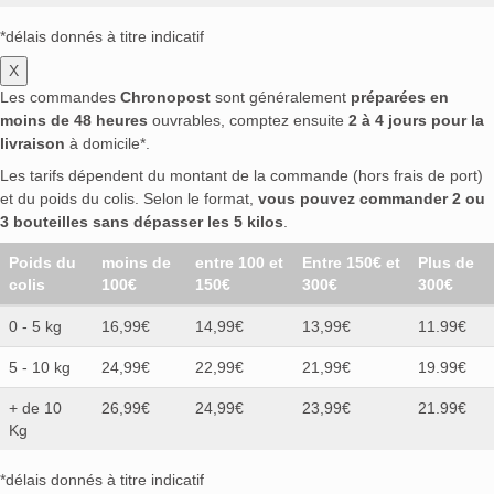
*délais donnés à titre indicatif
X
Les commandes
Chronopost
sont généralement
préparées en
moins de 48 heures
ouvrables, comptez ensuite
2 à 4 jours pour la
livraison
à domicile*.
Les tarifs dépendent du montant de la commande (hors frais de port)
et du poids du colis. Selon le format,
vous pouvez commander 2 ou
3 bouteilles sans dépasser les 5 kilos
.
Poids du
moins de
entre 100 et
Entre 150€ et
Plus de
colis
100€
150€
300€
300€
0 - 5 kg
16,99€
14,99€
13,99€
11.99€
5 - 10 kg
24,99€
22,99€
21,99€
19.99€
+ de 10
26,99€
24,99€
23,99€
21.99€
Kg
*délais donnés à titre indicatif