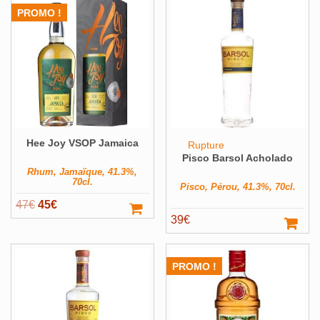
Alcools Bio
PROMO !
Bouteilles originales
Calendrier de l'avent
Coffrets Cadeau
Magnums et +
Hee Joy VSOP Jamaica
Pays
Voir ▼
Rupture
Pisco Barsol Acholado
Producteur
Voir ▼
Rhum, Jamaïque, 41.3%,
70cl.
Pisco, Pérou, 41.3%, 70cl.
Volume
Voir ▼
Le
Le
47
€
45
€
Filter
39
€
prix
prix
initial
actuel
était :
est :
PROMO !
47€.
45€.