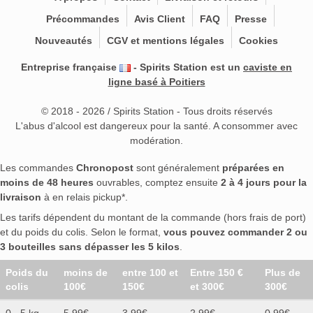
Précommandes
Avis Client
FAQ
Presse
Nouveautés
CGV et mentions légales
Cookies
Entreprise française
- Spirits Station est un
caviste en
ligne basé à Poitiers
© 2018 - 2026 / Spirits Station - Tous droits réservés
L'abus d'alcool est dangereux pour la santé. A consommer avec
modération.
Les commandes
Chronopost
sont généralement
préparées en
moins de 48 heures
ouvrables, comptez ensuite
2 à 4 jours pour la
livraison
à en relais pickup*.
Les tarifs dépendent du montant de la commande (hors frais de port)
et du poids du colis. Selon le format,
vous pouvez commander 2 ou
3 bouteilles sans dépasser les 5 kilos
.
Poids du
moins de
entre 100 et
Entre 150 €
Plus de
colis
100€
150€
et 300€
300€