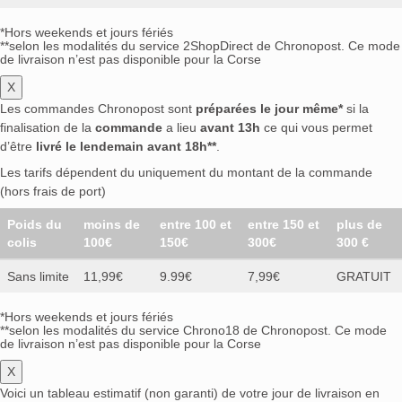
*Hors weekends et jours fériés
**selon les modalités du service 2ShopDirect de Chronopost. Ce mode
de livraison n’est pas disponible pour la Corse
X
Les commandes Chronopost sont
préparées le jour même*
si la
finalisation de la
commande
a lieu
avant 13h
ce qui vous permet
d’être
livré le lendemain avant 18h**
.
Les tarifs dépendent du uniquement du montant de la commande
(hors frais de port)
Poids du
moins de
entre 100 et
entre 150 et
plus de
colis
100€
150€
300€
300 €
Sans limite
11,99€
9.99€
7,99€
GRATUIT
*Hors weekends et jours fériés
**selon les modalités du service Chrono18 de Chronopost. Ce mode
de livraison n’est pas disponible pour la Corse
X
Voici un tableau estimatif (non garanti) de votre jour de livraison en