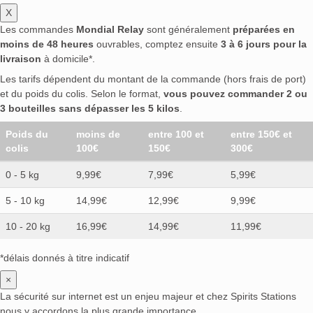
X
Les commandes
Mondial Relay
sont généralement
préparées en
moins de 48 heures
ouvrables, comptez ensuite
3 à 6 jours pour la
livraison
à domicile*.
Les tarifs dépendent du montant de la commande (hors frais de port)
et du poids du colis. Selon le format,
vous pouvez commander 2 ou
3 bouteilles sans dépasser les 5 kilos
.
Poids du
moins de
entre 100 et
entre 150€ et
colis
100€
150€
300€
0 - 5 kg
9,99€
7,99€
5,99€
5 - 10 kg
14,99€
12,99€
9,99€
10 - 20 kg
16,99€
14,99€
11,99€
*délais donnés à titre indicatif
×
La sécurité sur internet est un enjeu majeur et chez Spirits Stations
nous y accordons la plus grande importance.