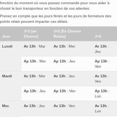
fonction du moment où vous passez commande pour vous aider à
choisir le bon transporteur en fonction de vos attentes.
Prenez en compte que les jours fériés et les jours de fermeture des
points relais peuvent impacter ces délais.
J+1 (ex
J+2 (Ex Chrono
Jour
Chrono)
Relais)
J+3
Lundi
Av 13h
: Mar
Av 13h
: Mer
Av 13h
:
Jeu
Ap 13h
: Mer
Ap 13h
: Jeu
Ap 13h
:
Ven
Mardi
Av 13h
: Mer
Av 13h
: Jeu
Av 13h
:
Ven
Ap 13h
: Jeu
Ap 13h
: Ven
Ap 13h
:
Lun
Mer.
Av 13h
: Jeu
Av 13h
: Ven
Av 13h
:
Lun