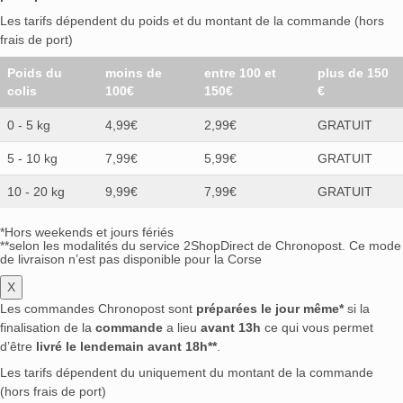
Les tarifs dépendent du poids et du montant de la commande (hors
frais de port)
Poids du
moins de
entre 100 et
plus de 150
colis
100€
150€
€
0 - 5 kg
4,99€
2,99€
GRATUIT
5 - 10 kg
7,99€
5,99€
GRATUIT
10 - 20 kg
9,99€
7,99€
GRATUIT
*Hors weekends et jours fériés
**selon les modalités du service 2ShopDirect de Chronopost. Ce mode
de livraison n’est pas disponible pour la Corse
X
Les commandes Chronopost sont
préparées le jour même*
si la
finalisation de la
commande
a lieu
avant 13h
ce qui vous permet
d’être
livré le lendemain avant 18h**
.
Les tarifs dépendent du uniquement du montant de la commande
(hors frais de port)