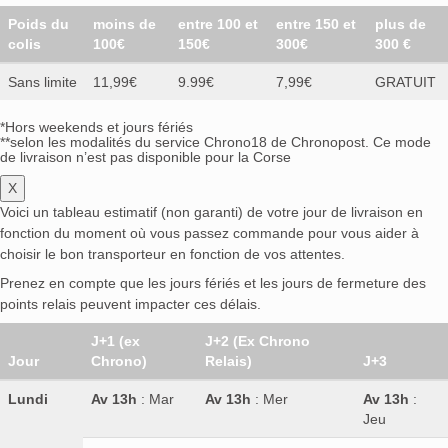
Poids du
moins de
entre 100 et
entre 150 et
plus de
colis
100€
150€
300€
300 €
Sans limite
11,99€
9.99€
7,99€
GRATUIT
*Hors weekends et jours fériés
**selon les modalités du service Chrono18 de Chronopost. Ce mode
de livraison n’est pas disponible pour la Corse
X
Voici un tableau estimatif (non garanti) de votre jour de livraison en
fonction du moment où vous passez commande pour vous aider à
choisir le bon transporteur en fonction de vos attentes.
Prenez en compte que les jours fériés et les jours de fermeture des
points relais peuvent impacter ces délais.
J+1 (ex
J+2 (Ex Chrono
Jour
Chrono)
Relais)
J+3
Lundi
Av 13h
: Mar
Av 13h
: Mer
Av 13h
:
Jeu