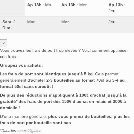
Ap 13h
: Ma
Ap 13h
: Mer
Ap 13h
:
Jeu
Sam. /
Mar
Mer
Jeu
Dim.
×
Vous trouvez les frais de port trop élevés ? Voici comment optimiser
ces frais :
Groupez vos achats
:
Les
frais de port sont identiques jusqu’à 5 kg
. Cela permet
généralement d’acheter
2-3 bouteilles au format 70cl ou 3-4 au
format 50cl sans surcoût !
De plus des réductions s’appliquent à 100€ d’achat jusqu’à la
gratuité* des frais de port dès 150€ d’achat en relais et 300€ à
domicile !
D’une manière générale,
plus vous prenez de bouteilles, plus les
frais de port par bouteille sont bas
.
*Dans les zones éligibles