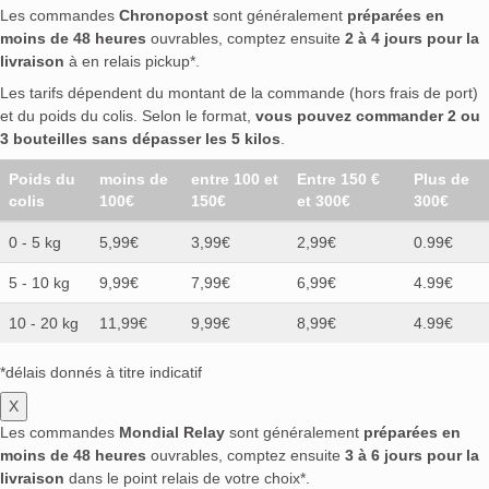
Les commandes
Chronopost
sont généralement
préparées en
moins de 48 heures
ouvrables, comptez ensuite
2 à 4 jours pour la
livraison
à en relais pickup*.
Les tarifs dépendent du montant de la commande (hors frais de port)
et du poids du colis. Selon le format,
vous pouvez commander 2 ou
3 bouteilles sans dépasser les 5 kilos
.
Poids du
moins de
entre 100 et
Entre 150 €
Plus de
colis
100€
150€
et 300€
300€
0 - 5 kg
5,99€
3,99€
2,99€
0.99€
5 - 10 kg
9,99€
7,99€
6,99€
4.99€
10 - 20 kg
11,99€
9,99€
8,99€
4.99€
*délais donnés à titre indicatif
X
Les commandes
Mondial Relay
sont généralement
préparées en
moins de 48 heures
ouvrables, comptez ensuite
3 à 6 jours pour la
livraison
dans le point relais de votre choix*.