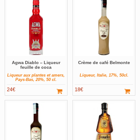
Alcools Bio
Bouteilles originales
Calendrier de l'avent
Coffrets Cadeau
Magnums et +
Agwa Diablo – Liqueur
Crème de café Belmonte
Pays
Voir ▼
feuille de coca
Producteur
Voir ▼
Liqueur aux plantes et amers,
Liqueur, Italie, 17%, 50cl.
Pays-Bas, 20%, 50 cl.
Volume
Voir ▼
24
€
18
€
Filter