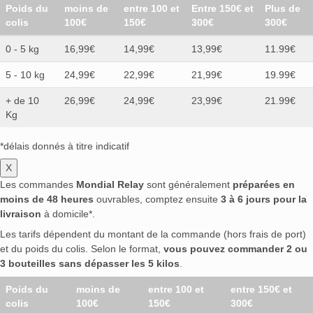
Poids du
moins de
entre 100 et
Entre 150€ et
Plus de
colis
100€
150€
300€
300€
0 - 5 kg
16,99€
14,99€
13,99€
11.99€
5 - 10 kg
24,99€
22,99€
21,99€
19.99€
+ de 10
26,99€
24,99€
23,99€
21.99€
Kg
*délais donnés à titre indicatif
X
Les commandes
Mondial Relay
sont généralement
préparées en
moins de 48 heures
ouvrables, comptez ensuite
3 à 6 jours pour la
livraison
à domicile*.
Les tarifs dépendent du montant de la commande (hors frais de port)
et du poids du colis. Selon le format,
vous pouvez commander 2 ou
3 bouteilles sans dépasser les 5 kilos
.
Poids du
moins de
entre 100 et
entre 150€ et
colis
100€
150€
300€