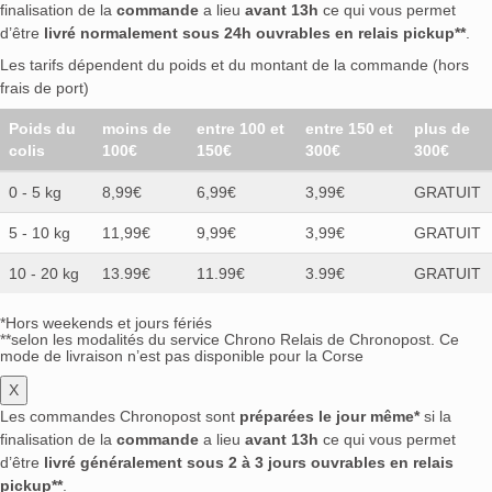
finalisation de la
commande
a lieu
avant 13h
ce qui vous permet
d’être
livré normalement sous 24h ouvrables en relais pickup**
.
Les tarifs dépendent du poids et du montant de la commande (hors
frais de port)
Poids du
moins de
entre 100 et
entre 150 et
plus de
colis
100€
150€
300€
300€
0 - 5 kg
8,99€
6,99€
3,99€
GRATUIT
5 - 10 kg
11,99€
9,99€
3,99€
GRATUIT
10 - 20 kg
13.99€
11.99€
3.99€
GRATUIT
*Hors weekends et jours fériés
**selon les modalités du service Chrono Relais de Chronopost. Ce
mode de livraison n’est pas disponible pour la Corse
X
Les commandes Chronopost sont
préparées le jour même*
si la
finalisation de la
commande
a lieu
avant 13h
ce qui vous permet
d’être
livré généralement sous 2 à 3 jours ouvrables en relais
pickup**
.