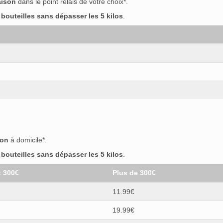
aison
dans le point relais de votre choix*.
outeilles sans dépasser les 5 kilos
.
son
à domicile*.
outeilles sans dépasser les 5 kilos
.
t 300€
Plus de 300€
11.99€
19.99€