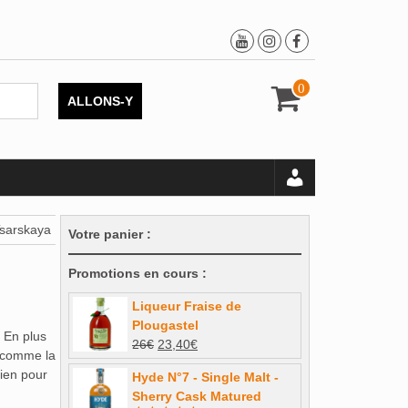
0
ALLONS-Y
Tsarskaya
Votre panier :
Promotions en cours :
Liqueur Fraise de
Plougastel
. En plus
Le
Le
26
€
23,40
€
s comme la
prix
prix
bien pour
Hyde N°7 - Single Malt -
initial
actuel
Sherry Cask Matured
était :
est :