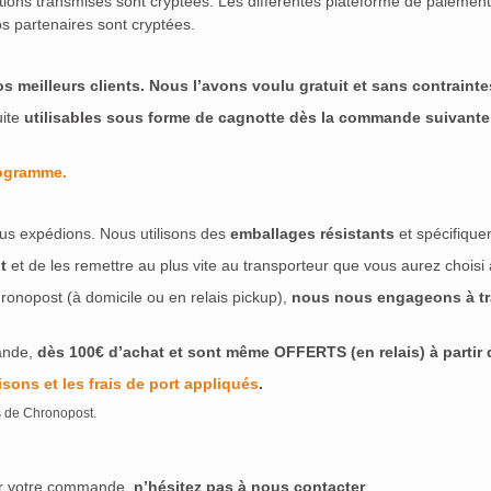
ations transmises sont cryptées. Les différentes plateforme de paieme
s partenaires sont cryptées.
meilleurs clients. Nous l’avons voulu gratuit et sans contraintes
uite
utilisables sous forme de cagnotte dès la commande suivante
rogramme.
us expédions. Nous utilisons des
emballages résistants
et spécifique
t
et de les remettre au plus vite au transporteur que vous aurez choisi
ronopost (à domicile ou en relais pickup),
nous nous engageons à tra
ande,
dès 100€ d’achat et sont même OFFERTS (en relais) à partir de
isons et les frais de port appliqués
.
s de Chronopost.
ser votre commande,
n’hésitez pas à nous contacter
.