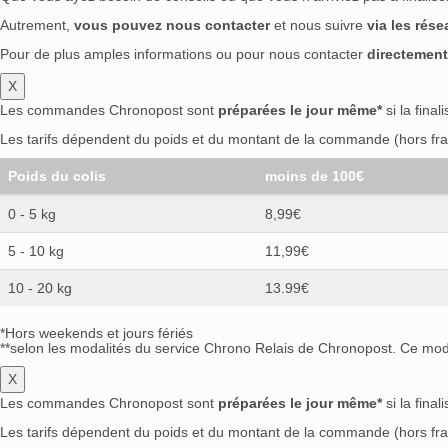
Autrement,
vous pouvez nous contacter
et nous suivre
via les rés
Pour de plus amples informations ou pour nous contacter
directement
X
Les commandes Chronopost sont
préparées le jour même*
si la final
Les tarifs dépendent du poids et du montant de la commande (hors frai
Poids du colis
moins de 100€
0 - 5 kg
8,99€
5 - 10 kg
11,99€
10 - 20 kg
13.99€
*Hors weekends et jours fériés
**selon les modalités du service Chrono Relais de Chronopost. Ce mode
X
Les commandes Chronopost sont
préparées le jour même*
si la final
Les tarifs dépendent du poids et du montant de la commande (hors frai