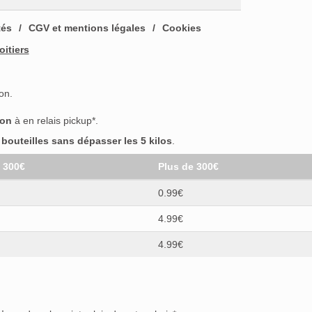
tés
CGV et mentions légales
Cookies
oitiers
on.
son
à en relais pickup*.
outeilles sans dépasser les 5 kilos
.
t 300€
Plus de 300€
0.99€
4.99€
4.99€