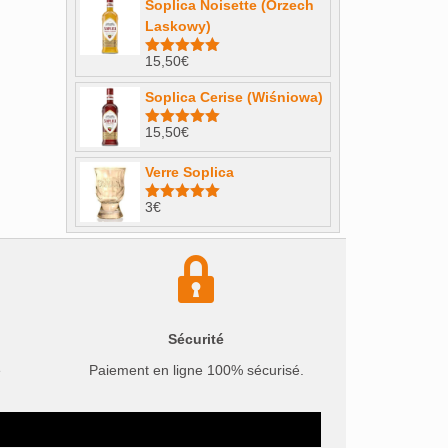
Soplica Noisette (Orzech
Laskowy)
15,50
€
Note
4.98
sur 5
Soplica Cerise (Wiśniowa)
15,50
€
Note
5.00
sur 5
Verre Soplica
3
€
Note
5.00
sur 5
Sécurité
e
Paiement en ligne 100% sécurisé.