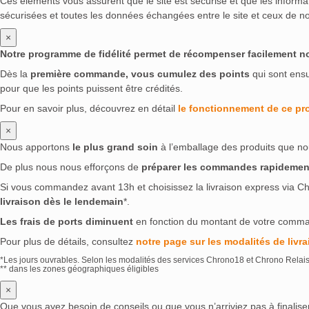
Ces éléments vous assurent que le site est sécurisé et que les inform
sécurisées et toutes les données échangées entre le site et ceux de no
×
Notre programme de fidélité permet de récompenser facilement nos 
Dès la
première commande, vous cumulez des points
qui sont ens
pour que les points puissent être crédités.
Pour en savoir plus, découvrez en détail
le fonctionnement de ce p
×
Nous apportons
le plus grand soin
à l’emballage des produits que no
De plus nous nous efforçons de
préparer les commandes rapidemen
Si vous commandez avant 13h et choisissez la livraison express via Ch
livraison dès le lendemain
*.
Les frais de ports diminuent
en fonction du montant de votre comm
Pour plus de détails, consultez
notre page sur les modalités de livra
*Les jours ouvrables. Selon les modalités des services Chrono18 et Chrono Relai
** dans les zones géographiques éligibles
×
Que vous ayez besoin de conseils ou que vous n’arriviez pas à finali