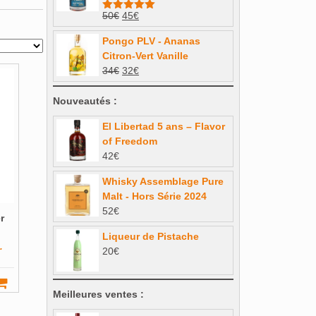
26€.
23,40€.
Le
Le
50
€
45
€
Note
5.00
sur 5
prix
prix
Pongo PLV - Ananas
initial
actuel
Citron-Vert Vanille
était :
est :
Le
Le
34
€
32
€
50€.
45€.
prix
prix
initial
actuel
Nouveautés :
était :
est :
El Libertad 5 ans – Flavor
34€.
32€.
of Freedom
42
€
Whisky Assemblage Pure
Malt - Hors Série 2024
52
€
r
Liqueur de Pistache
.
20
€
Meilleures ventes :