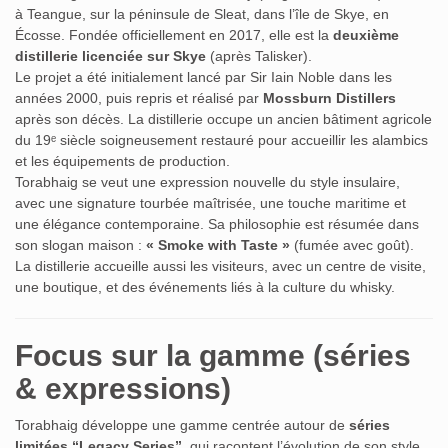
à Teangue, sur la péninsule de Sleat, dans l’île de Skye, en
Écosse. Fondée officiellement en 2017, elle est la
deuxième
distillerie licenciée sur Skye
(après Talisker).
Le projet a été initialement lancé par Sir Iain Noble dans les
années 2000, puis repris et réalisé par
Mossburn Distillers
après son décès. La distillerie occupe un ancien bâtiment agricole
du 19ᵉ siècle soigneusement restauré pour accueillir les alambics
et les équipements de production.
Torabhaig se veut une expression nouvelle du style insulaire,
avec une signature tourbée maîtrisée, une touche maritime et
une élégance contemporaine. Sa philosophie est résumée dans
son slogan maison :
« Smoke with Taste »
(fumée avec goût).
La distillerie accueille aussi les visiteurs, avec un centre de visite,
une boutique, et des événements liés à la culture du whisky.
Focus sur la gamme (séries
& expressions)
Torabhaig développe une gamme centrée autour de
séries
limitées “Legacy Series”
, qui racontent l’évolution de son style