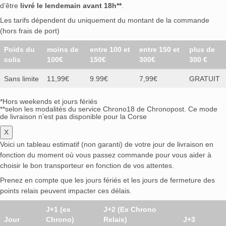
d’être
livré le lendemain avant 18h**
.
Les tarifs dépendent du uniquement du montant de la commande
(hors frais de port)
Poids du
moins de
entre 100 et
entre 150 et
plus de
colis
100€
150€
300€
300 €
Sans limite
11,99€
9.99€
7,99€
GRATUIT
*Hors weekends et jours fériés
**selon les modalités du service Chrono18 de Chronopost. Ce mode
de livraison n’est pas disponible pour la Corse
X
Voici un tableau estimatif (non garanti) de votre jour de livraison en
fonction du moment où vous passez commande pour vous aider à
choisir le bon transporteur en fonction de vos attentes.
Prenez en compte que les jours fériés et les jours de fermeture des
points relais peuvent impacter ces délais.
J+1 (ex
J+2 (Ex Chrono
Jour
Chrono)
Relais)
J+3