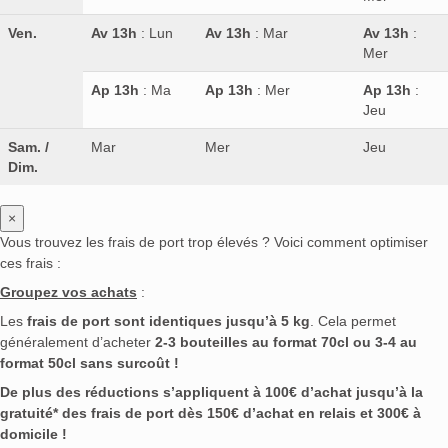
Ven.
Av 13h
: Lun
Av 13h
: Mar
Av 13h
:
Mer
Ap 13h
: Ma
Ap 13h
: Mer
Ap 13h
:
Jeu
Sam. /
Mar
Mer
Jeu
Dim.
×
Vous trouvez les frais de port trop élevés ? Voici comment optimiser
ces frais :
Groupez vos achats
:
Les
frais de port sont identiques jusqu’à 5 kg
. Cela permet
généralement d’acheter
2-3 bouteilles au format 70cl ou 3-4 au
format 50cl sans surcoût !
De plus des réductions s’appliquent à 100€ d’achat jusqu’à la
gratuité* des frais de port dès 150€ d’achat en relais et 300€ à
domicile !