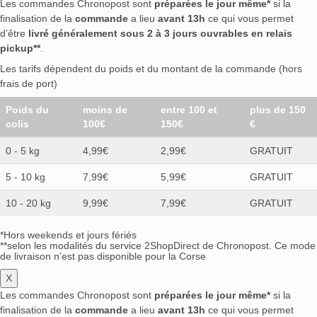
Les commandes Chronopost sont
préparées le jour même*
si la
finalisation de la
commande
a lieu
avant 13h
ce qui vous permet
d’être
livré généralement sous 2 à 3 jours ouvrables en relais
pickup**
.
Les tarifs dépendent du poids et du montant de la commande (hors
frais de port)
Poids du
moins de
entre 100 et
plus de 150
colis
100€
150€
€
0 - 5 kg
4,99€
2,99€
GRATUIT
5 - 10 kg
7,99€
5,99€
GRATUIT
10 - 20 kg
9,99€
7,99€
GRATUIT
*Hors weekends et jours fériés
**selon les modalités du service 2ShopDirect de Chronopost. Ce mode
de livraison n’est pas disponible pour la Corse
X
Les commandes Chronopost sont
préparées le jour même*
si la
finalisation de la
commande
a lieu
avant 13h
ce qui vous permet