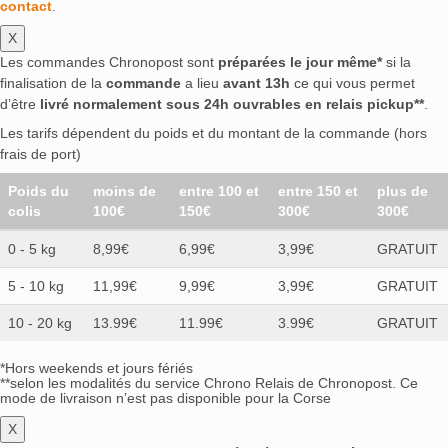
contact
.
X
Les commandes Chronopost sont
préparées le jour même*
si la
finalisation de la
commande
a lieu
avant 13h
ce qui vous permet
d’être
livré normalement sous 24h ouvrables en relais pickup**
.
Les tarifs dépendent du poids et du montant de la commande (hors
frais de port)
Poids du
moins de
entre 100 et
entre 150 et
plus de
colis
100€
150€
300€
300€
0 - 5 kg
8,99€
6,99€
3,99€
GRATUIT
5 - 10 kg
11,99€
9,99€
3,99€
GRATUIT
10 - 20 kg
13.99€
11.99€
3.99€
GRATUIT
*Hors weekends et jours fériés
**selon les modalités du service Chrono Relais de Chronopost. Ce
mode de livraison n’est pas disponible pour la Corse
X