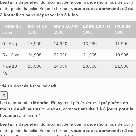
Les tarifs dépendent du montant de la commande (hors frais de port)
et du poids du colis. Selon le format,
vous pouvez commander 2 ou
3 bouteilles sans dépasser les 5 kilos
.
Poids du
moins de
entre 100 et
Entre 150€ et
Plus de
colis
100€
150€
300€
300€
0 - 5 kg
16,99€
14,99€
13,99€
11.99€
5 - 10 kg
24,99€
22,99€
21,99€
19.99€
+ de 10
26,99€
24,99€
23,99€
21.99€
Kg
*délais donnés à titre indicatif
X
Les commandes
Mondial Relay
sont généralement
préparées en
moins de 48 heures
ouvrables, comptez ensuite
3 à 6 jours pour la
livraison
à domicile*.
Les tarifs dépendent du montant de la commande (hors frais de port)
et du poids du colis. Selon le format,
vous pouvez commander 2 ou