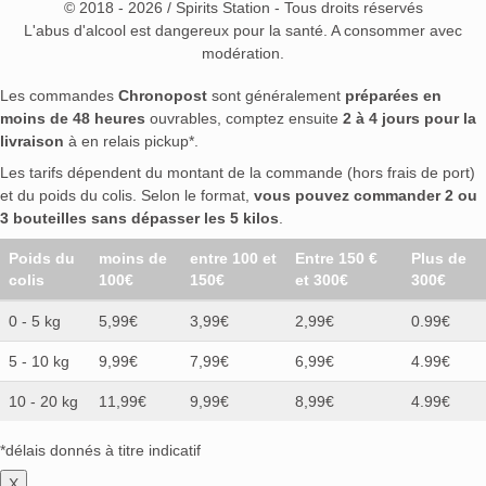
© 2018 - 2026 / Spirits Station - Tous droits réservés
L'abus d'alcool est dangereux pour la santé. A consommer avec
modération.
Les commandes
Chronopost
sont généralement
préparées en
moins de 48 heures
ouvrables, comptez ensuite
2 à 4 jours pour la
livraison
à en relais pickup*.
Les tarifs dépendent du montant de la commande (hors frais de port)
et du poids du colis. Selon le format,
vous pouvez commander 2 ou
3 bouteilles sans dépasser les 5 kilos
.
Poids du
moins de
entre 100 et
Entre 150 €
Plus de
colis
100€
150€
et 300€
300€
0 - 5 kg
5,99€
3,99€
2,99€
0.99€
5 - 10 kg
9,99€
7,99€
6,99€
4.99€
10 - 20 kg
11,99€
9,99€
8,99€
4.99€
*délais donnés à titre indicatif
X