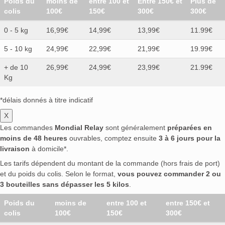
Poids du
moins de
entre 100 et
Entre 150€ et
Plus de
colis
100€
150€
300€
300€
0 - 5 kg
16,99€
14,99€
13,99€
11.99€
5 - 10 kg
24,99€
22,99€
21,99€
19.99€
+ de 10
26,99€
24,99€
23,99€
21.99€
Kg
*délais donnés à titre indicatif
X
Les commandes
Mondial Relay
sont généralement
préparées en
moins de 48 heures
ouvrables, comptez ensuite
3 à 6 jours pour la
livraison
à domicile*.
Les tarifs dépendent du montant de la commande (hors frais de port)
et du poids du colis. Selon le format,
vous pouvez commander 2 ou
3 bouteilles sans dépasser les 5 kilos
.
Poids du
moins de
entre 100 et
entre 150€ et
colis
100€
150€
300€