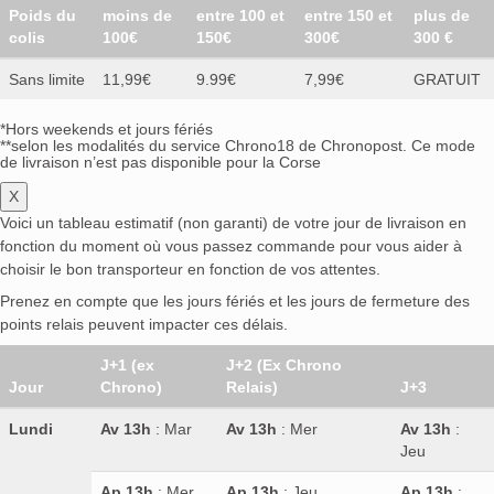
Poids du
moins de
entre 100 et
entre 150 et
plus de
colis
100€
150€
300€
300 €
Sans limite
11,99€
9.99€
7,99€
GRATUIT
*Hors weekends et jours fériés
**selon les modalités du service Chrono18 de Chronopost. Ce mode
de livraison n’est pas disponible pour la Corse
X
Voici un tableau estimatif (non garanti) de votre jour de livraison en
fonction du moment où vous passez commande pour vous aider à
choisir le bon transporteur en fonction de vos attentes.
Prenez en compte que les jours fériés et les jours de fermeture des
points relais peuvent impacter ces délais.
J+1 (ex
J+2 (Ex Chrono
Jour
Chrono)
Relais)
J+3
Lundi
Av 13h
: Mar
Av 13h
: Mer
Av 13h
:
Jeu
Ap 13h
: Mer
Ap 13h
: Jeu
Ap 13h
: