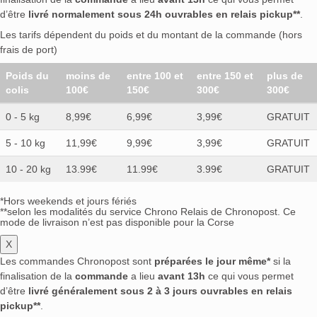
d’être
livré normalement sous 24h ouvrables en relais pickup**
.
Les tarifs dépendent du poids et du montant de la commande (hors
frais de port)
Poids du
moins de
entre 100 et
entre 150 et
plus de
colis
100€
150€
300€
300€
0 - 5 kg
8,99€
6,99€
3,99€
GRATUIT
5 - 10 kg
11,99€
9,99€
3,99€
GRATUIT
10 - 20 kg
13.99€
11.99€
3.99€
GRATUIT
*Hors weekends et jours fériés
**selon les modalités du service Chrono Relais de Chronopost. Ce
mode de livraison n’est pas disponible pour la Corse
X
Les commandes Chronopost sont
préparées le jour même*
si la
finalisation de la
commande
a lieu
avant 13h
ce qui vous permet
d’être
livré généralement sous 2 à 3 jours ouvrables en relais
pickup**
.