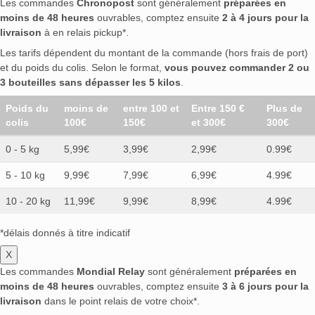
Les commandes
Chronopost
sont généralement
préparées en
moins de 48 heures
ouvrables, comptez ensuite
2 à 4 jours pour la
livraison
à en relais pickup*.
Les tarifs dépendent du montant de la commande (hors frais de port)
et du poids du colis. Selon le format,
vous pouvez commander 2 ou
3 bouteilles sans dépasser les 5 kilos
.
Poids du
moins de
entre 100 et
Entre 150 €
Plus de
colis
100€
150€
et 300€
300€
0 - 5 kg
5,99€
3,99€
2,99€
0.99€
5 - 10 kg
9,99€
7,99€
6,99€
4.99€
10 - 20 kg
11,99€
9,99€
8,99€
4.99€
*délais donnés à titre indicatif
X
Les commandes
Mondial Relay
sont généralement
préparées en
moins de 48 heures
ouvrables, comptez ensuite
3 à 6 jours pour la
livraison
dans le point relais de votre choix*.