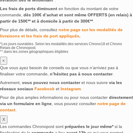
Les frais de ports diminuent
en fonction du montant de votre
commande,
dès 100€ d’achat et sont même OFFERTS (en relais) à
partir de 150€** et à domicile à partir de 300€**
.
Pour plus de détails, consultez
notre page sur les modalités de
livraisons et les frais de port appliqués
.
*Les jours ouvrables. Selon les modalités des services Chrono18 et Chrono
Relais de Chronopost.
** dans les zones géographiques éligibles
×
Que vous ayez besoin de conseils ou que vous n’arriviez pas à
finaliser votre commande,
n’hésitez pas à nous contacter
.
Autrement,
vous pouvez nous contacter
et nous suivre
via les
réseaux sociaux
Facebook
et
Instagram
.
Pour de plus amples informations ou pour nous contacter
directement
via un formulaire en ligne
, vous pouvez consulter
notre page de
contact
.
X
Les commandes Chronopost sont
préparées le jour même*
si la
finalisation de la
commande
a lieu
avant 13h
ce qui vous permet