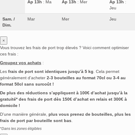
Ap 13h
: Ma
Ap 13h
: Mer
Ap 13h
:
Jeu
Sam. /
Mar
Mer
Jeu
Dim.
×
Vous trouvez les frais de port trop élevés ? Voici comment optimiser
ces frais :
Groupez vos achats
:
Les
frais de port sont identiques jusqu’à 5 kg
. Cela permet
généralement d’acheter
2-3 bouteilles au format 70cl ou 3-4 au
format 50cl sans surcoût !
De plus des réductions s’appliquent à 100€ d’achat jusqu’à la
gratuité* des frais de port dès 150€ d’achat en relais et 300€ à
domicile !
D’une manière générale,
plus vous prenez de bouteilles, plus les
frais de port par bouteille sont bas
.
*Dans les zones éligibles