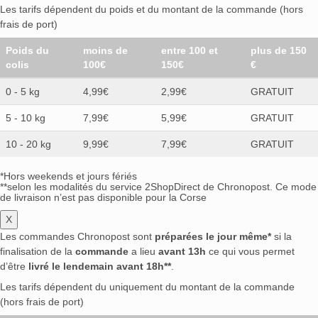
Les tarifs dépendent du poids et du montant de la commande (hors
frais de port)
Poids du
moins de
entre 100 et
plus de 150
colis
100€
150€
€
0 - 5 kg
4,99€
2,99€
GRATUIT
5 - 10 kg
7,99€
5,99€
GRATUIT
10 - 20 kg
9,99€
7,99€
GRATUIT
*Hors weekends et jours fériés
**selon les modalités du service 2ShopDirect de Chronopost. Ce mode
de livraison n’est pas disponible pour la Corse
X
Les commandes Chronopost sont
préparées le jour même*
si la
finalisation de la
commande
a lieu
avant 13h
ce qui vous permet
d’être
livré le lendemain avant 18h**
.
Les tarifs dépendent du uniquement du montant de la commande
(hors frais de port)