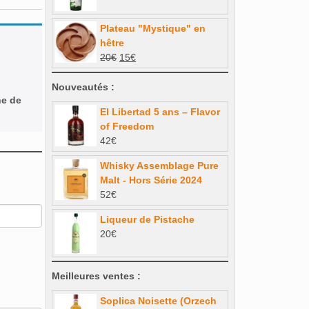
prix
prix
82€.
73,80€.
initial
actuel
Plateau "Mystique" en
était :
est :
hêtre
31€.
26,35€.
Le
Le
20
€
15
€
prix
prix
initial
actuel
Nouveautés :
ne de
était :
est :
El Libertad 5 ans – Flavor
20€.
15€.
of Freedom
42
€
Whisky Assemblage Pure
Malt - Hors Série 2024
52
€
Liqueur de Pistache
20
€
Meilleures ventes :
Soplica Noisette (Orzech