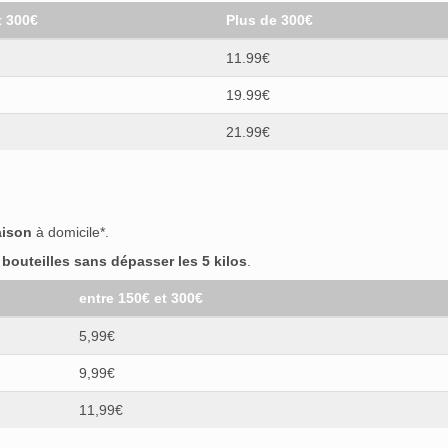
t 300€
Plus de 300€
11.99€
19.99€
21.99€
aison
à domicile*.
outeilles sans dépasser les 5 kilos
.
entre 150€ et 300€
5,99€
9,99€
11,99€