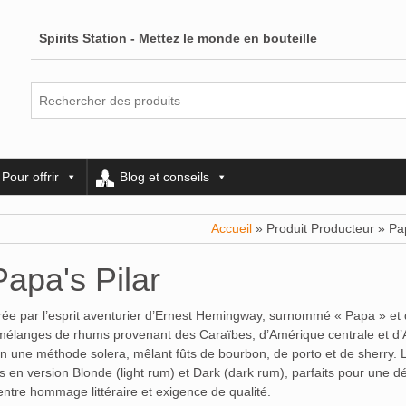
Spirits Station - Mettez le monde en bouteille
Pour offrir
Blog et conseils
Accueil
» Produit Producteur » Pap
Papa's Pilar
ée par l’esprit aventurier d’Ernest Hemingway, surnommé « Papa » et 
de mélanges de rhums provenant des Caraïbes, d’Amérique centrale et d
lon une méthode solera, mêlant fûts de bourbon, de porto et de sherry. L
 en version Blonde (light rum) et Dark (dark rum), parfaits pour une d
entre hommage littéraire et exigence de qualité.