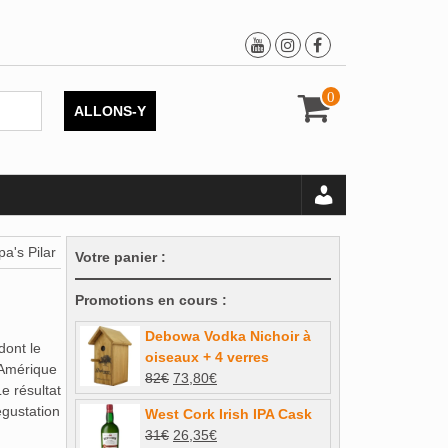
0
ALLONS-Y
a's Pilar
Votre panier :
Promotions en cours :
Debowa Vodka Nichoir à
dont le
oiseaux + 4 verres
’Amérique
Le
Le
82
€
73,80
€
e résultat
prix
prix
égustation
West Cork Irish IPA Cask
initial
actuel
Le
Le
31
€
26,35
€
était :
est :