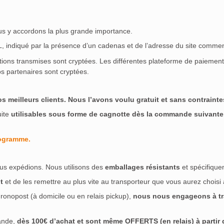
ous y accordons la plus grande importance.
SL, indiqué par la présence d’un cadenas et de l’adresse du site commen
ations transmises sont cryptées. Les différentes plateforme de paieme
s partenaires sont cryptées.
meilleurs clients. Nous l’avons voulu gratuit et sans contraintes
uite
utilisables sous forme de cagnotte dès la commande suivante
rogramme.
us expédions. Nous utilisons des
emballages résistants
et spécifique
t
et de les remettre au plus vite au transporteur que vous aurez choisi
ronopost (à domicile ou en relais pickup),
nous nous engageons à tra
ande,
dès 100€ d’achat et sont même OFFERTS (en relais) à partir de