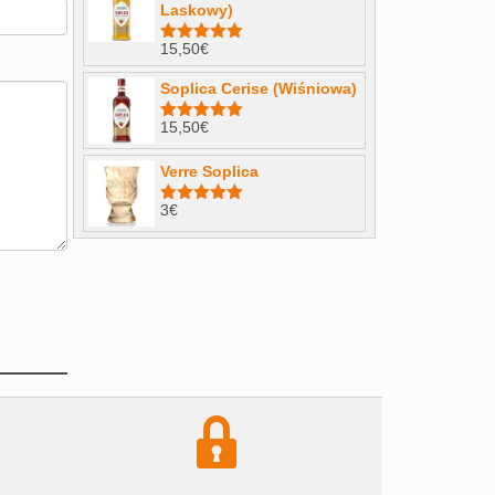
Laskowy)
15,50
€
Note
4.98
sur 5
Soplica Cerise (Wiśniowa)
15,50
€
Note
5.00
sur 5
Verre Soplica
3
€
Note
5.00
sur 5