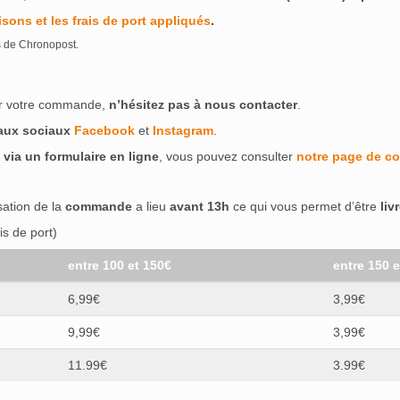
isons et les frais de port appliqués
.
s de Chronopost.
ser votre commande,
n’hésitez pas à nous contacter
.
eaux sociaux
Facebook
et
Instagram
.
 via un formulaire en ligne
, vous pouvez consulter
notre page de co
isation de la
commande
a lieu
avant 13h
ce qui vous permet d’être
liv
s de port)
entre 100 et 150€
entre 150 
6,99€
3,99€
9,99€
3,99€
11.99€
3.99€