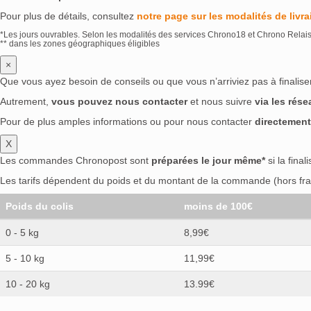
Pour plus de détails, consultez
notre page sur les modalités de livra
*Les jours ouvrables. Selon les modalités des services Chrono18 et Chrono Relai
** dans les zones géographiques éligibles
×
Que vous ayez besoin de conseils ou que vous n’arriviez pas à finali
Autrement,
vous pouvez nous contacter
et nous suivre
via les rés
Pour de plus amples informations ou pour nous contacter
directement
X
Les commandes Chronopost sont
préparées le jour même*
si la final
Les tarifs dépendent du poids et du montant de la commande (hors frai
Poids du colis
moins de 100€
0 - 5 kg
8,99€
5 - 10 kg
11,99€
10 - 20 kg
13.99€