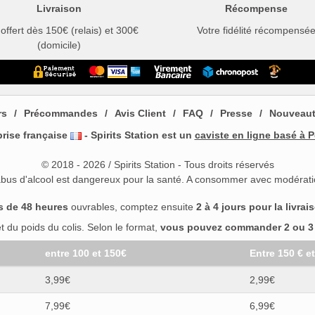
Livraison
Récompense
 offert dès 150€ (relais) et 300€
Votre fidélité récompensé
(domicile)
rs
Précommandes
Avis Client
FAQ
Presse
Nouveau
prise française
- Spirits Station est un
caviste en ligne basé à P
© 2018 - 2026 / Spirits Station - Tous droits réservés
abus d'alcool est dangereux pour la santé. A consommer avec modérati
s de 48 heures
ouvrables, comptez ensuite
2 à 4 jours pour la livrai
 du poids du colis. Selon le format,
vous pouvez commander 2 ou 3 b
entre 100 et 150€
Entre 150 € e
3,99€
2,99€
7,99€
6,99€