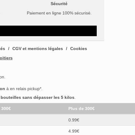
Sécurité
e
Paiement en ligne 100% sécurisé.
tés
CGV et mentions légales
Cookies
oitiers
on.
son
à en relais pickup*.
outeilles sans dépasser les 5 kilos
.
t 300€
Plus de 300€
0.99€
4.99€