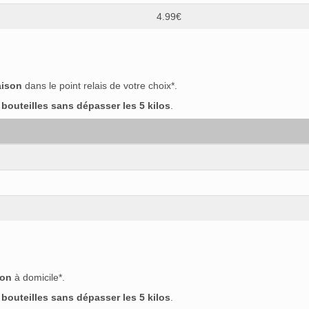
4.99€
aison
dans le point relais de votre choix*.
outeilles sans dépasser les 5 kilos
.
son
à domicile*.
outeilles sans dépasser les 5 kilos
.