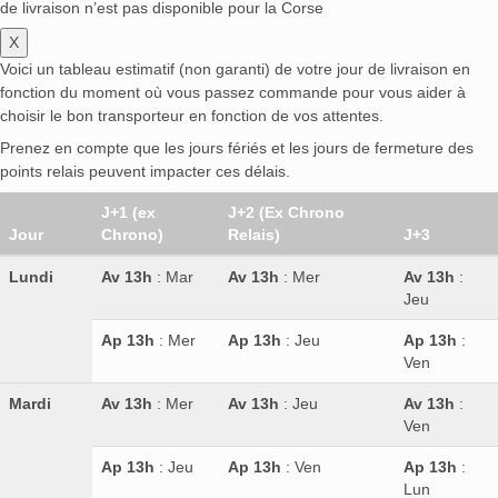
de livraison n’est pas disponible pour la Corse
X
Voici un tableau estimatif (non garanti) de votre jour de livraison en
fonction du moment où vous passez commande pour vous aider à
choisir le bon transporteur en fonction de vos attentes.
Prenez en compte que les jours fériés et les jours de fermeture des
points relais peuvent impacter ces délais.
J+1 (ex
J+2 (Ex Chrono
Jour
Chrono)
Relais)
J+3
Lundi
Av 13h
: Mar
Av 13h
: Mer
Av 13h
:
Jeu
Ap 13h
: Mer
Ap 13h
: Jeu
Ap 13h
:
Ven
Mardi
Av 13h
: Mer
Av 13h
: Jeu
Av 13h
:
Ven
Ap 13h
: Jeu
Ap 13h
: Ven
Ap 13h
:
Lun