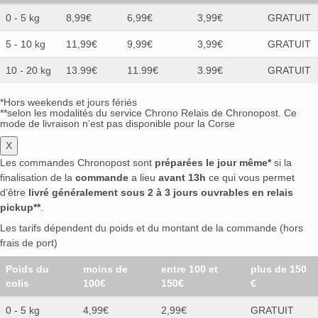
0 - 5 kg
8,99€
6,99€
3,99€
GRATUIT
5 - 10 kg
11,99€
9,99€
3,99€
GRATUIT
10 - 20 kg
13.99€
11.99€
3.99€
GRATUIT
*Hors weekends et jours fériés
**selon les modalités du service Chrono Relais de Chronopost. Ce
mode de livraison n’est pas disponible pour la Corse
X
Les commandes Chronopost sont
préparées le jour même*
si la
finalisation de la
commande
a lieu
avant 13h
ce qui vous permet
d’être
livré généralement sous 2 à 3 jours ouvrables en relais
pickup**
.
Les tarifs dépendent du poids et du montant de la commande (hors
frais de port)
Poids du
moins de
entre 100 et
plus de 150
colis
100€
150€
€
0 - 5 kg
4,99€
2,99€
GRATUIT