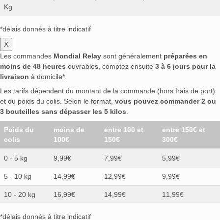
Kg
*délais donnés à titre indicatif
X
Les commandes
Mondial Relay
sont généralement
préparées en
moins de 48 heures
ouvrables, comptez ensuite
3 à 6 jours pour la
livraison
à domicile*.
Les tarifs dépendent du montant de la commande (hors frais de port)
et du poids du colis. Selon le format,
vous pouvez commander 2 ou
3 bouteilles sans dépasser les 5 kilos
.
Poids du
moins de
entre 100 et
entre 150€ et
colis
100€
150€
300€
0 - 5 kg
9,99€
7,99€
5,99€
5 - 10 kg
14,99€
12,99€
9,99€
10 - 20 kg
16,99€
14,99€
11,99€
*délais donnés à titre indicatif