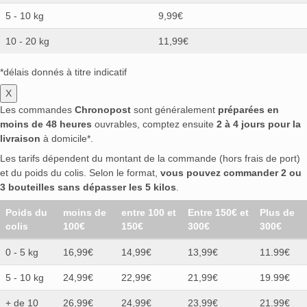
5 - 10 kg
9,99€
10 - 20 kg
11,99€
*délais donnés à titre indicatif
X
Les commandes
Chronopost
sont généralement
préparées en
moins de 48 heures
ouvrables, comptez ensuite
2 à 4 jours pour la
livraison
à domicile*.
Les tarifs dépendent du montant de la commande (hors frais de port)
et du poids du colis. Selon le format,
vous pouvez commander 2 ou
3 bouteilles sans dépasser les 5 kilos
.
Poids du
moins de
entre 100 et
Entre 150€ et
Plus de
colis
100€
150€
300€
300€
0 - 5 kg
16,99€
14,99€
13,99€
11.99€
5 - 10 kg
24,99€
22,99€
21,99€
19.99€
+ de 10
26,99€
24,99€
23,99€
21.99€