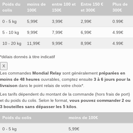
Poids du
moins de
entre 100 et
Entre 150 €
Plus de
colis
100€
150€
et 300€
300€
0 - 5 kg
5,99€
3,99€
2,99€
0.99€
5 - 10 kg
9,99€
7,99€
6,99€
4.99€
10 - 20 kg
11,99€
9,99€
8,99€
4.99€
*délais donnés à titre indicatif
X
Les commandes
Mondial Relay
sont généralement
préparées en
moins de 48 heures
ouvrables, comptez ensuite
3 à 6 jours pour la
livraison
dans le point relais de votre choix*.
Les tarifs dépendent du montant de la commande (hors frais de port)
et du poids du colis. Selon le format,
vous pouvez commander 2 ou
3 bouteilles sans dépasser les 5 kilos
.
Poids du colis
moins de 100€
0 - 5 kg
5,99€