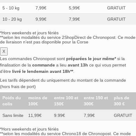
5 - 10 kg
7,99€
5,99€
GRATUIT
10 - 20 kg
9,99€
7,99€
GRATUIT
*Hors weekends et jours fériés
**selon les modalités du service 2ShopDirect de Chronopost. Ce mode
de livraison n’est pas disponible pour la Corse
X
Les commandes Chronopost sont
préparées le jour même*
si la
finalisation de la
commande
a lieu
avant 13h
ce qui vous permet
d’être
livré le lendemain avant 18h**
.
Les tarifs dépendent du uniquement du montant de la commande
(hors frais de port)
Poids du
moins de
entre 100 et
entre 150 et
plus de
colis
100€
150€
300€
300 €
Sans limite
11,99€
9.99€
7,99€
GRATUIT
*Hors weekends et jours fériés
**selon les modalités du service Chrono18 de Chronopost. Ce mode