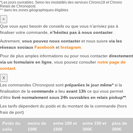
*Les jours ouvrables. Selon les modalités des services Chrono18 et Chrono
Relais de Chronopost.
** dans les zones géographiques éligibles
×
Que vous ayez besoin de conseils ou que vous n’arriviez pas à
finaliser votre commande,
n’hésitez pas à nous contacter
.
Autrement,
vous pouvez nous contacter
et nous suivre
via les
réseaux sociaux
Facebook
et
Instagram
.
Pour de plus amples informations ou pour nous contacter
directement
via un formulaire en ligne
, vous pouvez consulter
notre page de
contact
.
X
Les commandes Chronopost sont
préparées le jour même*
si la
finalisation de la
commande
a lieu
avant 13h
ce qui vous permet
d’être
livré normalement sous 24h ouvrables en relais pickup**
.
Les tarifs dépendent du poids et du montant de la commande (hors
frais de port)
Poids du
moins de
entre 100 et
entre 150 et
plus de
colis
100€
150€
300€
300€