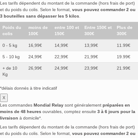
Les tarifs dépendent du montant de la commande (hors frais de port)
et du poids du colis. Selon le format,
vous pouvez commander 2 ou
3 bouteilles sans dépasser les 5 kilos
.
Poids du
moins de
entre 100 et
Entre 150€ et
Plus de
colis
100€
150€
300€
300€
0 - 5 kg
16,99€
14,99€
13,99€
11.99€
5 - 10 kg
24,99€
22,99€
21,99€
19.99€
+ de 10
26,99€
24,99€
23,99€
21.99€
Kg
*délais donnés à titre indicatif
X
Les commandes
Mondial Relay
sont généralement
préparées en
moins de 48 heures
ouvrables, comptez ensuite
3 à 6 jours pour la
livraison
à domicile*.
Les tarifs dépendent du montant de la commande (hors frais de port)
et du poids du colis. Selon le format,
vous pouvez commander 2 ou