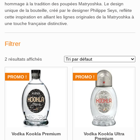
hommage à la tradition des poupées Matryoshka.
Le design
unique de la bouteille, créé par le designer Philippe Seys, reflète
cette inspiration en alliant les lignes originales de la Matryoshka à
une touche française distinctive.
​
Filtrer
2 résultats affichés
Alcools Bio
PROMO !
PROMO !
Bouteilles originales
Calendrier de l'avent
Coffrets Cadeau
Magnums et +
Vodka Kookla Premium
Vodka Kookla Ultra
Pays
Voir ▼
Premium