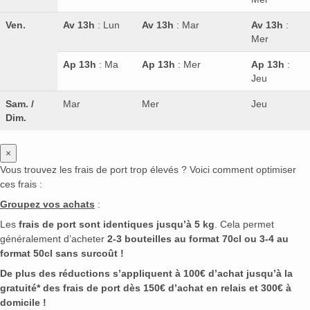
Ven.
Av 13h
: Lun
Av 13h
: Mar
Av 13h
:
Mer
Ap 13h
: Ma
Ap 13h
: Mer
Ap 13h
:
Jeu
Sam. /
Mar
Mer
Jeu
Dim.
×
Vous trouvez les frais de port trop élevés ? Voici comment optimiser
ces frais :
Groupez vos achats
:
Les
frais de port sont identiques jusqu’à 5 kg
. Cela permet
généralement d’acheter
2-3 bouteilles au format 70cl ou 3-4 au
format 50cl sans surcoût !
De plus des réductions s’appliquent à 100€ d’achat jusqu’à la
gratuité* des frais de port dès 150€ d’achat en relais et 300€ à
domicile !