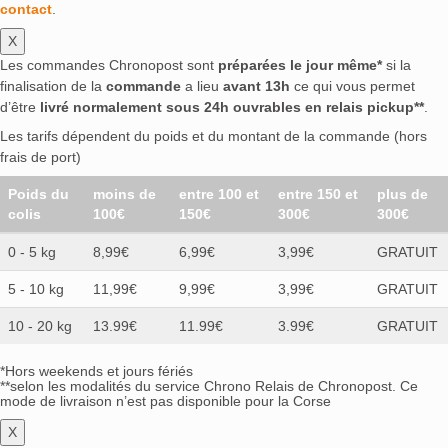
contact
.
X
Les commandes Chronopost sont
préparées le jour même*
si la
finalisation de la
commande
a lieu
avant 13h
ce qui vous permet
d’être
livré normalement sous 24h ouvrables en relais pickup**
.
Les tarifs dépendent du poids et du montant de la commande (hors
frais de port)
Poids du
moins de
entre 100 et
entre 150 et
plus de
colis
100€
150€
300€
300€
0 - 5 kg
8,99€
6,99€
3,99€
GRATUIT
5 - 10 kg
11,99€
9,99€
3,99€
GRATUIT
10 - 20 kg
13.99€
11.99€
3.99€
GRATUIT
*Hors weekends et jours fériés
**selon les modalités du service Chrono Relais de Chronopost. Ce
mode de livraison n’est pas disponible pour la Corse
X