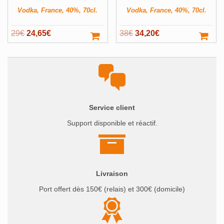
Producteur
Voir ▼
Vodka, France, 40%, 70cl.
Vodka, France, 40%, 70cl.
Volume
Voir ▼
Le
Le
Le
Le
29
€
24,65
€
38
€
34,20
€
Filter
prix
prix
prix
prix
initial
actuel
initial
actuel
était :
est :
était :
est :
29€.
24,65€.
38€.
34,20€.
Service client
Support disponible et réactif.
Livraison
Port offert dès 150€ (relais) et 300€ (domicile)