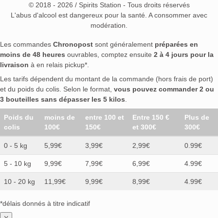
© 2018 - 2026 / Spirits Station - Tous droits réservés
L'abus d'alcool est dangereux pour la santé. A consommer avec
modération.
Les commandes
Chronopost
sont généralement
préparées en
moins de 48 heures
ouvrables, comptez ensuite
2 à 4 jours pour la
livraison
à en relais pickup*.
Les tarifs dépendent du montant de la commande (hors frais de port)
et du poids du colis. Selon le format,
vous pouvez commander 2 ou
3 bouteilles sans dépasser les 5 kilos
.
Poids du
moins de
entre 100 et
Entre 150 €
Plus de
colis
100€
150€
et 300€
300€
0 - 5 kg
5,99€
3,99€
2,99€
0.99€
5 - 10 kg
9,99€
7,99€
6,99€
4.99€
10 - 20 kg
11,99€
9,99€
8,99€
4.99€
*délais donnés à titre indicatif