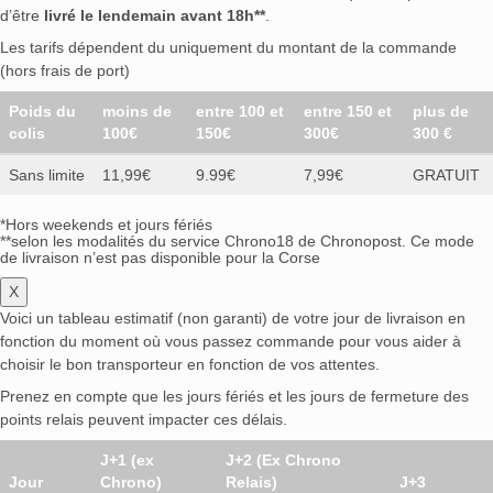
d’être
livré le lendemain avant 18h**
.
Les tarifs dépendent du uniquement du montant de la commande
(hors frais de port)
Poids du
moins de
entre 100 et
entre 150 et
plus de
colis
100€
150€
300€
300 €
Sans limite
11,99€
9.99€
7,99€
GRATUIT
*Hors weekends et jours fériés
**selon les modalités du service Chrono18 de Chronopost. Ce mode
de livraison n’est pas disponible pour la Corse
X
Voici un tableau estimatif (non garanti) de votre jour de livraison en
fonction du moment où vous passez commande pour vous aider à
choisir le bon transporteur en fonction de vos attentes.
Prenez en compte que les jours fériés et les jours de fermeture des
points relais peuvent impacter ces délais.
J+1 (ex
J+2 (Ex Chrono
Jour
Chrono)
Relais)
J+3