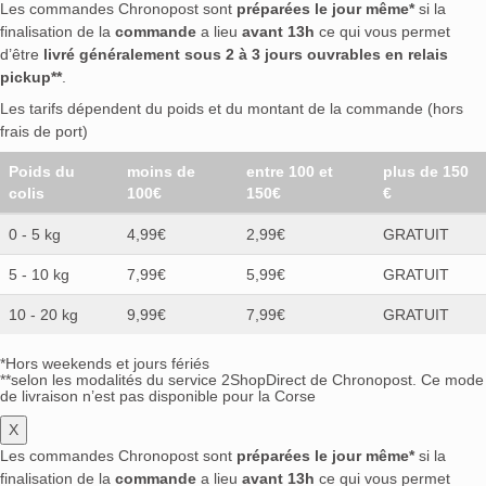
Les commandes Chronopost sont
préparées le jour même*
si la
finalisation de la
commande
a lieu
avant 13h
ce qui vous permet
d’être
livré généralement sous 2 à 3 jours ouvrables en relais
pickup**
.
Les tarifs dépendent du poids et du montant de la commande (hors
frais de port)
Poids du
moins de
entre 100 et
plus de 150
colis
100€
150€
€
0 - 5 kg
4,99€
2,99€
GRATUIT
5 - 10 kg
7,99€
5,99€
GRATUIT
10 - 20 kg
9,99€
7,99€
GRATUIT
*Hors weekends et jours fériés
**selon les modalités du service 2ShopDirect de Chronopost. Ce mode
de livraison n’est pas disponible pour la Corse
X
Les commandes Chronopost sont
préparées le jour même*
si la
finalisation de la
commande
a lieu
avant 13h
ce qui vous permet