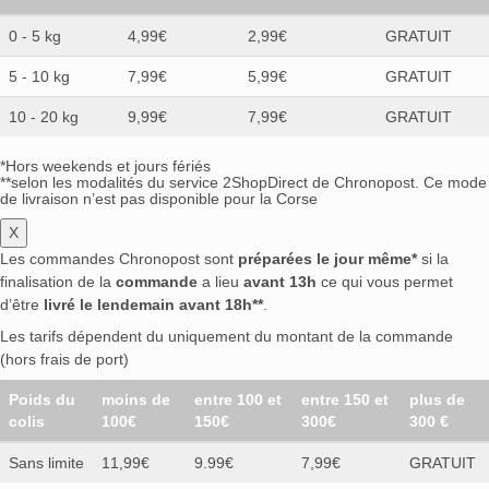
0 - 5 kg
4,99€
2,99€
GRATUIT
5 - 10 kg
7,99€
5,99€
GRATUIT
10 - 20 kg
9,99€
7,99€
GRATUIT
*Hors weekends et jours fériés
**selon les modalités du service 2ShopDirect de Chronopost. Ce mode
de livraison n’est pas disponible pour la Corse
X
Les commandes Chronopost sont
préparées le jour même*
si la
finalisation de la
commande
a lieu
avant 13h
ce qui vous permet
d’être
livré le lendemain avant 18h**
.
Les tarifs dépendent du uniquement du montant de la commande
(hors frais de port)
Poids du
moins de
entre 100 et
entre 150 et
plus de
colis
100€
150€
300€
300 €
Sans limite
11,99€
9.99€
7,99€
GRATUIT