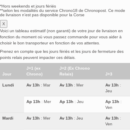
*Hors weekends et jours fériés
**selon les modalités du service Chrono18 de Chronopost. Ce mode
de livraison n’est pas disponible pour la Corse
X
Voici un tableau estimatif (non garanti) de votre jour de livraison en
fonction du moment où vous passez commande pour vous aider à
choisir le bon transporteur en fonction de vos attentes.
Prenez en compte que les jours fériés et les jours de fermeture des
points relais peuvent impacter ces délais.
J+1 (ex
J+2 (Ex Chrono
Jour
Chrono)
Relais)
J+3
Lundi
Av 13h
: Mar
Av 13h
: Mer
Av 13h
:
Jeu
Ap 13h
: Mer
Ap 13h
: Jeu
Ap 13h
:
Ven
Mardi
Av 13h
: Mer
Av 13h
: Jeu
Av 13h
:
Ven