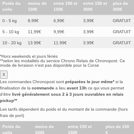
Poids du
moins de
entre 100 et
entre 150 et
plus de
colis
100€
150€
300€
300€
0 - 5 kg
8,99€
6,99€
3,99€
GRATUIT
5 - 10 kg
11,99€
9,99€
3,99€
GRATUIT
10 - 20 kg
13.99€
11.99€
3.99€
GRATUIT
*Hors weekends et jours fériés
**selon les modalités du service Chrono Relais de Chronopost. Ce
mode de livraison n’est pas disponible pour la Corse
X
Les commandes Chronopost sont
préparées le jour même*
si la
finalisation de la
commande
a lieu
avant 13h
ce qui vous permet
d’être
livré généralement sous 2 à 3 jours ouvrables en relais
pickup**
.
Les tarifs dépendent du poids et du montant de la commande (hors
frais de port)
Poids du
moins de
entre 100 et
plus de 150
colis
100€
150€
€