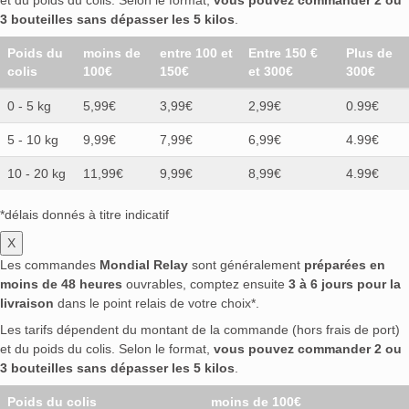
et du poids du colis. Selon le format,
vous pouvez commander 2 ou
3 bouteilles sans dépasser les 5 kilos
.
Poids du
moins de
entre 100 et
Entre 150 €
Plus de
colis
100€
150€
et 300€
300€
0 - 5 kg
5,99€
3,99€
2,99€
0.99€
5 - 10 kg
9,99€
7,99€
6,99€
4.99€
10 - 20 kg
11,99€
9,99€
8,99€
4.99€
*délais donnés à titre indicatif
X
Les commandes
Mondial Relay
sont généralement
préparées en
moins de 48 heures
ouvrables, comptez ensuite
3 à 6 jours pour la
livraison
dans le point relais de votre choix*.
Les tarifs dépendent du montant de la commande (hors frais de port)
et du poids du colis. Selon le format,
vous pouvez commander 2 ou
3 bouteilles sans dépasser les 5 kilos
.
Poids du colis
moins de 100€