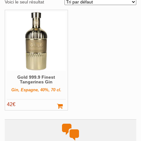
Voici le seul résultat
Alcools Bio
Bouteilles originales
Calendrier de l'avent
Coffrets Cadeau
Magnums et +
Pays
Voir ▼
Gold 999.9 Finest
Producteur
Voir ▼
Tangerines Gin
Gin, Espagne, 40%, 70 cl.
Volume
Voir ▼
Filter
42
€