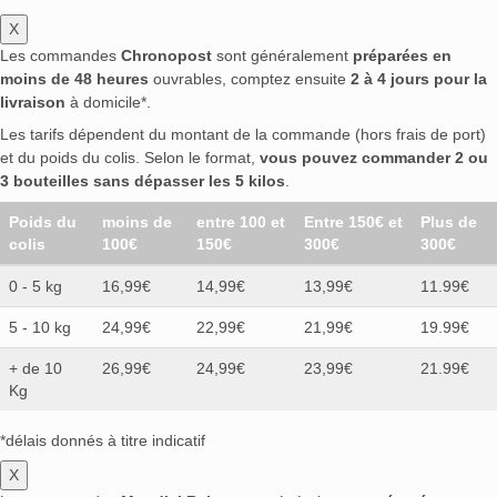
X
Les commandes
Chronopost
sont généralement
préparées en
moins de 48 heures
ouvrables, comptez ensuite
2 à 4 jours pour la
livraison
à domicile*.
Les tarifs dépendent du montant de la commande (hors frais de port)
et du poids du colis. Selon le format,
vous pouvez commander 2 ou
3 bouteilles sans dépasser les 5 kilos
.
Poids du
moins de
entre 100 et
Entre 150€ et
Plus de
colis
100€
150€
300€
300€
0 - 5 kg
16,99€
14,99€
13,99€
11.99€
5 - 10 kg
24,99€
22,99€
21,99€
19.99€
+ de 10
26,99€
24,99€
23,99€
21.99€
Kg
*délais donnés à titre indicatif
X