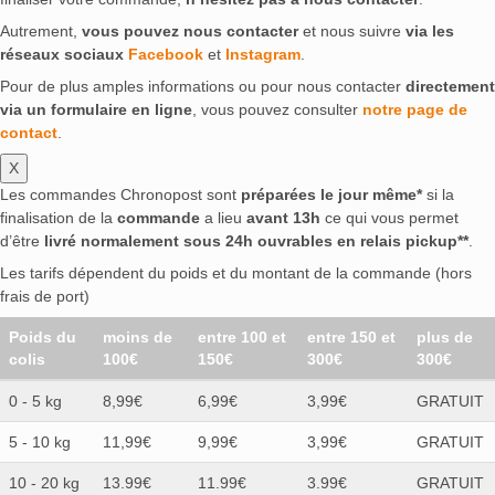
Autrement,
vous pouvez nous contacter
et nous suivre
via les
réseaux sociaux
Facebook
et
Instagram
.
Pour de plus amples informations ou pour nous contacter
directement
via un formulaire en ligne
, vous pouvez consulter
notre page de
contact
.
X
Les commandes Chronopost sont
préparées le jour même*
si la
finalisation de la
commande
a lieu
avant 13h
ce qui vous permet
d’être
livré normalement sous 24h ouvrables en relais pickup**
.
Les tarifs dépendent du poids et du montant de la commande (hors
frais de port)
Poids du
moins de
entre 100 et
entre 150 et
plus de
colis
100€
150€
300€
300€
0 - 5 kg
8,99€
6,99€
3,99€
GRATUIT
5 - 10 kg
11,99€
9,99€
3,99€
GRATUIT
10 - 20 kg
13.99€
11.99€
3.99€
GRATUIT