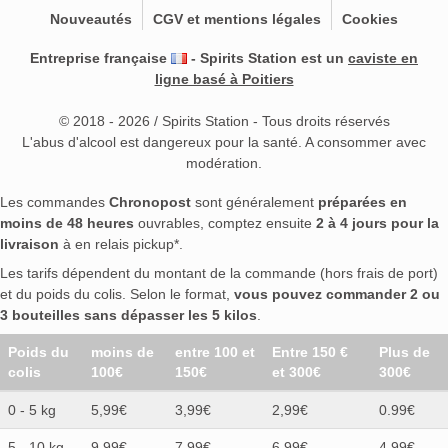
Nouveautés
CGV et mentions légales
Cookies
Entreprise française
- Spirits Station est un
caviste en
ligne basé à Poitiers
© 2018 - 2026 / Spirits Station - Tous droits réservés
L'abus d'alcool est dangereux pour la santé. A consommer avec
modération.
Les commandes
Chronopost
sont généralement
préparées en
moins de 48 heures
ouvrables, comptez ensuite
2 à 4 jours pour la
livraison
à en relais pickup*.
Les tarifs dépendent du montant de la commande (hors frais de port)
et du poids du colis. Selon le format,
vous pouvez commander 2 ou
3 bouteilles sans dépasser les 5 kilos
.
Poids du
moins de
entre 100 et
Entre 150 €
Plus de
colis
100€
150€
et 300€
300€
0 - 5 kg
5,99€
3,99€
2,99€
0.99€
5 - 10 kg
9,99€
7,99€
6,99€
4.99€