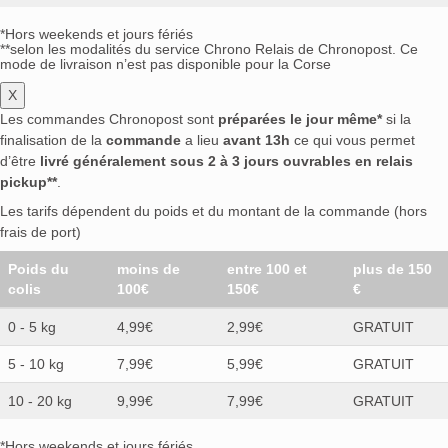
*Hors weekends et jours fériés
**selon les modalités du service Chrono Relais de Chronopost. Ce
mode de livraison n’est pas disponible pour la Corse
X
Les commandes Chronopost sont
préparées le jour même*
si la
finalisation de la
commande
a lieu
avant 13h
ce qui vous permet
d’être
livré généralement sous 2 à 3 jours ouvrables en relais
pickup**
.
Les tarifs dépendent du poids et du montant de la commande (hors
frais de port)
Poids du
moins de
entre 100 et
plus de 150
colis
100€
150€
€
0 - 5 kg
4,99€
2,99€
GRATUIT
5 - 10 kg
7,99€
5,99€
GRATUIT
10 - 20 kg
9,99€
7,99€
GRATUIT
*Hors weekends et jours fériés