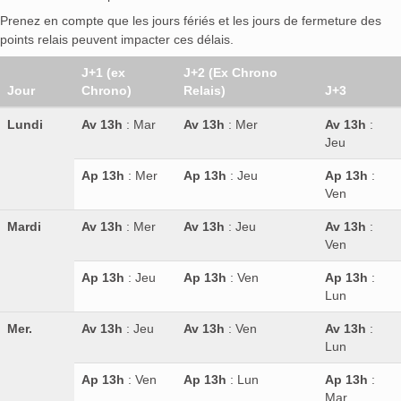
Prenez en compte que les jours fériés et les jours de fermeture des
points relais peuvent impacter ces délais.
J+1 (ex
J+2 (Ex Chrono
Jour
Chrono)
Relais)
J+3
Lundi
Av 13h
: Mar
Av 13h
: Mer
Av 13h
:
Jeu
Ap 13h
: Mer
Ap 13h
: Jeu
Ap 13h
:
Ven
Mardi
Av 13h
: Mer
Av 13h
: Jeu
Av 13h
:
Ven
Ap 13h
: Jeu
Ap 13h
: Ven
Ap 13h
:
Lun
Mer.
Av 13h
: Jeu
Av 13h
: Ven
Av 13h
:
Lun
Ap 13h
: Ven
Ap 13h
: Lun
Ap 13h
:
Mar