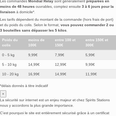
Les commandes
Mondial Relay
sont généralement
préparées en
moins de 48 heures
ouvrables, comptez ensuite
3 à 6 jours pour la
livraison
à domicile*.
Les tarifs dépendent du montant de la commande (hors frais de port)
et du poids du colis. Selon le format,
vous pouvez commander 2 ou
3 bouteilles sans dépasser les 5 kilos
.
Poids du
moins de
entre 100 et
entre 150€ et
colis
100€
150€
300€
0 - 5 kg
9,99€
7,99€
5,99€
5 - 10 kg
14,99€
12,99€
9,99€
10 - 20 kg
16,99€
14,99€
11,99€
*délais donnés à titre indicatif
×
La sécurité sur internet est un enjeu majeur et chez Spirits Stations
nous y accordons la plus grande importance.
C’est pourquoi le site est entièrement sécurisé grâce à un certificat