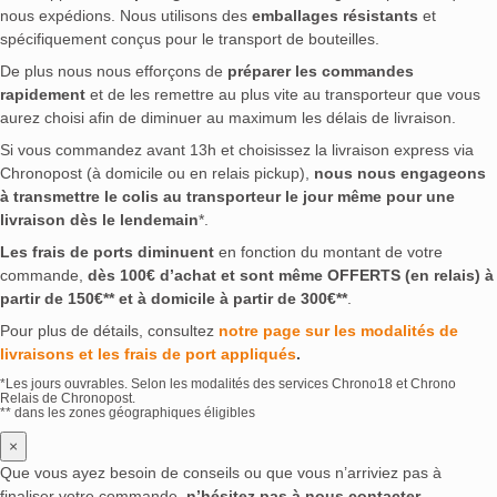
nous expédions. Nous utilisons des
emballages résistants
et
spécifiquement conçus pour le transport de bouteilles.
De plus nous nous efforçons de
préparer les commandes
rapidement
et de les remettre au plus vite au transporteur que vous
aurez choisi afin de diminuer au maximum les délais de livraison.
Si vous commandez avant 13h et choisissez la livraison express via
Chronopost (à domicile ou en relais pickup),
nous nous engageons
à transmettre le colis au transporteur le jour même pour une
livraison dès le lendemain
*.
Les frais de ports diminuent
en fonction du montant de votre
commande,
dès 100€ d’achat et sont même OFFERTS (en relais) à
partir de 150€** et à domicile à partir de 300€**
.
Pour plus de détails, consultez
notre page sur les modalités de
livraisons et les frais de port appliqués
.
*Les jours ouvrables. Selon les modalités des services Chrono18 et Chrono
Relais de Chronopost.
** dans les zones géographiques éligibles
×
Que vous ayez besoin de conseils ou que vous n’arriviez pas à
finaliser votre commande,
n’hésitez pas à nous contacter
.