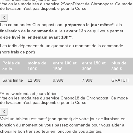
**selon les modalités du service 2ShopDirect de Chronopost. Ce mode
de livraison n’est pas disponible pour la Corse
X
Les commandes Chronopost sont
préparées le jour même*
si la
finalisation de la
commande
a lieu
avant 13h
ce qui vous permet
d’être
livré le lendemain avant 18h**
.
Les tarifs dépendent du uniquement du montant de la commande
(hors frais de port)
Poids du
moins de
entre 100 et
entre 150 et
plus de
colis
100€
150€
300€
300 €
Sans limite
11,99€
9.99€
7,99€
GRATUIT
*Hors weekends et jours fériés
**selon les modalités du service Chrono18 de Chronopost. Ce mode
de livraison n’est pas disponible pour la Corse
X
Voici un tableau estimatif (non garanti) de votre jour de livraison en
fonction du moment où vous passez commande pour vous aider à
choisir le bon transporteur en fonction de vos attentes.