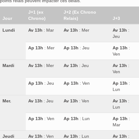
points relais peuvent impacter ces délais.
J+1 (ex
J+2 (Ex Chrono
Jour
Chrono)
Relais)
J+3
Lundi
Av 13h
: Mar
Av 13h
: Mer
Av 13h
:
Jeu
Ap 13h
: Mer
Ap 13h
: Jeu
Ap 13h
:
Ven
Mardi
Av 13h
: Mer
Av 13h
: Jeu
Av 13h
:
Ven
Ap 13h
: Jeu
Ap 13h
: Ven
Ap 13h
:
Lun
Mer.
Av 13h
: Jeu
Av 13h
: Ven
Av 13h
:
Lun
Ap 13h
: Ven
Ap 13h
: Lun
Ap 13h
:
Mar
Jeudi
Av 13h
: Ven
Av 13h
: Lun
Av 13h
: