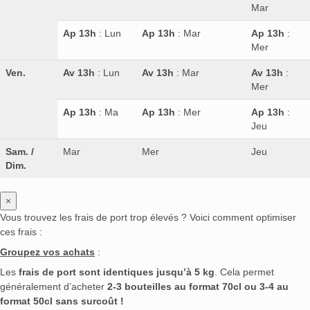
Mar
Ap 13h
: Lun
Ap 13h
: Mar
Ap 13h
:
Mer
Ven.
Av 13h
: Lun
Av 13h
: Mar
Av 13h
:
Mer
Ap 13h
: Ma
Ap 13h
: Mer
Ap 13h
:
Jeu
Sam. /
Mar
Mer
Jeu
Dim.
×
Vous trouvez les frais de port trop élevés ? Voici comment optimiser
ces frais :
Groupez vos achats
:
Les
frais de port sont identiques jusqu’à 5 kg
. Cela permet
généralement d’acheter
2-3 bouteilles au format 70cl ou 3-4 au
format 50cl sans surcoût !