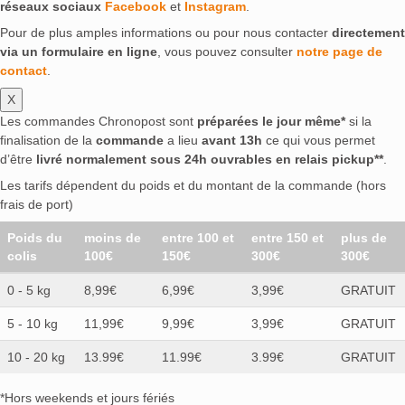
réseaux sociaux
Facebook
et
Instagram
.
Pour de plus amples informations ou pour nous contacter
directement
via un formulaire en ligne
, vous pouvez consulter
notre page de
contact
.
X
Les commandes Chronopost sont
préparées le jour même*
si la
finalisation de la
commande
a lieu
avant 13h
ce qui vous permet
d’être
livré normalement sous 24h ouvrables en relais pickup**
.
Les tarifs dépendent du poids et du montant de la commande (hors
frais de port)
Poids du
moins de
entre 100 et
entre 150 et
plus de
colis
100€
150€
300€
300€
0 - 5 kg
8,99€
6,99€
3,99€
GRATUIT
5 - 10 kg
11,99€
9,99€
3,99€
GRATUIT
10 - 20 kg
13.99€
11.99€
3.99€
GRATUIT
*Hors weekends et jours fériés