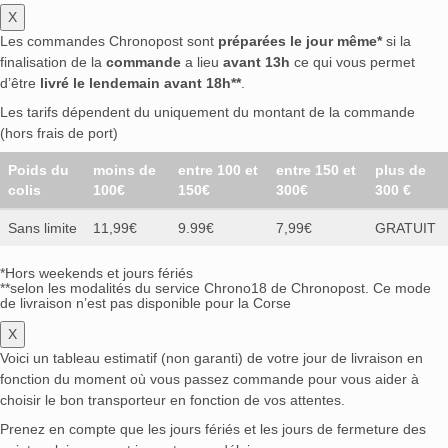
X
Les commandes Chronopost sont
préparées le jour même*
si la
finalisation de la
commande
a lieu
avant 13h
ce qui vous permet
d’être
livré le lendemain avant 18h**
.
Les tarifs dépendent du uniquement du montant de la commande
(hors frais de port)
Poids du
moins de
entre 100 et
entre 150 et
plus de
colis
100€
150€
300€
300 €
Sans limite
11,99€
9.99€
7,99€
GRATUIT
*Hors weekends et jours fériés
**selon les modalités du service Chrono18 de Chronopost. Ce mode
de livraison n’est pas disponible pour la Corse
X
Voici un tableau estimatif (non garanti) de votre jour de livraison en
fonction du moment où vous passez commande pour vous aider à
choisir le bon transporteur en fonction de vos attentes.
Prenez en compte que les jours fériés et les jours de fermeture des