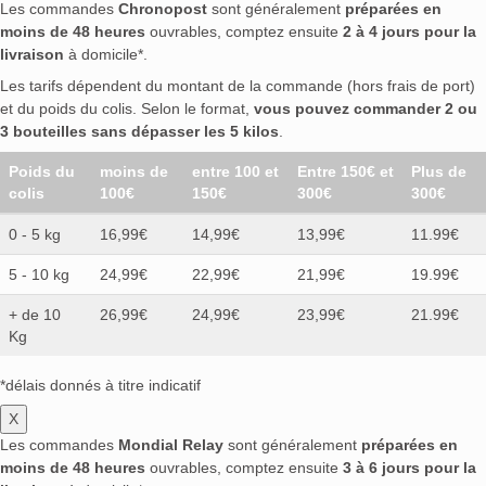
Les commandes
Chronopost
sont généralement
préparées en
moins de 48 heures
ouvrables, comptez ensuite
2 à 4 jours pour la
livraison
à domicile*.
Les tarifs dépendent du montant de la commande (hors frais de port)
et du poids du colis. Selon le format,
vous pouvez commander 2 ou
3 bouteilles sans dépasser les 5 kilos
.
Poids du
moins de
entre 100 et
Entre 150€ et
Plus de
colis
100€
150€
300€
300€
0 - 5 kg
16,99€
14,99€
13,99€
11.99€
5 - 10 kg
24,99€
22,99€
21,99€
19.99€
+ de 10
26,99€
24,99€
23,99€
21.99€
Kg
*délais donnés à titre indicatif
X
Les commandes
Mondial Relay
sont généralement
préparées en
moins de 48 heures
ouvrables, comptez ensuite
3 à 6 jours pour la