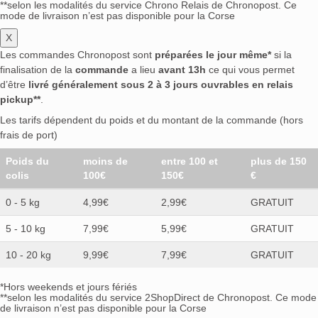
**selon les modalités du service Chrono Relais de Chronopost. Ce
mode de livraison n’est pas disponible pour la Corse
X
Les commandes Chronopost sont
préparées le jour même*
si la
finalisation de la
commande
a lieu
avant 13h
ce qui vous permet
d’être
livré généralement sous 2 à 3 jours ouvrables en relais
pickup**
.
Les tarifs dépendent du poids et du montant de la commande (hors
frais de port)
Poids du
moins de
entre 100 et
plus de 150
colis
100€
150€
€
0 - 5 kg
4,99€
2,99€
GRATUIT
5 - 10 kg
7,99€
5,99€
GRATUIT
10 - 20 kg
9,99€
7,99€
GRATUIT
*Hors weekends et jours fériés
**selon les modalités du service 2ShopDirect de Chronopost. Ce mode
de livraison n’est pas disponible pour la Corse