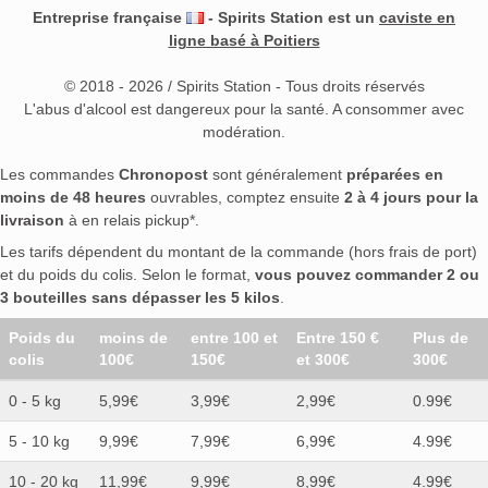
Entreprise française
- Spirits Station est un
caviste en
ligne basé à Poitiers
© 2018 - 2026 / Spirits Station - Tous droits réservés
L'abus d'alcool est dangereux pour la santé. A consommer avec
modération.
Les commandes
Chronopost
sont généralement
préparées en
moins de 48 heures
ouvrables, comptez ensuite
2 à 4 jours pour la
livraison
à en relais pickup*.
Les tarifs dépendent du montant de la commande (hors frais de port)
et du poids du colis. Selon le format,
vous pouvez commander 2 ou
3 bouteilles sans dépasser les 5 kilos
.
Poids du
moins de
entre 100 et
Entre 150 €
Plus de
colis
100€
150€
et 300€
300€
0 - 5 kg
5,99€
3,99€
2,99€
0.99€
5 - 10 kg
9,99€
7,99€
6,99€
4.99€
10 - 20 kg
11,99€
9,99€
8,99€
4.99€