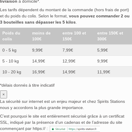
livraison
à domicile*.
Les tarifs dépendent du montant de la commande (hors frais de port)
et du poids du colis. Selon le format,
vous pouvez commander 2 ou
3 bouteilles sans dépasser les 5 kilos
.
Poids du
moins de
entre 100 et
entre 150€ et
colis
100€
150€
300€
0 - 5 kg
9,99€
7,99€
5,99€
5 - 10 kg
14,99€
12,99€
9,99€
10 - 20 kg
16,99€
14,99€
11,99€
*délais donnés à titre indicatif
×
La sécurité sur internet est un enjeu majeur et chez Spirits Stations
nous y accordons la plus grande importance.
C’est pourquoi le site est entièrement sécurisé grâce à un certificat
SSL, indiqué par la présence d’un cadenas et de l’adresse du site
commençant par https:// :