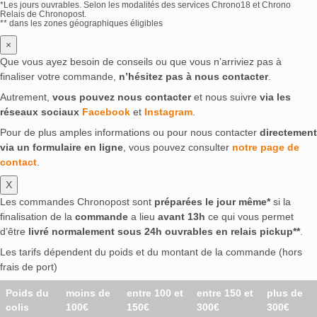
*Les jours ouvrables. Selon les modalités des services Chrono18 et Chrono
Relais de Chronopost.
** dans les zones géographiques éligibles
×
Que vous ayez besoin de conseils ou que vous n’arriviez pas à
finaliser votre commande,
n’hésitez pas à nous contacter
.
Autrement,
vous pouvez nous contacter
et nous suivre
via les
réseaux sociaux
Facebook
et
Instagram
.
Pour de plus amples informations ou pour nous contacter
directement
via un formulaire en ligne
, vous pouvez consulter
notre page de
contact
.
X
Les commandes Chronopost sont
préparées le jour même*
si la
finalisation de la
commande
a lieu
avant 13h
ce qui vous permet
d’être
livré normalement sous 24h ouvrables en relais pickup**
.
Les tarifs dépendent du poids et du montant de la commande (hors
frais de port)
Poids du
moins de
entre 100 et
entre 150 et
plus de
colis
100€
150€
300€
300€