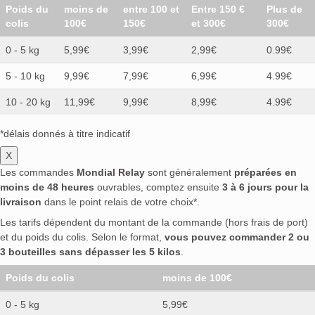
Poids du
moins de
entre 100 et
Entre 150 €
Plus de
colis
100€
150€
et 300€
300€
0 - 5 kg
5,99€
3,99€
2,99€
0.99€
5 - 10 kg
9,99€
7,99€
6,99€
4.99€
10 - 20 kg
11,99€
9,99€
8,99€
4.99€
*délais donnés à titre indicatif
X
Les commandes
Mondial Relay
sont généralement
préparées en
moins de 48 heures
ouvrables, comptez ensuite
3 à 6 jours pour la
livraison
dans le point relais de votre choix*.
Les tarifs dépendent du montant de la commande (hors frais de port)
et du poids du colis. Selon le format,
vous pouvez commander 2 ou
3 bouteilles sans dépasser les 5 kilos
.
Poids du colis
moins de 100€
0 - 5 kg
5,99€