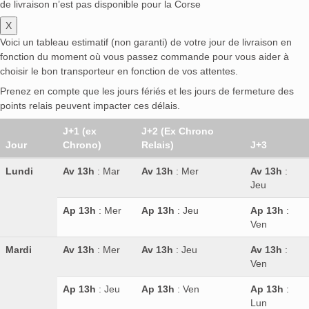
de livraison n’est pas disponible pour la Corse
X
Voici un tableau estimatif (non garanti) de votre jour de livraison en
fonction du moment où vous passez commande pour vous aider à
choisir le bon transporteur en fonction de vos attentes.
Prenez en compte que les jours fériés et les jours de fermeture des
points relais peuvent impacter ces délais.
J+1 (ex
J+2 (Ex Chrono
Jour
Chrono)
Relais)
J+3
Lundi
Av 13h
: Mar
Av 13h
: Mer
Av 13h
:
Jeu
Ap 13h
: Mer
Ap 13h
: Jeu
Ap 13h
:
Ven
Mardi
Av 13h
: Mer
Av 13h
: Jeu
Av 13h
:
Ven
Ap 13h
: Jeu
Ap 13h
: Ven
Ap 13h
:
Lun