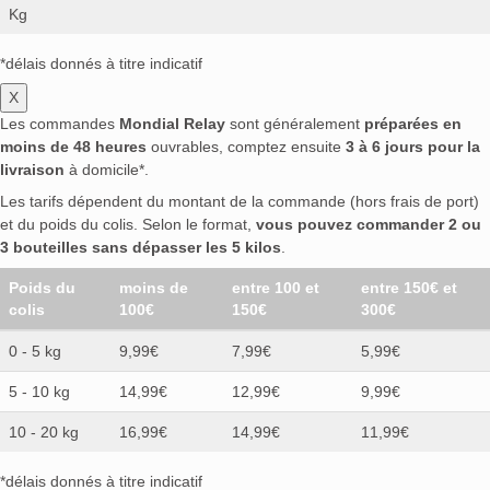
Kg
*délais donnés à titre indicatif
X
Les commandes
Mondial Relay
sont généralement
préparées en
moins de 48 heures
ouvrables, comptez ensuite
3 à 6 jours pour la
livraison
à domicile*.
Les tarifs dépendent du montant de la commande (hors frais de port)
et du poids du colis. Selon le format,
vous pouvez commander 2 ou
3 bouteilles sans dépasser les 5 kilos
.
Poids du
moins de
entre 100 et
entre 150€ et
colis
100€
150€
300€
0 - 5 kg
9,99€
7,99€
5,99€
5 - 10 kg
14,99€
12,99€
9,99€
10 - 20 kg
16,99€
14,99€
11,99€
*délais donnés à titre indicatif