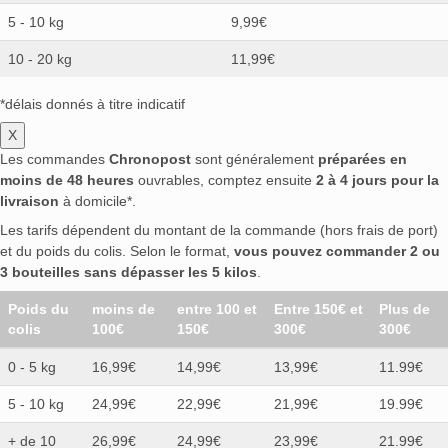
5 - 10 kg
9,99€
10 - 20 kg
11,99€
*délais donnés à titre indicatif
X
Les commandes
Chronopost
sont généralement
préparées en
moins de 48 heures
ouvrables, comptez ensuite
2 à 4 jours pour la
livraison
à domicile*.
Les tarifs dépendent du montant de la commande (hors frais de port)
et du poids du colis. Selon le format,
vous pouvez commander 2 ou
3 bouteilles sans dépasser les 5 kilos
.
Poids du
moins de
entre 100 et
Entre 150€ et
Plus de
colis
100€
150€
300€
300€
0 - 5 kg
16,99€
14,99€
13,99€
11.99€
5 - 10 kg
24,99€
22,99€
21,99€
19.99€
+ de 10
26,99€
24,99€
23,99€
21.99€