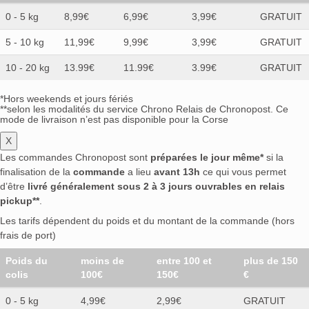
0 - 5 kg
8,99€
6,99€
3,99€
GRATUIT
5 - 10 kg
11,99€
9,99€
3,99€
GRATUIT
10 - 20 kg
13.99€
11.99€
3.99€
GRATUIT
*Hors weekends et jours fériés
**selon les modalités du service Chrono Relais de Chronopost. Ce
mode de livraison n’est pas disponible pour la Corse
X
Les commandes Chronopost sont
préparées le jour même*
si la
finalisation de la
commande
a lieu
avant 13h
ce qui vous permet
d’être
livré généralement sous 2 à 3 jours ouvrables en relais
pickup**
.
Les tarifs dépendent du poids et du montant de la commande (hors
frais de port)
Poids du
moins de
entre 100 et
plus de 150
colis
100€
150€
€
0 - 5 kg
4,99€
2,99€
GRATUIT