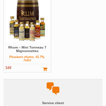
Bouteilles originales
Calendrier de l'avent
Coffrets Cadeau
Magnums et +
Pays
Voir ▼
Rhum – Mini Tonneau 7
Producteur
Voir ▼
Mignonnettes
Plusieurs rhums, 41.7%,
Volume
Voir ▼
7x2cl
Filter
34
€
Service client