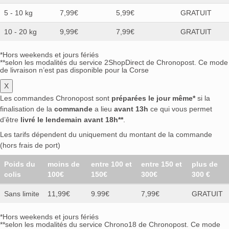
5 - 10 kg
7,99€
5,99€
GRATUIT
10 - 20 kg
9,99€
7,99€
GRATUIT
*Hors weekends et jours fériés
**selon les modalités du service 2ShopDirect de Chronopost. Ce mode
de livraison n’est pas disponible pour la Corse
X
Les commandes Chronopost sont
préparées le jour même*
si la
finalisation de la
commande
a lieu
avant 13h
ce qui vous permet
d’être
livré le lendemain avant 18h**
.
Les tarifs dépendent du uniquement du montant de la commande
(hors frais de port)
Poids du
moins de
entre 100 et
entre 150 et
plus de
colis
100€
150€
300€
300 €
Sans limite
11,99€
9.99€
7,99€
GRATUIT
*Hors weekends et jours fériés
**selon les modalités du service Chrono18 de Chronopost. Ce mode