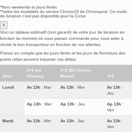
*Hors weekends et jours fériés
**selon les modalités du service Chrono18 de Chronopost. Ce mode
de livraison n’est pas disponible pour la Corse
X
Voici un tableau estimatif (non garanti) de votre jour de livraison en
fonction du moment où vous passez commande pour vous aider à
choisir le bon transporteur en fonction de vos attentes.
Prenez en compte que les jours fériés et les jours de fermeture des
points relais peuvent impacter ces délais.
J+1 (ex
J+2 (Ex Chrono
Jour
Chrono)
Relais)
J+3
Lundi
Av 13h
: Mar
Av 13h
: Mer
Av 13h
:
Jeu
Ap 13h
: Mer
Ap 13h
: Jeu
Ap 13h
:
Ven
Mardi
Av 13h
: Mer
Av 13h
: Jeu
Av 13h
:
Ven