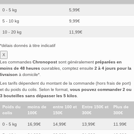
0 - 5 kg
5,99€
5 - 10 kg
9,99€
10 - 20 kg
11,99€
*délais donnés à titre indicatif
X
Les commandes
Chronopost
sont généralement
préparées en
moins de 48 heures
ouvrables, comptez ensuite
2 à 4 jours pour la
livraison
à domicile*.
Les tarifs dépendent du montant de la commande (hors frais de port)
et du poids du colis. Selon le format,
vous pouvez commander 2 ou
3 bouteilles sans dépasser les 5 kilos
.
Poids du
moins de
entre 100 et
Entre 150€ et
Plus de
colis
100€
150€
300€
300€
0 - 5 kg
16,99€
14,99€
13,99€
11.99€