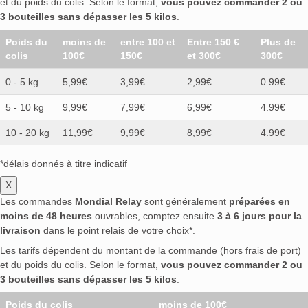
et du poids du colis. Selon le format,
vous pouvez commander 2 ou
3 bouteilles sans dépasser les 5 kilos
.
Poids du
moins de
entre 100 et
Entre 150 €
Plus de
colis
100€
150€
et 300€
300€
0 - 5 kg
5,99€
3,99€
2,99€
0.99€
5 - 10 kg
9,99€
7,99€
6,99€
4.99€
10 - 20 kg
11,99€
9,99€
8,99€
4.99€
*délais donnés à titre indicatif
X
Les commandes
Mondial Relay
sont généralement
préparées en
moins de 48 heures
ouvrables, comptez ensuite
3 à 6 jours pour la
livraison
dans le point relais de votre choix*.
Les tarifs dépendent du montant de la commande (hors frais de port)
et du poids du colis. Selon le format,
vous pouvez commander 2 ou
3 bouteilles sans dépasser les 5 kilos
.
Poids du colis
moins de 100€