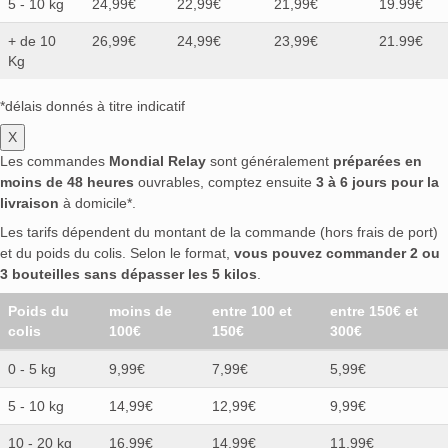
5 - 10 kg
24,99€
22,99€
21,99€
19.99€
+ de 10
26,99€
24,99€
23,99€
21.99€
Kg
*délais donnés à titre indicatif
X
Les commandes
Mondial Relay
sont généralement
préparées en
moins de 48 heures
ouvrables, comptez ensuite
3 à 6 jours pour la
livraison
à domicile*.
Les tarifs dépendent du montant de la commande (hors frais de port)
et du poids du colis. Selon le format,
vous pouvez commander 2 ou
3 bouteilles sans dépasser les 5 kilos
.
Poids du
moins de
entre 100 et
entre 150€ et
colis
100€
150€
300€
0 - 5 kg
9,99€
7,99€
5,99€
5 - 10 kg
14,99€
12,99€
9,99€
10 - 20 kg
16,99€
14,99€
11,99€