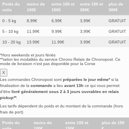
Poids du
moins de
entre 100 et
entre 150 et
plus de
colis
100€
150€
300€
300€
0 - 5 kg
8,99€
6,99€
3,99€
GRATUIT
5 - 10 kg
11,99€
9,99€
3,99€
GRATUIT
10 - 20 kg
13.99€
11.99€
3.99€
GRATUIT
*Hors weekends et jours fériés
**selon les modalités du service Chrono Relais de Chronopost. Ce
mode de livraison n’est pas disponible pour la Corse
X
Les commandes Chronopost sont
préparées le jour même*
si la
finalisation de la
commande
a lieu
avant 13h
ce qui vous permet
d’être
livré généralement sous 2 à 3 jours ouvrables en relais
pickup**
.
Les tarifs dépendent du poids et du montant de la commande (hors
frais de port)
Poids du
moins de
entre 100 et
plus de 150
colis
100€
150€
€