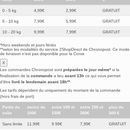
0 - 5 kg
4,99€
2,99€
GRATUIT
5 - 10 kg
7,99€
5,99€
GRATUIT
10 - 20 kg
9,99€
7,99€
GRATUIT
*Hors weekends et jours fériés
**selon les modalités du service 2ShopDirect de Chronopost. Ce mode
de livraison n’est pas disponible pour la Corse
X
Les commandes Chronopost sont
préparées le jour même*
si la
finalisation de la
commande
a lieu
avant 13h
ce qui vous permet
d’être
livré le lendemain avant 18h**
.
Les tarifs dépendent du uniquement du montant de la commande
(hors frais de port)
Poids du
moins de
entre 100 et
entre 150 et
plus de
colis
100€
150€
300€
300 €
Sans limite
11,99€
9.99€
7,99€
GRATUIT