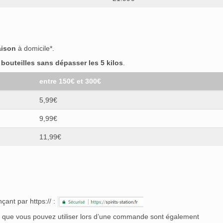
aison
à domicile*.
outeilles sans dépasser les 5 kilos
.
entre 150€ et 300€
5,99€
9,99€
11,99€
çant par https:// :
nt que vous pouvez utiliser lors d’une commande sont également