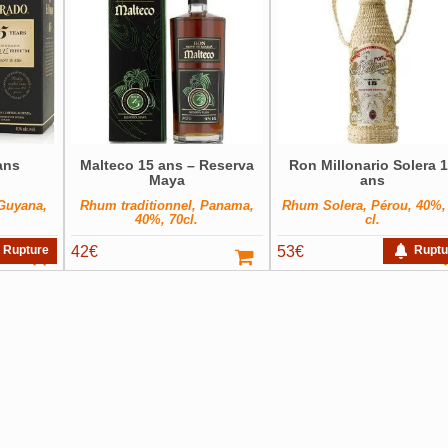
ans
Malteco 15 ans – Reserva
Ron Millonario Solera 
Maya
ans
 Guyana,
Rhum traditionnel, Panama,
Rhum Solera, Pérou, 40%,
40%, 70cl.
cl.
Rupture
42
€
53
€
Ruptu