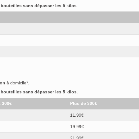
outeilles sans dépasser les 5 kilos
.
son
à domicile*.
outeilles sans dépasser les 5 kilos
.
t 300€
Plus de 300€
11.99€
19.99€
21.99€