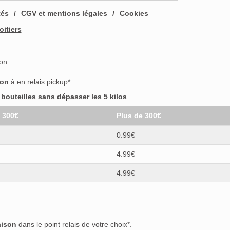
tés
CGV et mentions légales
Cookies
oitiers
on.
son
à en relais pickup*.
outeilles sans dépasser les 5 kilos
.
t 300€
Plus de 300€
0.99€
4.99€
4.99€
aison
dans le point relais de votre choix*.