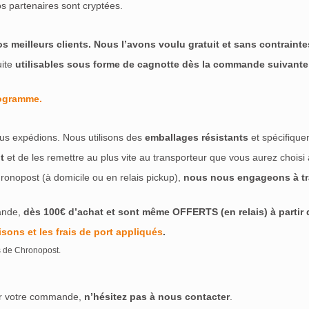
s partenaires sont cryptées.
meilleurs clients. Nous l’avons voulu gratuit et sans contraintes
uite
utilisables sous forme de cagnotte dès la commande suivante
rogramme.
us expédions. Nous utilisons des
emballages résistants
et spécifique
t
et de les remettre au plus vite au transporteur que vous aurez choisi
ronopost (à domicile ou en relais pickup),
nous nous engageons à tra
ande,
dès 100€ d’achat et sont même OFFERTS (en relais) à partir de
isons et les frais de port appliqués
.
s de Chronopost.
ser votre commande,
n’hésitez pas à nous contacter
.