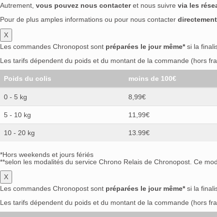
Autrement,
vous pouvez nous contacter
et nous suivre
via les rés
Pour de plus amples informations ou pour nous contacter
directement
X
Les commandes Chronopost sont
préparées le jour même*
si la final
Les tarifs dépendent du poids et du montant de la commande (hors frai
Poids du colis
moins de 100€
0 - 5 kg
8,99€
5 - 10 kg
11,99€
10 - 20 kg
13.99€
*Hors weekends et jours fériés
**selon les modalités du service Chrono Relais de Chronopost. Ce mode
X
Les commandes Chronopost sont
préparées le jour même*
si la final
Les tarifs dépendent du poids et du montant de la commande (hors frai