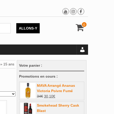
0
ALLONS-Y
 » 15 ans
Votre panier :
Promotions en cours :
MAVA Arrangé Ananas
Victoria Poivre Fumé
Le
Le
34
€
30,10
€
prix
prix
Smokehead Sherry Cask
initial
actuel
Blast
était :
est :