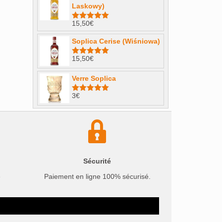
Laskowy)
15,50
€
Note
4.98
sur 5
Soplica Cerise (Wiśniowa)
15,50
€
Note
5.00
sur 5
Verre Soplica
3
€
Note
5.00
sur 5
Sécurité
e
Paiement en ligne 100% sécurisé.