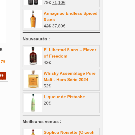
Le
Le
79
€
71,10
€
34€.
30,10€.
prix
prix
Armagnac Endless Spiced
initial
actuel
6 ans
était :
est :
Le
Le
42
€
37,80
€
79€.
71,10€.
prix
prix
initial
actuel
Nouveautés :
était :
est :
El Libertad 5 ans – Flavor
15
42€.
37,80€.
of Freedom
 70
42
€
Whisky Assemblage Pure
re
Malt - Hors Série 2024
52
€
Liqueur de Pistache
20
€
Meilleures ventes :
Soplica Noisette (Orzech