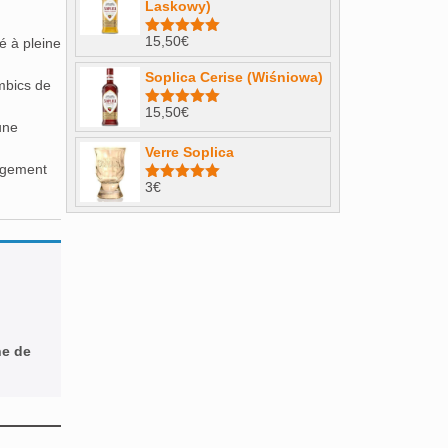
Laskowy)
15,50
€
é à pleine
Note
4.98
sur 5
Soplica Cerise (Wiśniowa)
ambics de
15,50
€
Note
5.00
une
sur 5
Verre Soplica
gagement
3
€
Note
5.00
sur 5
ne de