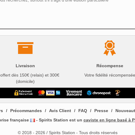
s recherchez, surtout s’il s’agit d’une édition particulière
Livraison
Récompense
 offert dès 150€ (relais) et 300€
Votre fidélité récompensé
(domicile)
rs
Précommandes
Avis Client
FAQ
Presse
Nouveau
prise française
- Spirits Station est un
caviste en ligne basé à P
© 2018 - 2026 / Spirits Station - Tous droits réservés