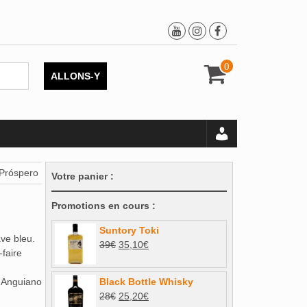
0
ALLONS-Y
 Próspero
Votre panier :
Promotions en cours :
Suntory Toki
ve bleu.
Le
Le
39
€
35,10
€
-faire
prix
prix
initial
actuel
a Anguiano
Black Bottle Whisky
était :
est :
Le
Le
28
€
25,20
€
39€.
35,10€.