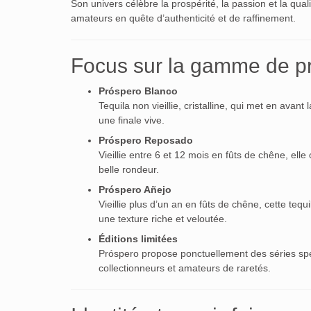
Son univers célèbre la prospérité, la passion et la quali
amateurs en quête d’authenticité et de raffinement.
Focus sur la gamme de pr
Próspero Blanco
Tequila non vieillie, cristalline, qui met en avan
une finale vive.
Próspero Reposado
Vieillie entre 6 et 12 mois en fûts de chêne, ell
belle rondeur.
Próspero Añejo
Vieillie plus d’un an en fûts de chêne, cette teq
une texture riche et veloutée.
Éditions limitées
Próspero propose ponctuellement des séries spéc
collectionneurs et amateurs de raretés.