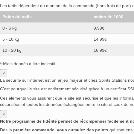
Les tarifs dépendent du montant de la commande (hors frais de port) et
Poids du colis
moins de 100€
0 - 5 kg
9,99€
5 - 10 kg
14,99€
10 - 20 kg
16,99€
*délais donnés à titre indicatif
×
La sécurité sur internet est un enjeu majeur et chez Spirits Stations n
C’est pourquoi le site est entièrement sécurisé grâce à un certificat S
Ces éléments vous assurent que le site est sécurisé et que les inform
sécurisées et toutes les données échangées entre le site et ceux de no
×
Notre programme de fidélité permet de récompenser facilement nos 
Dès la
première commande, vous cumulez des points
qui sont ens