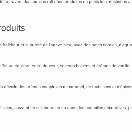
té, à travers des tequilas raffinées produites en petits lots, destinées a
oduits
t la fraîcheur et la pureté de l’agave bleu, avec des notes florales, d’agr
e offre un équilibre entre douceur, saveurs boisées et arômes de vanille
uila dévoile des arômes complexes de caramel, de fruits secs et d’épice
iales, souvent en collaboration ou dans des bouteilles décoratives, po