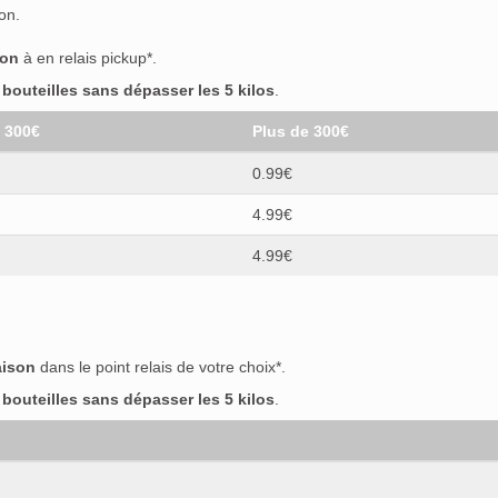
on.
son
à en relais pickup*.
outeilles sans dépasser les 5 kilos
.
t 300€
Plus de 300€
0.99€
4.99€
4.99€
aison
dans le point relais de votre choix*.
outeilles sans dépasser les 5 kilos
.