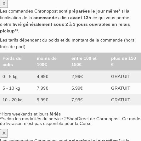
X
Les commandes Chronopost sont
préparées le jour même*
si la
finalisation de la
commande
a lieu
avant 13h
ce qui vous permet
d’être
livré généralement sous 2 à 3 jours ouvrables en relais
pickup**
.
Les tarifs dépendent du poids et du montant de la commande (hors
frais de port)
Poids du
moins de
entre 100 et
plus de 150
colis
100€
150€
€
0 - 5 kg
4,99€
2,99€
GRATUIT
5 - 10 kg
7,99€
5,99€
GRATUIT
10 - 20 kg
9,99€
7,99€
GRATUIT
*Hors weekends et jours fériés
**selon les modalités du service 2ShopDirect de Chronopost. Ce mode
de livraison n’est pas disponible pour la Corse
X
Les commandes Chronopost sont
préparées le jour même*
si la