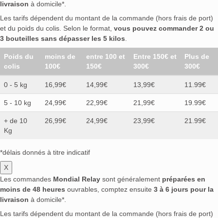
livraison
à domicile*.
Les tarifs dépendent du montant de la commande (hors frais de port)
et du poids du colis. Selon le format,
vous pouvez commander 2 ou
3 bouteilles sans dépasser les 5 kilos
.
Poids du
moins de
entre 100 et
Entre 150€ et
Plus de
colis
100€
150€
300€
300€
0 - 5 kg
16,99€
14,99€
13,99€
11.99€
5 - 10 kg
24,99€
22,99€
21,99€
19.99€
+ de 10
26,99€
24,99€
23,99€
21.99€
Kg
*délais donnés à titre indicatif
X
Les commandes
Mondial Relay
sont généralement
préparées en
moins de 48 heures
ouvrables, comptez ensuite
3 à 6 jours pour la
livraison
à domicile*.
Les tarifs dépendent du montant de la commande (hors frais de port)