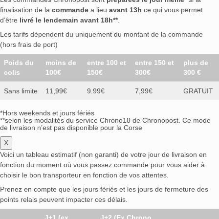
finalisation de la
commande
a lieu
avant 13h
ce qui vous permet
d’être
livré le lendemain avant 18h**
.
Les tarifs dépendent du uniquement du montant de la commande
(hors frais de port)
Poids du
moins de
entre 100 et
entre 150 et
plus de
colis
100€
150€
300€
300 €
Sans limite
11,99€
9.99€
7,99€
GRATUIT
*Hors weekends et jours fériés
**selon les modalités du service Chrono18 de Chronopost. Ce mode
de livraison n’est pas disponible pour la Corse
X
Voici un tableau estimatif (non garanti) de votre jour de livraison en
fonction du moment où vous passez commande pour vous aider à
choisir le bon transporteur en fonction de vos attentes.
Prenez en compte que les jours fériés et les jours de fermeture des
points relais peuvent impacter ces délais.
J+1 (ex
J+2 (Ex Chrono