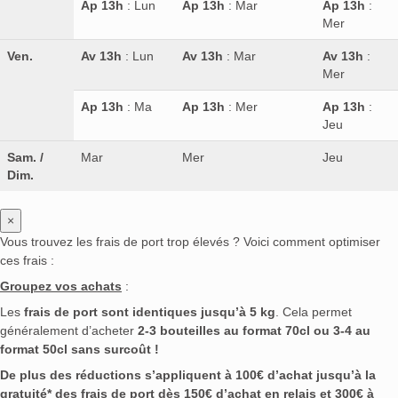
Ap 13h
: Lun
Ap 13h
: Mar
Ap 13h
:
Mer
Ven.
Av 13h
: Lun
Av 13h
: Mar
Av 13h
:
Mer
Ap 13h
: Ma
Ap 13h
: Mer
Ap 13h
:
Jeu
Sam. /
Mar
Mer
Jeu
Dim.
×
Vous trouvez les frais de port trop élevés ? Voici comment optimiser
ces frais :
Groupez vos achats
:
Les
frais de port sont identiques jusqu’à 5 kg
. Cela permet
généralement d’acheter
2-3 bouteilles au format 70cl ou 3-4 au
format 50cl sans surcoût !
De plus des réductions s’appliquent à 100€ d’achat jusqu’à la
gratuité* des frais de port dès 150€ d’achat en relais et 300€ à