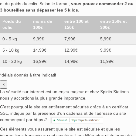
et du poids du colis. Selon le format,
vous pouvez commander 2 ou
3 bouteilles sans dépasser les 5 kilos
.
Poids du
moins de
entre 100 et
entre 150€ et
colis
100€
150€
300€
0 - 5 kg
9,99€
7,99€
5,99€
5 - 10 kg
14,99€
12,99€
9,99€
10 - 20 kg
16,99€
14,99€
11,99€
*délais donnés à titre indicatif
×
La sécurité sur internet est un enjeu majeur et chez Spirits Stations
nous y accordons la plus grande importance.
C’est pourquoi le site est entièrement sécurisé grâce à un certificat
SSL, indiqué par la présence d’un cadenas et de l’adresse du site
commençant par https:// :
Ces éléments vous assurent que le site est sécurisé et que les
informations transmises sont cryptées. Les différentes plateforme de