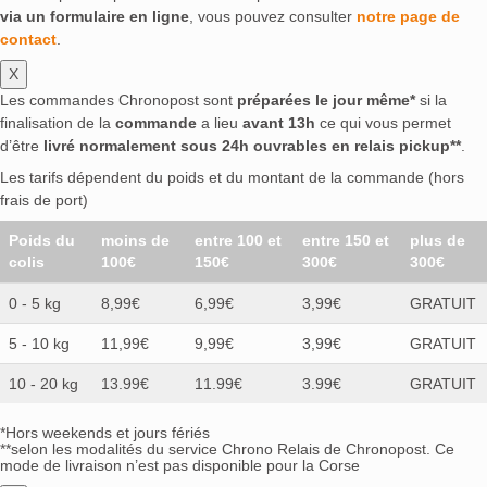
via un formulaire en ligne
, vous pouvez consulter
notre page de
contact
.
X
Les commandes Chronopost sont
préparées le jour même*
si la
finalisation de la
commande
a lieu
avant 13h
ce qui vous permet
d’être
livré normalement sous 24h ouvrables en relais pickup**
.
Les tarifs dépendent du poids et du montant de la commande (hors
frais de port)
Poids du
moins de
entre 100 et
entre 150 et
plus de
colis
100€
150€
300€
300€
0 - 5 kg
8,99€
6,99€
3,99€
GRATUIT
5 - 10 kg
11,99€
9,99€
3,99€
GRATUIT
10 - 20 kg
13.99€
11.99€
3.99€
GRATUIT
*Hors weekends et jours fériés
**selon les modalités du service Chrono Relais de Chronopost. Ce
mode de livraison n’est pas disponible pour la Corse