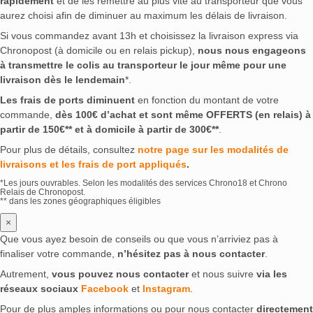
rapidement
et de les remettre au plus vite au transporteur que vous
aurez choisi afin de diminuer au maximum les délais de livraison.
Si vous commandez avant 13h et choisissez la livraison express via
Chronopost (à domicile ou en relais pickup),
nous nous engageons
à transmettre le colis au transporteur le jour même pour une
livraison dès le lendemain
*.
Les frais de ports diminuent
en fonction du montant de votre
commande,
dès 100€ d’achat et sont même OFFERTS (en relais) à
partir de 150€** et à domicile à partir de 300€**
.
Pour plus de détails, consultez
notre page sur les modalités de
livraisons et les frais de port appliqués
.
*Les jours ouvrables. Selon les modalités des services Chrono18 et Chrono
Relais de Chronopost.
** dans les zones géographiques éligibles
×
Que vous ayez besoin de conseils ou que vous n’arriviez pas à
finaliser votre commande,
n’hésitez pas à nous contacter
.
Autrement,
vous pouvez nous contacter
et nous suivre
via les
réseaux sociaux
Facebook
et
Instagram
.
Pour de plus amples informations ou pour nous contacter
directement