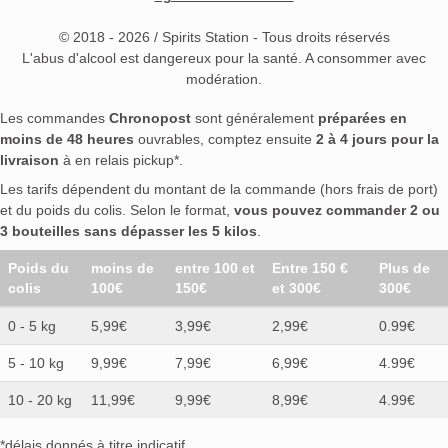
© 2018 - 2026 / Spirits Station - Tous droits réservés
L'abus d'alcool est dangereux pour la santé. A consommer avec
modération.
Les commandes
Chronopost
sont généralement
préparées en
moins de 48 heures
ouvrables, comptez ensuite
2 à 4 jours pour la
livraison
à en relais pickup*.
Les tarifs dépendent du montant de la commande (hors frais de port)
et du poids du colis. Selon le format,
vous pouvez commander 2 ou
3 bouteilles sans dépasser les 5 kilos
.
Poids du
moins de
entre 100 et
Entre 150 €
Plus de
colis
100€
150€
et 300€
300€
0 - 5 kg
5,99€
3,99€
2,99€
0.99€
5 - 10 kg
9,99€
7,99€
6,99€
4.99€
10 - 20 kg
11,99€
9,99€
8,99€
4.99€
*délais donnés à titre indicatif