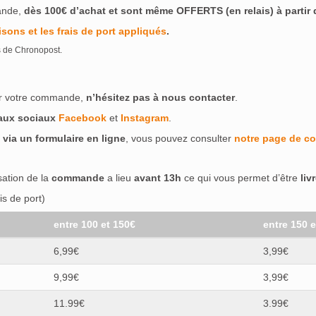
ande,
dès 100€ d’achat et sont même OFFERTS (en relais) à partir de
isons et les frais de port appliqués
.
s de Chronopost.
ser votre commande,
n’hésitez pas à nous contacter
.
eaux sociaux
Facebook
et
Instagram
.
 via un formulaire en ligne
, vous pouvez consulter
notre page de co
isation de la
commande
a lieu
avant 13h
ce qui vous permet d’être
liv
s de port)
entre 100 et 150€
entre 150 
6,99€
3,99€
9,99€
3,99€
11.99€
3.99€