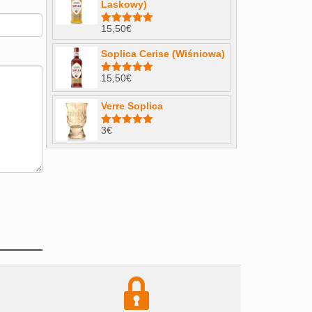
Laskowy)
15,50
€
Note
4.98
sur 5
Soplica Cerise (Wiśniowa)
15,50
€
Note
5.00
sur 5
Verre Soplica
3
€
Note
5.00
sur 5