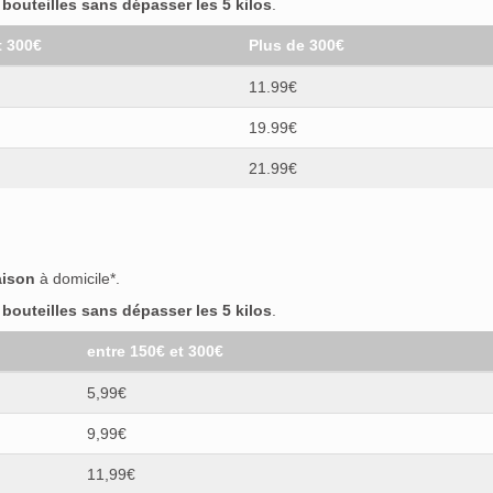
outeilles sans dépasser les 5 kilos
.
t 300€
Plus de 300€
11.99€
19.99€
21.99€
aison
à domicile*.
outeilles sans dépasser les 5 kilos
.
entre 150€ et 300€
5,99€
9,99€
11,99€