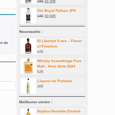
Le
Le
48
€
43,20
€
prix
prix
Gin Royal Python JFK
initial
actuel
Le
Le
34
€
30,60
€
était :
est :
prix
prix
48€.
43,20€.
initial
actuel
Nouveautés :
était :
est :
34€.
30,60€.
El Libertad 5 ans – Flavor
ne de
of Freedom
42
€
Whisky Assemblage Pure
Malt - Hors Série 2024
52
€
Liqueur de Pistache
20
€
Meilleures ventes :
Soplica Noisette (Orzech