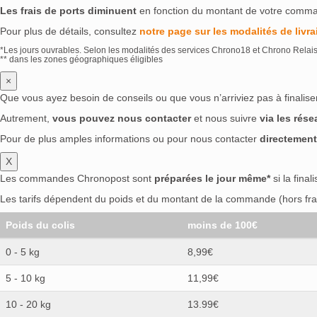
Les frais de ports diminuent
en fonction du montant de votre comm
Pour plus de détails, consultez
notre page sur les modalités de livra
*Les jours ouvrables. Selon les modalités des services Chrono18 et Chrono Relai
** dans les zones géographiques éligibles
×
Que vous ayez besoin de conseils ou que vous n’arriviez pas à finali
Autrement,
vous pouvez nous contacter
et nous suivre
via les rés
Pour de plus amples informations ou pour nous contacter
directement
X
Les commandes Chronopost sont
préparées le jour même*
si la final
Les tarifs dépendent du poids et du montant de la commande (hors frai
Poids du colis
moins de 100€
0 - 5 kg
8,99€
5 - 10 kg
11,99€
10 - 20 kg
13.99€