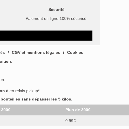
Sécurité
e
Paiement en ligne 100% sécurisé.
tés
CGV et mentions légales
Cookies
oitiers
on.
son
à en relais pickup*.
outeilles sans dépasser les 5 kilos
.
t 300€
Plus de 300€
0.99€