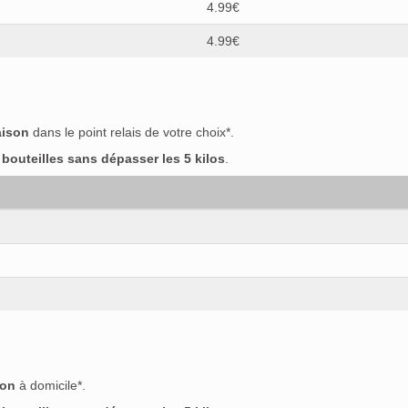
4.99€
4.99€
aison
dans le point relais de votre choix*.
outeilles sans dépasser les 5 kilos
.
son
à domicile*.